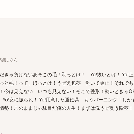
庫
ちな名無しさん
きゃ負けないあそこの毛！剃っとけ！ Yo!抜いとけ！ Yo!
っと毛！って、ほっとけ！うぜえ包茎 剥いて更正！それでも
！今は見えない いつも見えない！そこで整形！剥いときゃO
 Yo!女に振られ！ Yo!用意した避妊具 もうバーニング！し
情勢！このままじゃ駄目だ俺の人生！まずは洗うぜ臭う陰茎！