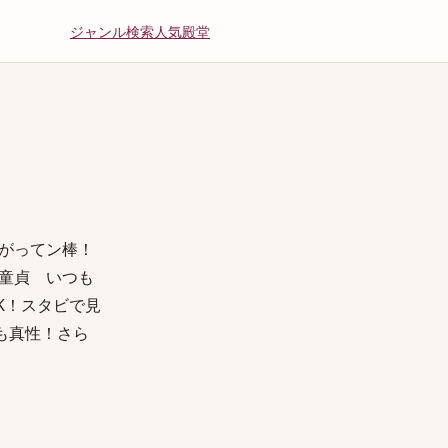
ジャンル
検索
人気
殿堂
上がってン棒！
童貞 いつも
K！スタビで見
かも真性！さら