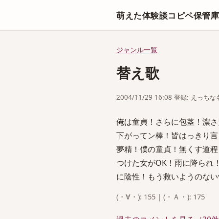
萌えた体験談コピペ保管
ジャンル一覧
替え歌
2004/11/29 16:08 登録: えっ
俺は童貞！さらに包茎！濃さだ
下がってン棒！皆はっきり言
夢精！僕の童貞！無くす道程
つけた女がOK！雨に降られ！
に陰性！もう救いようのない
(・∀・): 155 | (・Ａ・): 175