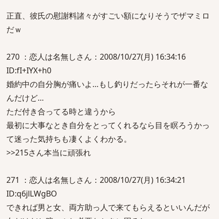
正直、彼氏の慰謝料諸々がすごい額になりそうでザマミロ
だｗ
270 ：恋人は名無しさん：2008/10/27(月) 16:34:16
ID:fI+IYX+h0
婚約中の自分胸が痛いよ…もし釣りだったらそれが一番な
んだけど…
ただ付き合ってる時と違うから
最初に大事なとき自分をとってくれるなら目を瞑ろうかっ
て迷った気持ちも凄くよくわかる。
>>215さん本当に頑張れ
271 ：恋人は名無しさん：2008/10/27(月) 16:34:21
ID:q6jlLWgBO
できれば男と女、両方助っ人で来てもらえるといいんだが