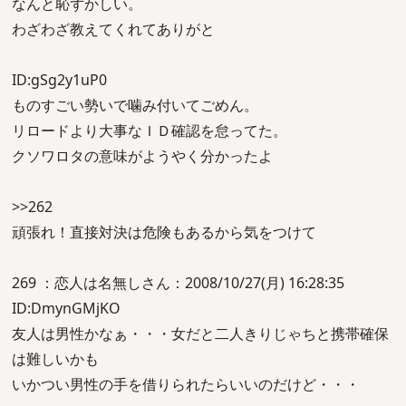
なんと恥ずかしい。
わざわざ教えてくれてありがと
ID:gSg2y1uP0
ものすごい勢いで噛み付いてごめん。
リロードより大事なＩＤ確認を怠ってた。
クソワロタの意味がようやく分かったよ
>>262
頑張れ！直接対決は危険もあるから気をつけて
269 ：恋人は名無しさん：2008/10/27(月) 16:28:35
ID:DmynGMjKO
友人は男性かなぁ・・・女だと二人きりじゃちと携帯確保
は難しいかも
いかつい男性の手を借りられたらいいのだけど・・・