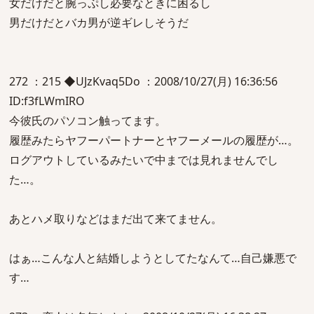
女だけだと腕っぷし必要なときに困るし
男だけだとバカ男が逆ギレしそうだ
272 ：215 ◆UJzKvaq5Do ：2008/10/27(月) 16:36:56
ID:f3fLWmIRO
今彼氏のパソコン触ってます。
履歴みたらヤフーパートナーとヤフーメールの履歴が…。
ログアウトしているみたいで中までは見れませんでし
た…。
あとハメ取りなどはまだ出て来てません。
はぁ…こんな人と結婚しようとしてたなんて…自己嫌悪で
す…