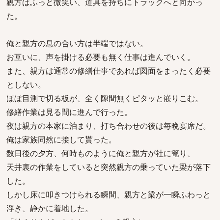
親方はふっと微笑い、道具を持ちにトラックへと向かっ
た。
俺と親方の息の合い方は半端ではない。
お互いに、声を掛ける必要も無く仕事は進んでいく。
また、親方は通常の修繕仕事であれば図面をまったく必要
としない。
ほぼ目測で切る板が、全く隙間無くピタッと嵌りこむ。
修繕作業は見る間に進んで行った。
夜は親方の本家に泊まり、打ち合わせの後は毎晩宴席だ。
俺は家族同然に接して貰った。
数日後の夕方、何時ものように俺と親方が社に篭り、
天井裏の作業をしていると突然親方の乗っていた梁が落下
した。
しかし床に叩きつけられる瞬間、親方と梁が一瞬ふわっと
浮き、静かに着地した。