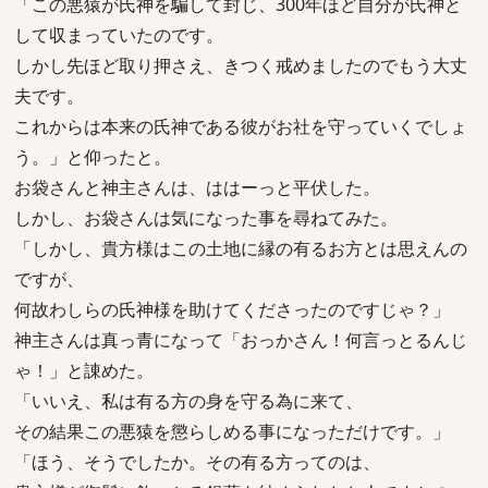
「この悪猿が氏神を騙して封じ、300年ほど自分が氏神と
して収まっていたのです。
しかし先ほど取り押さえ、きつく戒めましたのでもう大丈
夫です。
これからは本来の氏神である彼がお社を守っていくでしょ
う。」と仰ったと。
お袋さんと神主さんは、ははーっと平伏した。
しかし、お袋さんは気になった事を尋ねてみた。
「しかし、貴方様はこの土地に縁の有るお方とは思えんの
ですが、
何故わしらの氏神様を助けてくださったのですじゃ？」
神主さんは真っ青になって「おっかさん！何言っとるんじ
ゃ！」と諌めた。
「いいえ、私は有る方の身を守る為に来て、
その結果この悪猿を懲らしめる事になっただけです。」
「ほう、そうでしたか。その有る方ってのは、