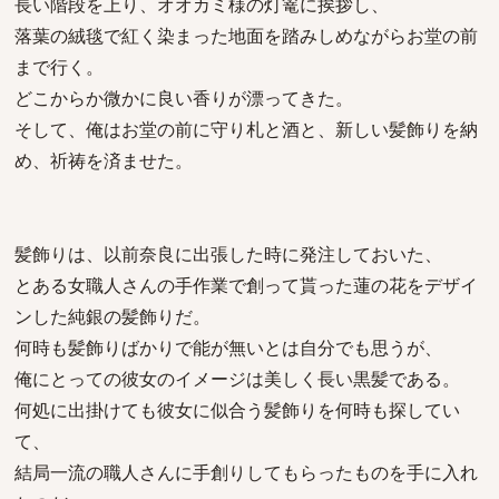
長い階段を上り、オオカミ様の灯篭に挨拶し、
落葉の絨毯で紅く染まった地面を踏みしめながらお堂の前
まで行く。
どこからか微かに良い香りが漂ってきた。
そして、俺はお堂の前に守り札と酒と、新しい髪飾りを納
め、祈祷を済ませた。
髪飾りは、以前奈良に出張した時に発注しておいた、
とある女職人さんの手作業で創って貰った蓮の花をデザイ
ンした純銀の髪飾りだ。
何時も髪飾りばかりで能が無いとは自分でも思うが、
俺にとっての彼女のイメージは美しく長い黒髪である。
何処に出掛けても彼女に似合う髪飾りを何時も探してい
て、
結局一流の職人さんに手創りしてもらったものを手に入れ