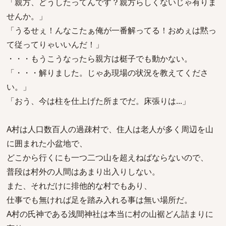
「親方、どうしたってんです？親方らしくないじゃ有りま
せんか。」
「うるせぇ！んなこたぁ俺が一番解ってる！おめぇは黙っ
て従ってりゃいいんだ！」
・・・もうこうなったら親方は梃子でも動かない。
「・・・解りました。じゃあ現場の状況を教えてくださ
い。」
「おう、今は柱を仕上げた所までだ。床張りは...」
A村は人口数百人の過疎村で、住人は老人が多く周辺を山
に囲まれた小盆地で、
どこから行くにも一つ二つ山を超えねばならないので、
普段は村外の人間はあまり出入りしない。
また、それだけに排他的な村でもあり、
仕事でも無ければ足を踏み入れる事は無い場所だ。
A村の氏神である浅間神社は本当に村の山裾どん詰まりに