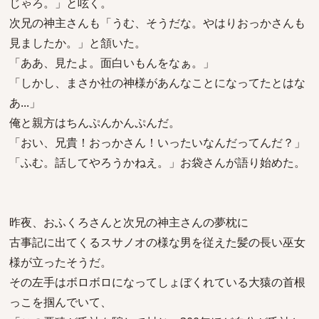
じゃろ。」と呟く。
次兄の神主さんも「うむ、そうだな。やはりおっかさんも
見ましたか。」と頷いた。
「ああ、見たよ。面白いもんをなぁ。」
「しかし、まさか社の神様があんなことになってたとはな
あ...」
俺と親方はちんぷんかんぷんだ。
「おい、兄貴！おっかさん！いったいなんだってんだ？」
「ふむ。話してやろうかねえ。」お袋さんが語り始めた。
昨夜、おふくろさんと次兄の神主さんの夢枕に
古事記に出てくるスサノオの様な男を従えた髪の長い巫女
様が立ったそうだ。
その左手はボロボロになってしょぼくれている大猿の首根
っこを掴んでいて、