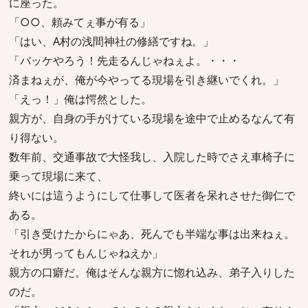
に座った。
「○○、頼みてぇ事が有る」
「はい、A村の浅間神社の修繕ですね。」
「バッケやろう！先走るんじゃねぇよ。・・・
済まねぇが、俺が今やってる現場を引き継いでくれ。」
「えっ！」俺は愕然とした。
親方が、自身の手がけている現場を途中で止めるなんて有
り得ない。
数年前、交通事故で大怪我し、入院した時でさえ車椅子に
乗って現場に来て、
終いには這うようにして仕事して医者を呆れさせた御仁で
ある。
「引き受けたからにゃあ、死んでも半端な事は出来ねぇ。
それが男ってもんじゃねえか」
親方の口癖だ。俺はそんな親方に惚れ込み、弟子入りした
のだ。