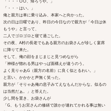
「・・・○○、帰ろうや。」
「・・・はい。」
俺と親方は車に乗り込み、本家へと向かった。
次の日は日曜であり、昨日の今日なので親方が「今日は休
もうや」と言って、
二人でゴロゴロと寝て過ごした。
その夜、A村の長老でもある親方のお袋さんが珍しく宴席
に降りて来た。
そして、俺の顔をまじまじと見つめながら
「神様が惚れる男はやっぱ面構えが違うのう。
よく見りゃあG（親方の名前）に良く似とるわい。」
と言い、かかかと声無く笑った。
親方が「そりゃあ俺の息子みてえなもんだからな。似るの
は当然だぁ。」と答えた。
少し間を置き、お袋さんが
「G、もうお宮さんの修繕で誰かが連れてかれる事は無い