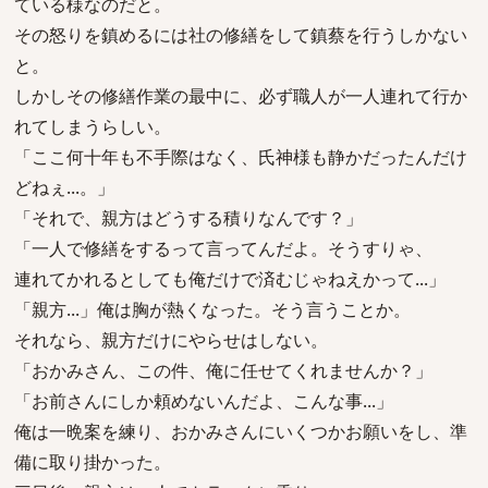
ている様なのだと。
その怒りを鎮めるには社の修繕をして鎮蔡を行うしかない
と。
しかしその修繕作業の最中に、必ず職人が一人連れて行か
れてしまうらしい。
「ここ何十年も不手際はなく、氏神様も静かだったんだけ
どねぇ...。」
「それで、親方はどうする積りなんです？」
「一人で修繕をするって言ってんだよ。そうすりゃ、
連れてかれるとしても俺だけで済むじゃねえかって...」
「親方...」俺は胸が熱くなった。そう言うことか。
それなら、親方だけにやらせはしない。
「おかみさん、この件、俺に任せてくれませんか？」
「お前さんにしか頼めないんだよ、こんな事...」
俺は一晩案を練り、おかみさんにいくつかお願いをし、準
備に取り掛かった。