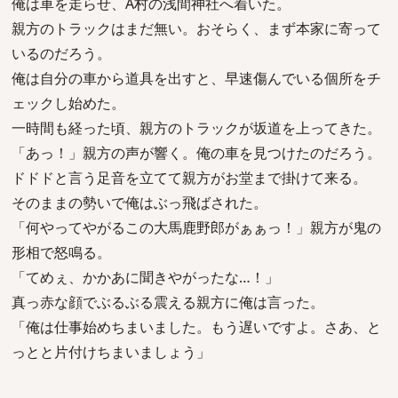
俺は車を走らせ、A村の浅間神社へ着いた。
親方のトラックはまだ無い。おそらく、まず本家に寄って
いるのだろう。
俺は自分の車から道具を出すと、早速傷んでいる個所をチ
ェックし始めた。
一時間も経った頃、親方のトラックが坂道を上ってきた。
「あっ！」親方の声が響く。俺の車を見つけたのだろう。
ドドドと言う足音を立てて親方がお堂まで掛けて来る。
そのままの勢いで俺はぶっ飛ばされた。
「何やってやがるこの大馬鹿野郎がぁぁっ！」親方が鬼の
形相で怒鳴る。
「てめぇ、かかあに聞きやがったな…！」
真っ赤な顔でぶるぶる震える親方に俺は言った。
「俺は仕事始めちまいました。もう遅いですよ。さあ、と
っとと片付けちまいましょう」