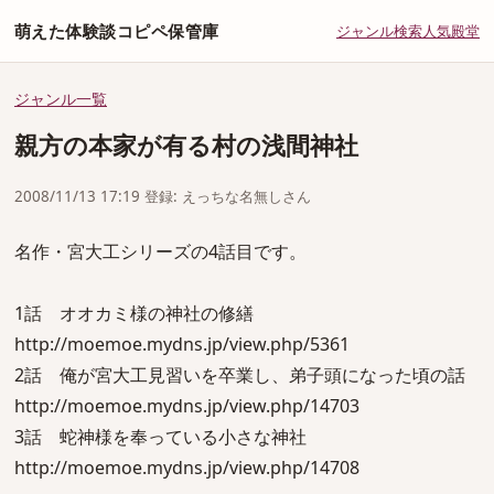
萌えた体験談コピペ保管庫
ジャンル
検索
人気
殿堂
ジャンル一覧
親方の本家が有る村の浅間神社
2008/11/13 17:19 登録: えっちな名無しさん
名作・宮大工シリーズの4話目です。
1話 オオカミ様の神社の修繕
http://moemoe.mydns.jp/view.php/5361
2話 俺が宮大工見習いを卒業し、弟子頭になった頃の話
http://moemoe.mydns.jp/view.php/14703
3話 蛇神様を奉っている小さな神社
http://moemoe.mydns.jp/view.php/14708