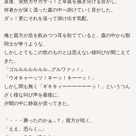
直後、突然ガサガサっ！と草叢を掻き分ける音がし、
何者かが深く茂った森の中へ掛けていく音がした。
ダッ！更にそれを追って掛け出す気配。
俺と親方が息を飲みつつ耳を欹てていると、森の中から獣
同士が争うような、
しかしとてもこの世のものとは思えない雄叫びが聞こえて
きた。
「ゴルルルルルルル...グルワァッ！」
「ウオキャーッツ！キーッ！キーーッ！」
しかし間も無く「ギキキィーーーーーーッ！」というつん
ざく様な叫び声を最後に、
夕闇の中に静寂が戻ってきた。
「・・・勝ったのかぁ...？」親方が呟く。
「ええ、恐らく...」