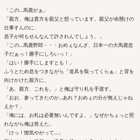
「この…馬鹿がぁ」
「親方、俺は貴方を親父と想っています。親父が命懸けの
仕事すんのに、
息子が何もせんなんて許されんでしょう。」
「この…馬鹿野郎・・・おめぇなんざ、日本一の大馬鹿息
子だぁっ！勝手にしろいっ！」
「はい！勝手にしますとも！」
ふうとため息をつきながら「道具を取ってくらぁ」と背を
向けかけた親方に、
「あ、親方、これを。」と俺は守り札を手渡す。
「おお、参ってきたのか...あれ？おめぇの分が無えじゃね
えか？」
「俺には、お札は必要無いんですよ。」なぜかちょっと照
れながら俺は答えた。
「けっ！惚気やがって...」