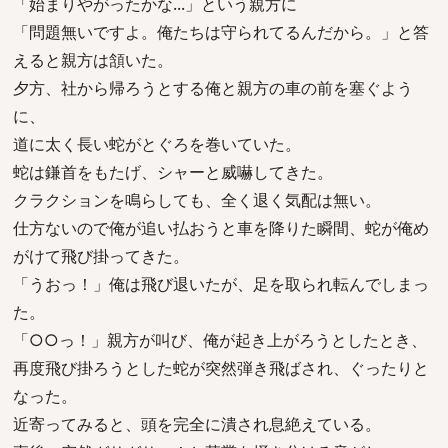
「始まりやがったかな...」という親方に
「問題無いですよ。俺たちは守られてるんだから。」と答
えると親方は頷いた。
夕方、社から帰ろうとする俺と親方の車の前を塞ぐよう
に、
道に太く長い蛇がとぐろを巻いていた。
蛇は鎌首をもたげ、シャーと威嚇してきた。
クラクションを鳴らしても、全く退く気配は無い。
仕方ないので俺が追い払おうと車を降りた瞬間、蛇が俺め
がけて飛び掛ってきた。
「うおっ！」俺は飛び退いたが、足を取られ転んでしまっ
た。
「○○っ！」親方が叫び、俺が起き上がろうとしたとき、
再度飛び掛ろうとした蛇が突然弾き飛ばされ、ぐったりと
なった。
近寄ってみると、頭を完全に潰され息絶えている。