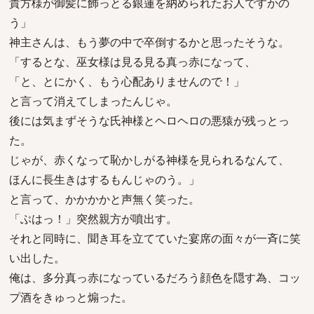
貴方様が御髪に飾っとる銀蓮を納められたお人ですかの
う」
神主さんは、もう夢の中で卒倒するかと思ったそうな。
「するとな、巫女様は見る見る真っ赤になって、
「と、とにかく、もう心配ありませんので！」
と言って消えてしまったんじゃ。
後には気まずそうな氏神様とヘロヘロの悪猿が残っとっ
た。
じゃが、赤くなって恥かしがる神様を見られるなんて、
ほんに長生きはするもんじゃのう。」
と言って、かかかかと声無く笑った。
「ぶはっ！」突然親方が噴出す。
それと同時に、聞き耳を立てていた宴席の面々が一斉に笑
い出した。
俺は、多分真っ赤になっているだろう顔色を隠す為、コッ
プ酒をきゅっと煽った。