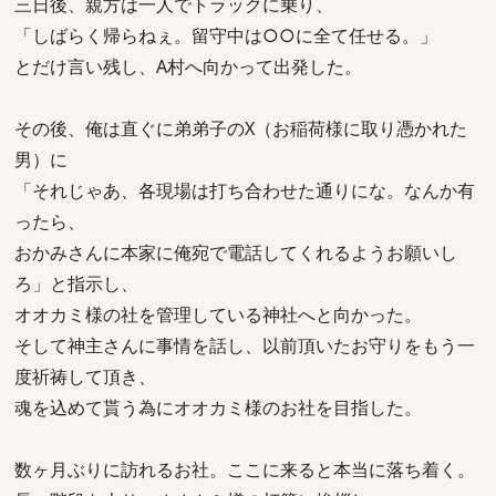
三日後、親方は一人でトラックに乗り、
「しばらく帰らねぇ。留守中は○○に全て任せる。」
とだけ言い残し、A村へ向かって出発した。
その後、俺は直ぐに弟弟子のX（お稲荷様に取り憑かれた
男）に
「それじゃあ、各現場は打ち合わせた通りにな。なんか有
ったら、
おかみさんに本家に俺宛で電話してくれるようお願いし
ろ」と指示し、
オオカミ様の社を管理している神社へと向かった。
そして神主さんに事情を話し、以前頂いたお守りをもう一
度祈祷して頂き、
魂を込めて貰う為にオオカミ様のお社を目指した。
数ヶ月ぶりに訪れるお社。ここに来ると本当に落ち着く。