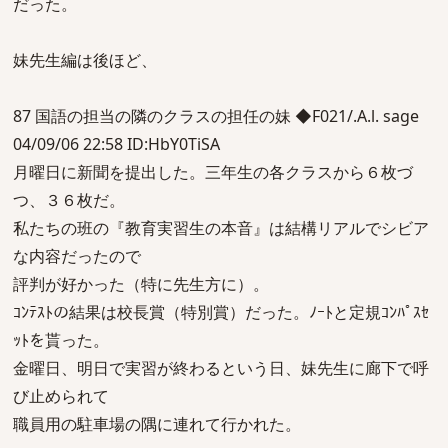
だった。
妹先生編は後ほど、
87 国語の担当の隣のクラスの担任の妹 ◆F021/.A.l. sage
04/09/06 22:58 ID:HbY0TiSA
月曜日に新聞を提出した。三年生の各クラスから６枚づ
つ、３６枚だ。
私たちの班の『教育実習生の本音』は結構リアルでシビア
な内容だったので
評判が好かった（特に先生方に）。
ｺﾝﾃｽﾄの結果は校長賞（特別賞）だった。ﾉｰﾄと定規ｺﾝﾊﾟｽｾ
ｯﾄを貰った。
金曜日、明日で実習が終わるという日、妹先生に廊下で呼
び止められて
職員用の駐車場の隅に連れて行かれた。