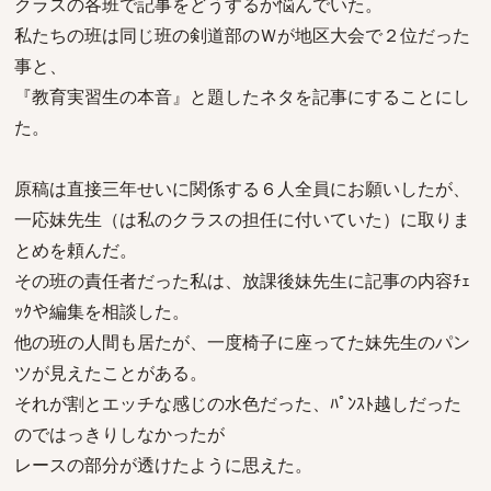
クラスの各班で記事をどうするか悩んでいた。
私たちの班は同じ班の剣道部のＷが地区大会で２位だった
事と、
『教育実習生の本音』と題したネタを記事にすることにし
た。
原稿は直接三年せいに関係する６人全員にお願いしたが、
一応妹先生（は私のクラスの担任に付いていた）に取りま
とめを頼んだ。
その班の責任者だった私は、放課後妹先生に記事の内容ﾁｪ
ｯｸや編集を相談した。
他の班の人間も居たが、一度椅子に座ってた妹先生のパン
ツが見えたことがある。
それが割とエッチな感じの水色だった、ﾊﾟﾝｽﾄ越しだった
のではっきりしなかったが
レースの部分が透けたように思えた。