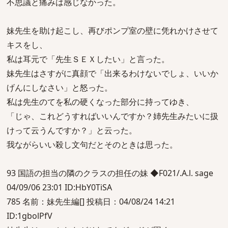
不思議と痛みは感じなかった。
妹先生を助け起こし、再びポンプ室の壁に凭れかけさせて
キスをし、
私は耳元で「先生ＳＥＸしたい」と言った。
妹先生はさすがに真顔で「出来るわけないでしょ、いいか
げんにしなさい」と怒った。
私は先生のてを私の硬くなった部分に持ってゆき、
「じゃ、これどうすればいいんですか？姉先生みたいに扱
けって云うんですか？」と云った。
我ながらいい殺し文句だとそのときは思った。
93 国語の担当の隣のクラスの担任の妹 ◆F021/.A.l. sage
04/09/06 23:01 ID:HbY0TiSA
785 名前：妹先生編[] 投稿日：04/08/24 14:21
ID:1gbolPfV