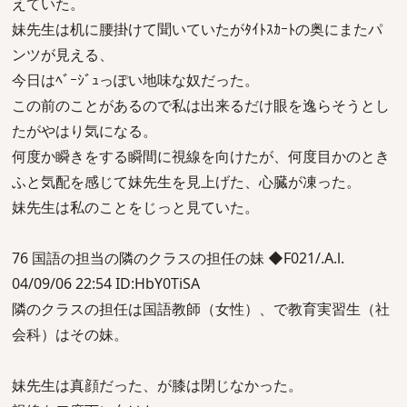
えていた。
妹先生は机に腰掛けて聞いていたがﾀｲﾄｽｶｰﾄの奥にまたパ
ンツが見える、
今日はﾍﾞｰｼﾞｭっぽい地味な奴だった。
この前のことがあるので私は出来るだけ眼を逸らそうとし
たがやはり気になる。
何度か瞬きをする瞬間に視線を向けたが、何度目かのとき
ふと気配を感じて妹先生を見上げた、心臓が凍った。
妹先生は私のことをじっと見ていた。
76 国語の担当の隣のクラスの担任の妹 ◆F021/.A.l.
04/09/06 22:54 ID:HbY0TiSA
隣のクラスの担任は国語教師（女性）、で教育実習生（社
会科）はその妹。
妹先生は真顔だった、が膝は閉じなかった。