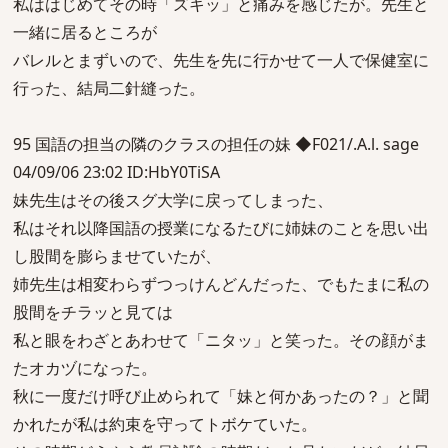
私ははじめてその時「ズキッ」と痛みを感じたが。先生と
一緒に居るところが
バレルとまずいので、先生を先に行かせて一人で保健室に
行った、結局二針縫った。
95 国語の担当の隣のクラスの担任の妹 ◆F021/.A.l. sage
04/09/06 23:02 ID:HbY0TiSA
妹先生はその後スグ大学に戻ってしまった、
私はそれ以降国語の授業になるたびに姉妹のことを思い出
し股間を膨らませていたが、
姉先生は相変わらずつっけんどんだった、でもたまに私の
股間をチラッと見ては
私と眼をわざとあわせて「ニタッ」と笑った。その顔がま
たオカヅになった。
秋に一度だけ呼び止められて「妹と何かあったの？」と聞
かれたが私は約束を守ってトボケていた。