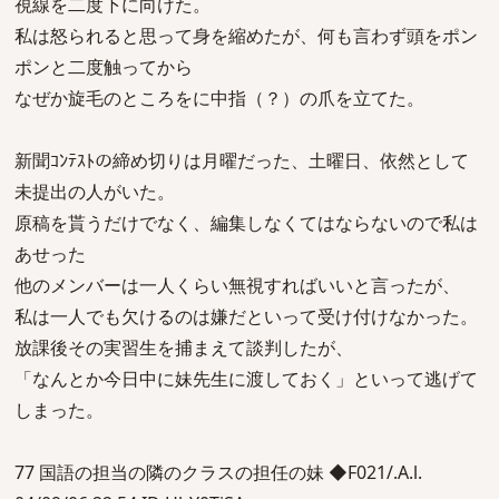
視線を二度下に向けた。
私は怒られると思って身を縮めたが、何も言わず頭をポン
ポンと二度触ってから
なぜか旋毛のところをに中指（？）の爪を立てた。
新聞ｺﾝﾃｽﾄの締め切りは月曜だった、土曜日、依然として
未提出の人がいた。
原稿を貰うだけでなく、編集しなくてはならないので私は
あせった
他のメンバーは一人くらい無視すればいいと言ったが、
私は一人でも欠けるのは嫌だといって受け付けなかった。
放課後その実習生を捕まえて談判したが、
「なんとか今日中に妹先生に渡しておく」といって逃げて
しまった。
77 国語の担当の隣のクラスの担任の妹 ◆F021/.A.l.