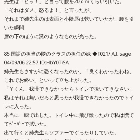
先生は「ヒッ！」と言って腰を20ｃｍくらい引いた。
「それはダメ、怒るよ！」と言ったが、
それまで姉先生のは表面と小陰唇は乾いていたが、腰を引
いた瞬間
唇の下のほうに涎のようなものが光った。
85 国語の担当の隣のクラスの担任の妹 ◆F021/.A.l. sage
04/09/06 22:57 ID:HbY0TiSA
姉先生もさすがに恐くなったのか、「良くわかったわね、
これでお終い」といって立ち上がった。
「Ｙくん、我慢できなかったらトイレで扱いてきなさい」
私はそれは無いだろと思ったが我慢できなかったのでトイ
レに入った。
本当に一瞬で出した。トイレ中に飛び散ったので私は慌て
てﾍﾟｰﾊﾟｰで拭いた。
出て行くと姉先生もソファーでぐったりしていた、