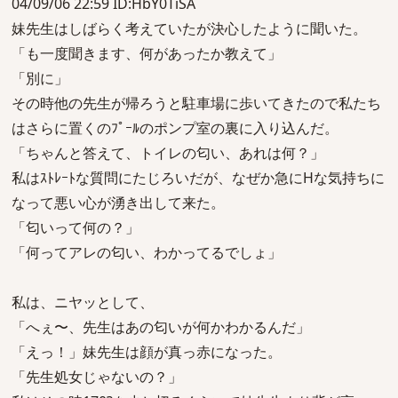
04/09/06 22:59 ID:HbY0TiSA
妹先生はしばらく考えていたが決心したように聞いた。
「も一度聞きます、何があったか教えて」
「別に」
その時他の先生が帰ろうと駐車場に歩いてきたので私たち
はさらに置くのﾌﾟｰﾙのポンプ室の裏に入り込んだ。
「ちゃんと答えて、トイレの匂い、あれは何？」
私はｽﾄﾚｰﾄな質問にたじろいだが、なぜか急にHな気持ちに
なって悪い心が湧き出して来た。
「匂いって何の？」
「何ってアレの匂い、わかってるでしょ」
私は、ニヤッとして、
「へぇ〜、先生はあの匂いが何かわかるんだ」
「えっ！」妹先生は顔が真っ赤になった。
「先生処女じゃないの？」