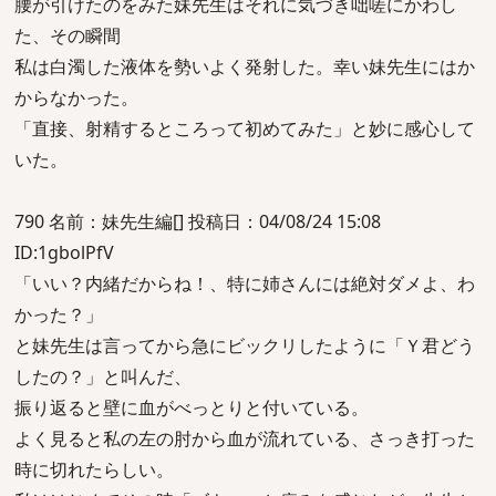
腰が引けたのをみた妹先生はそれに気づき咄嗟にかわし
た、その瞬間
私は白濁した液体を勢いよく発射した。幸い妹先生にはか
からなかった。
「直接、射精するところって初めてみた」と妙に感心して
いた。
790 名前：妹先生編[] 投稿日：04/08/24 15:08
ID:1gbolPfV
「いい？内緒だからね！、特に姉さんには絶対ダメよ、わ
かった？」
と妹先生は言ってから急にビックリしたように「Ｙ君どう
したの？」と叫んだ、
振り返ると壁に血がべっとりと付いている。
よく見ると私の左の肘から血が流れている、さっき打った
時に切れたらしい。