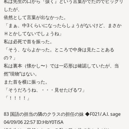
私は先生の口から『扱く』という言葉がでたのでビックリ
したが、
依然として言葉が出なかった。
「まぁ、中3くらいになったらしょうがないけど、まさか
Ｈとかしてないでしょうね」
私は必死で首を振った。
「そう、ならよかった。ところで中身は見たことある
の？」
私は裏本（懐かし〜）では一応形は確認していたが、当
然”現物”はない。
また首を横に振った。
「そうだろうね、・・・見せたげるワ」
「！！！！」
83 国語の担当の隣のクラスの担任の妹 ◆F021/.A.l. sage
04/09/06 22:57 ID:HbY0TiSA