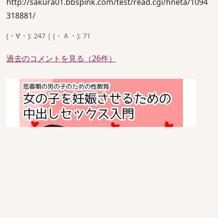
http://sakura01.bbspink.com/test/read.cgi/hneta/1094
318881/
(・∀・): 247 | (・Ａ・): 71
過去のコメントを見る（26件）