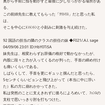
奥から手前に指を動かすと最後に少し引っかかる場所があ
る、
この前姉先生に教えてもらった「ｸﾘﾄﾘｽ」だと思った私
は、
そこを中心にﾄﾝﾄﾝﾄﾝと小刻みに刺激を与え続けた。
92 国語の担当の隣のクラスの担任の妹 ◆F021/.A.l. sage
04/09/06 23:01 ID:HbY0TiSA
妹先生は、相変わらずお辞儀の格好で動かなかったが、
内股に段々と力が入ってくるのが判った、手首の締め付け
も痛いくらいである。
しばらくして、手首を更にギュッと掴んだと思ったら、
5センチくらいピョンと飛び上がって（本当に中に浮い
た）私の方に崩れかかってきた。
私は突然のことに支えきれずに後ろによろめいて、ﾌｪﾝｽの
支柱で思いっきり肘を打ちつけた。