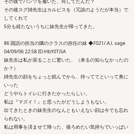
その後でパンツを履いた、何してたんだ？
その後スグ姉先生はカルピスを（冗談のようだが本当）で
してくれて
5分も経たないうちに妹先生が帰ってきた。
86 国語の担当の隣のクラスの担任の妹 ◆F021/.A.l. sage
04/09/06 22:58 ID:HbY0TiSA
妹先生は私が居ることに驚いた、（来るの知らなかったの
か？）
姉先生の顔をちょっと睨んでから、待っててといって奥に
いった
どうやらトイレに行きたかったらしい。
私は『マズイ！』と思ったがどうしようもない。
出てきたときの妹先生のなんともいえない顔は今でも忘れ
られない。
私は用事を済ませて帰った、後ろめたい気持ちでいっぱい