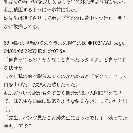
私はその時170?を少し切るくらいで妹先生より背が高い。
私は威圧するように一歩前に出た。
妹先生は後ずさりしてポンプ室の壁に背中をつけた、明ら
かに動揺してる。
89 国語の担当の隣のクラスの担任の妹 ◆F021/.A.l. sage
04/09/06 22:59 ID:HbY0TiSA
「何言ってるの！そんなこと言ったらダメよ」と言って目
を伏せた、
しかし私の前が膨らんでるのがわかると『ギクッ』として
目を上げた、おびえた感じだった。
私はどういう訳かものすごく自分が強い人間に思えてき
て、妹先生を自由に出来るような錯覚を起こしていたと思
う。
「先生、パンツ見たこと姉先生に言ったでしょ、勃ってた
事も、何で？」