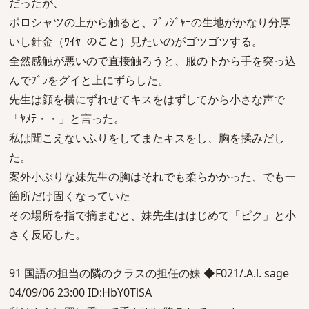
だったが、
ポロシャツの上から触ると、ﾌﾞﾗｼﾞｬｰの生地がかなり分厚
いし針金（ﾜｲﾔｰのこと）見たいのがゴツゴツする。
全然感触が悪いので直接触ろうと、服の下から手を突っ込
んでﾌﾞﾗをグイと上にずらした。
先生は顔を横にずれせてキスをはずしてから小さな声で
「ﾔﾒﾃ・・」と言った。
私は聞こえないふりをしてまたキスをし、胸を揉みだし
た。
案外小ぶりな妹先生の胸はそれでも柔らかかった、でも一
箇所だけ固くなっていた
その場所を指で摘まむと、妹先生ははじめて「ピク」と小
さく反応した。
91 国語の担当の隣のクラスの担任の妹 ◆F021/.A.l. sage
04/09/06 23:00 ID:HbY0TiSA