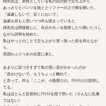
姉先生は、呆然としている私の目の前で立ち上がり、
あっさりとパンツを脱ぐとソファーの上で脚を開いた。
「遠慮しないで、近くにおいで」
遠慮も何もと思いつつ尚も固まっていると、
姉先生は関係無しに、自分のモノを指差したり開いたりし
ながら説明を始めた。
私はやっとのことで立ち上がり突っ張った前を抑えなが
ら、
所謂かぶりつきの位置に来た。
あまりに近づきすぎて私の荒い息がかかったのか
「息かけないで、もうちょっと離れて」
と言って、尚も「ここが、小陰唇だの、ｸﾘﾄﾘｽだの説明し
てる」
私はほとんど反射的にｸﾘﾄﾘｽを指で突いた（そんなに乱暴
ではない）