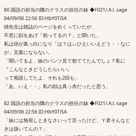
80 国語の担当の隣のクラスの担任の妹 ◆F021/.A.l. sage
04/09/06 22:56 ID:HbY0TiSA
姉先生は雑誌のページをめくっていたが、
不意に顔をあげ「勃ってるの？」と聞いた。
私は頭が真っ白になり「は？はぃひえいいえどう・・なに
が」言葉にならない。
「聞いてるよ、妹のパンツ見て勃ててたんでしょ？私に
『こんなときどうしたらいい』
って相談してたよ、それも2回も」
「あ、いえ・・」私の顔は真っ赤だったと思う。
82 国語の担当の隣のクラスの担任の妹 ◆F021/.A.l. sage
04/09/06 22:56 ID:HbY0TiSA
「妹には無視しときなさいって言ったけど、Ｙ君そんなと
きは扱いてんの？」