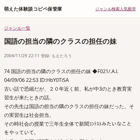
萌えた体験談コピペ保管庫
ジャンル
検索
人気
殿堂
ジャンル一覧
国語の担当の隣のクラスの担任の妹
2004/11/29 22:11 登録: もえたろう
74 国語の担当の隣のクラスの担任の妹 ◆F021/.A.l.
04/09/06 22:53 ID:HbY0TiSA
古い話で恐縮だが、２０年近く前、私が中3のとき教育実
習生が来たときの話。
その先生は国語の担当の隣のクラスの担任の妹だった。そ
の実習生は社会担当。
その時社会の授業で三年生全体で新聞ｺﾝﾃｽﾄみたいなこと
をやっていて、