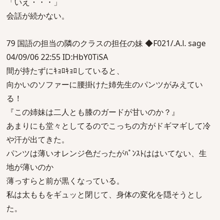
「いえ・・・」
会話が続かない。
79 国語の担当の隣のクラスの担任の妹 ◆F021/.A.l. sage
04/09/06 22:55 ID:HbY0TiSA
間が持たずにｷｮﾛｷｮﾛしていると、
向かいのソファーに腰掛けた姉先生のパンツがみえてい
る！
『この姉妹は二人とも膝のガードが甘いのか？』
あまりにも堂々としてるのでこっちの方がドギマギして冷
や汗が出てきた。
パンツは薄いオレンジ色だったがﾊﾟﾝｽﾄははいてない、生
地が薄いのか
薄っすらと前が黒くなっている。
私は太ももをギュッと閉じて、身体の変化を隠そうとし
た。