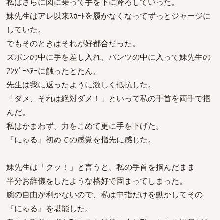
私はさらに図に乗って手を下に降ろしていった。
妹先生はアレ以来ｽｶｰﾄを履かなくなってずっとジャージに
していた。
でもそのときはそれが好都合だった。
ズボンの中に手を差し入れ、パンツの中に入って妹先生の
ｱﾝﾀﾞｰﾍｱｰに触ったとたん、
先生は我に返ったように激しく抵抗した。
「ダメ、それは絶対ダメ！」といって私の手首を両手で掴
んだ。
私はかまわず、力をこめて更に手を下げた。
『にゅる』初めての感覚を指先に感じた。
妹先生は「クッ！」と言うと、私の手首を掴んだまま
半分お辞儀をしたような格好で固まってしまった。
腕の自由が利かないので、私は中指だけを動かしてその
『にゅる』を堪能した。