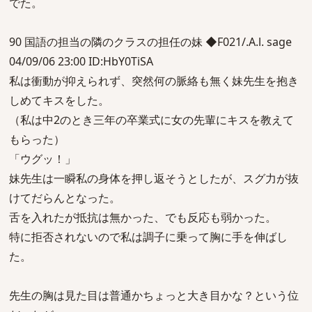
でた。
90 国語の担当の隣のクラスの担任の妹 ◆F021/.A.l. sage
04/09/06 23:00 ID:HbY0TiSA
私は衝動が抑えられず、突然何の脈絡も無く妹先生を抱き
しめてキスをした。
（私は中2のとき三年の卒業式に女の先輩にキスを教えて
もらった）
「ウグッ！」
妹先生は一瞬私の身体を押し返そうとしたが、スグ力が抜
けてだらんとなった。
舌を入れたが抵抗は無かった、でも反応も弱かった。
特に拒否されないので私は調子に乗って胸に手を伸ばし
た。
先生の胸は見た目は普通かちょっと大き目かな？という位