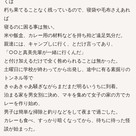
くは
朽ち果てることなく残っているので、寝袋や毛布さえあれ
ば
寝るのに困る事は無い。
米や飯盒、カレー用の材料などを持ち殆ど遠足気分だ。
親達には、キャンプしに行く、とだけ言ってあり、
「○○と真美先輩が一緒に行くんだ」
と付け加えるだけで全く咎められることは無かった。
土曜日に学校が終わってから出発し、途中に有る素掘りの
トンネル等で
きゃあきゃあ騒ぎながらまだまだ明るいうちに到着。
泊まる家を男女別に決め、マキを集めて女子の家の方でカ
レーを作り始め、
男子は簡単な掃除と釣りなどをして夜まで過ごした。
カレーも食べ、すっかり暗くなってから、待ちに待った怪
談が始まった。