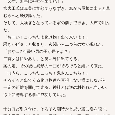
「必ず、無事に神社へ来てね！」
宮大工氏は真美に笑顔でうなずき、窓から屋根に出ると草
むらへと飛び降りた。
そして、大騒ぎとなっている家の前まで行き、大声で叫ん
だ。
「おーい！こっちだよ化け物！出て来いよ！」
騒ぎがピタッと収まり、玄関から二つ首の女が現れた。
「おや...？可愛い男の子が居るよ？」
二首女はにやあり、と笑い外に出てくる。
案の定、その後に異形の一団がぞろぞろと続いて来た。
「ほうら、こっちだこっち！鬼さんこちら！」
ぞろぞろと出てくる化け物達を直視しない様にしながら
一定の距離を開けて走る。神社とは逆の村外れへ向かい、
徐々に誘導する事に成功していた。
十分ほど引き付け、そろそろ潮時かと思い叢に姿を隠す。