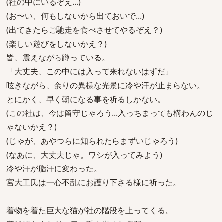
(社の中にいるぞえ...)
(お〜い、何もしないから出ておいで...)
(出てきたらご馳走を食べさせてやるぞえ？)
(楽しい遊びをしないかえ？)
皆、震えながら蹲っている。
「大丈夫、この中には入って来れないはずだ」
呟きながら、余りの異様な光景に冷や汗が止まらない。
とにかく、早く朝になる事を祈るしかない。
(この社は、今は留守じゃろう...入っちまっても構わんのじ
ゃないかえ？)
(じゃが、あやつらに知られたらまずいじゃろう)
(なあに、大丈夫じゃ。ワシが入ってみよう)
冷や汗が脂汗に変わった。
宮大工氏は一心不乱にお護り下さる様に祈った。
着物を着た巨大な猫が社の階段を上ってくる。