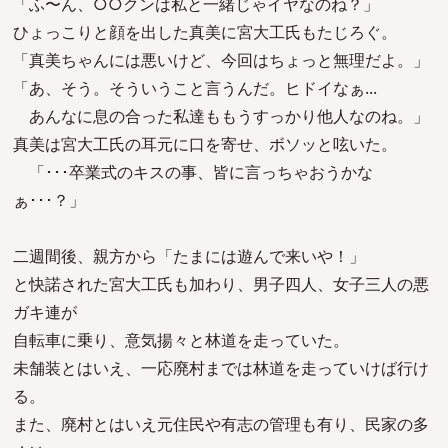
「ふ〜ん、○○クンは私と一緒じゃイヤなのね？」
ひょっこりと顔を出した真美に宮大工氏もたじろぐ。
「真美ちゃんには悪いけど、今回はちょっと無理だよ。」
「あ、そう。そういうこと言うんだ。ヒドイなぁ...
あんなに息の合った私達ももうすっかり他人なのね。」
真美は宮大工氏の耳元に口を寄せ、ボソッと呟いた。
「･･･卒業式のキスの事、皆に言っちゃおうかな
ぁ･･･？」
二週間後、親方から「たまには遊んで来いや！」
と快諾された宮大工氏も加わり、男子四人、女子三人の悪
ガキ連が
自転車に乗り、意気揚々と林道を走っていた。
未舗装とはいえ、一応廃村までは林道を走っていけば行け
る。
また、廃村とはいえ元住民や有志の管理も有り、民家の多