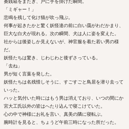
賽銭箱をまたぎ、戸に手を掛けた瞬間。
「ミギャー！」
悲鳴を残して化け猫が吹っ飛ぶ。
何事が起きたかと驚く妖怪達の前に白い靄がわだかまり、
巨大な白犬が現れる。次の瞬間、犬は人に姿を変えた。
社からは後姿しか見えないが、神官服を着た若い男の様
だ。
妖怪たちは驚き、じわじわと後ずさっている。
「去ね」
男が短く言葉を発した。
妖怪たちは名残惜しそうに、すごすごと鳥居を潜り去って
いった。
ハッと気付いた時にはもう男は消えており、いつの間にか
宮大工氏以外の皆はへたり込んで寝こけていた。
心の中で神様にお礼を言い、真美の隣に寝転ぶ。
腕時計を見ると、ちょうど午前三時になった所だった。