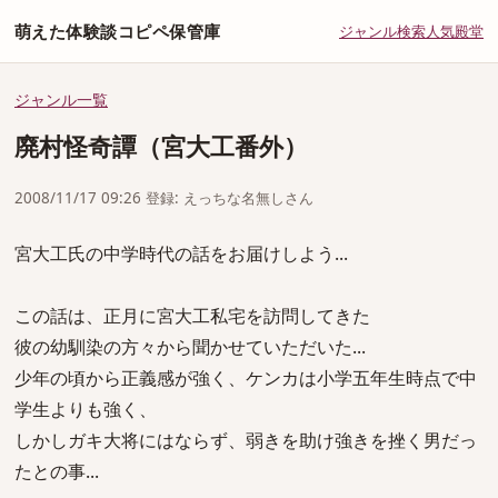
萌えた体験談コピペ保管庫
ジャンル
検索
人気
殿堂
ジャンル一覧
廃村怪奇譚（宮大工番外）
2008/11/17 09:26 登録: えっちな名無しさん
宮大工氏の中学時代の話をお届けしよう...
この話は、正月に宮大工私宅を訪問してきた
彼の幼馴染の方々から聞かせていただいた...
少年の頃から正義感が強く、ケンカは小学五年生時点で中
学生よりも強く、
しかしガキ大将にはならず、弱きを助け強きを挫く男だっ
たとの事...