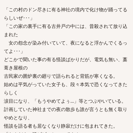
「この村のドン尽きに有る神社の境内で化け物が踊ってる
らしいぜ･･･」
「この家の裏手に有る古井戸の中には、昔殺されて放り込
まれた
女の怨念が染み付いていて、夜になると浮かんでくるっ
てよ･･･」
どこかで聞いた事の有る怪談ばかりだが、電気も無い、藁
葺き屋根の
古民家の囲炉裏の廻りで語られると背筋が寒くなる。
始めは平気がっていた女子も、段々本気で恐くなってきた
らしく
涙目になり、「もうやめてよぅ...」等とつぶやいている。
計画していた神社までの夜の散歩も誰が言うとも無く取り
やめとなり、
怪談を語る者も居なくなり静寂だけに包まれてきた。