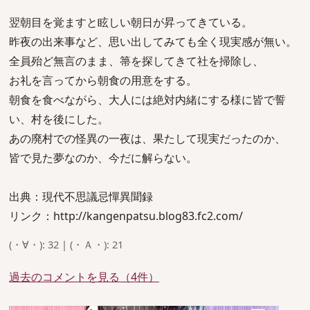
翌朝目を覚ますと眩しい朝日が昇ってきている。
昨夜の出来事など、思い出してみても全く現実感が無い。
全員殆ど無言のまま、箒を探してきて社を掃除し、
お礼を言ってから朝食の用意をする。
朝食を食べながら、大人には絶対内緒にする様に皆で誓
い、村を後にした。
あの廃村での怪異の一夜は、果たして現実だったのか、
皆で見た夢なのか、今だに解らない。
出典：現代不思議忌憚異聞録
リンク：http://kangenpatsu.blog83.fc2.com/
(・∀・): 32 | (・Ａ・): 21
過去のコメントを見る（4件）