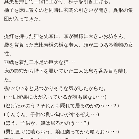
真美を押して二階に上がり、梯子を引き上げる。
梯子を床に置くのと同時に玄関の引き戸が開き、異形の集
団が入ってきた。
提灯を持った狸を先頭に、頭が異様に大きいお坊さん、
袋を背負った恵比寿様の様な老人、頭が二つある着物の女
性、
羽織を着た二本足の巨大な猫･･･
床の節穴から階下を覗いていた二人は息を呑み目を離し
た。
覗いていると見つかりそうな気がしたからだ。
(･･･囲炉裏に火が入っているが誰も居ない･･･)
(逃げたかのう？それとも隠れて居るのかのう･･･？)
(くんくん、子供の良い匂いがするぞえ･･･)
(ほう、子供か。娘は居るかのう･･･？)
(男は直ぐに喰らおう。娘は嬲ってから喰らおう･･･)