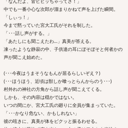
「なんだよ、皆ビビッちゃってさ！」
中でも一番小心な次郎が溜まりかねて声を上げた瞬間。
「しぃっ！」
今まで黙っていた宮大工氏がそれを制した。
「･･･話し声がする。」
「あたしにも聞こえたわ...」真美が答える。
凍ったような静寂の中、子供達の耳にぼそぼそと何者かの
声が聞こえ始めた。
(･･･今夜はうまそうなもんが居るらしいぞえ？)
(･･･ほうほう、近頃は獣しか喰っとらんからのう･･･)
村外れの神社の方角から話し声が聞こえてくる。
しかも、その内容は穏かではない。
いつの間にか、宮大工氏の廻りに全員が集まっていた。
「･･･かなり危ない、かもしれない」
彼の呟きに、真美が体をビクッと振るわせる。