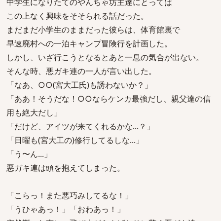
中学生になりたてのやんちゃ坊主達にとっては
この上なく興味をそそられる話だった。
まだまだ小学生のままだった彼らは、体育館裏で
早速廃村への一泊キャンプ冒険行を計画した。
しかし、いざ行こうとなるとあと一息の気合が出ない。
そんな時、悪ガキ連の一人が言い出した。
「なあ、○○(宮大工氏)も誘わないか？」
「ああ！そうだな！○○ならケンカ最強だし、親父達の信
用も絶大だし」
「だけど、アイツが来てくれるかな...？」
「日曜も(宮大工の)修行してるしな...」
「う〜ん...」
悪ガキ連は頭を抱えてしまった。
「こらっ！また悪巧みしてるな！」
「うひゃあっ！」「おわあっ！」