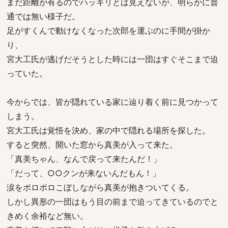
まだ距離が有るのでハッキリとは見えないが、明らかに普
通では無い様子だ。
足がすくんで動けなくなった次郎を運ぶのに手間が掛か
り、
宮大工氏が逃げだそうとした時には一団はすぐそこまで迫
っていた。
今からでは、皆が隠れている家に辿り着く前に見つかって
しまう。
宮大工氏は覚悟を決め、家の中で隠れる場所を探した。
すると突然、開いた窓から真美が入って来た。
「真美ちゃん、なんで戻って来たんだ！」
「だって、○○クンが来ないんだもん！」
涙をポロポロこぼしながら真美が抱きついてくる。
しかし異形の一団はもう目の前まで迫ってきているのでと
きめく余裕など無い。