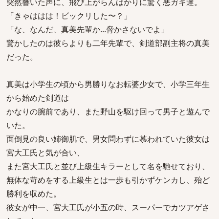
突然響いた声に、飛び上がらんばかりに驚く悪ガキ達。
「きゃははは！ビックリした〜？」
「な、なんだ、真美先輩か...脅かさないでよ」
驚かしたのは彼らよりも二年先輩で、剣道部副主将の真美
だった。
真美は小学生の頃から男勝りなお転婆少女で、小学三年生
から始めた剣道は
かなりの腕前であり、また野山を駆け回って男子と遊んで
いた。
面倒見の良い姉御肌で、男女問わずに慕われていた彼女は
宮大工氏と気が合い、
また宮大工氏と並び上級生キラーとして名を馳せており、
無体な苛めをする上級生とは一歩も引かずケンカし、殆ど
勝利を収めた。
彼女が中一、宮大工氏が小五の時、スーパーでカツアゲさ