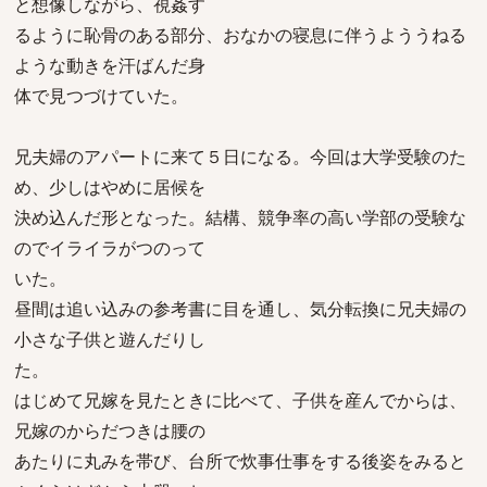
と想像しながら、視姦す
るように恥骨のある部分、おなかの寝息に伴うよううねる
ような動きを汗ばんだ身
体で見つづけていた。
兄夫婦のアパートに来て５日になる。今回は大学受験のた
め、少しはやめに居候を
決め込んだ形となった。結構、競争率の高い学部の受験な
のでイライラがつのって
いた。
昼間は追い込みの参考書に目を通し、気分転換に兄夫婦の
小さな子供と遊んだりし
た。
はじめて兄嫁を見たときに比べて、子供を産んでからは、
兄嫁のからだつきは腰の
あたりに丸みを帯び、台所で炊事仕事をする後姿をみると