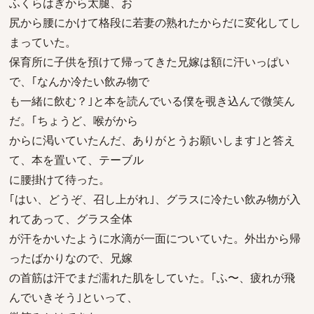
ふくらはぎから太腿、お
尻から腰にかけて格段に若妻の熟れたからだに変化してし
まっていた。
保育所に子供を預けて帰ってきた兄嫁は額に汗いっぱい
で、｢なんか冷たい飲み物で
も一緒に飲む？｣と本を読んでいる僕を覗き込んで微笑ん
だ。｢ちょうど、喉がから
からに渇いていたんだ、ありがとうお願いします｣と答え
て、本を置いて、テーブル
に腰掛けて待った。
｢はい、どうぞ、召し上がれ｣、グラスに冷たい飲み物が入
れてあって、グラス全体
が汗をかいたように水滴が一面についていた。外出から帰
ったばかりなので、兄嫁
の首筋は汗でまだ濡れた肌をしていた。｢ふ〜、疲れが飛
んでいきそう｣といって、