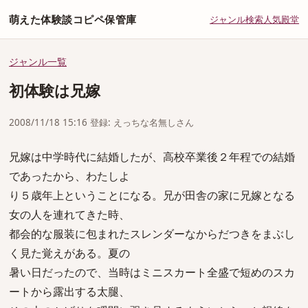
萌えた体験談コピペ保管庫
ジャンル
検索
人気
殿堂
ジャンル一覧
初体験は兄嫁
2008/11/18 15:16 登録: えっちな名無しさん
兄嫁は中学時代に結婚したが、高校卒業後２年程での結婚
であったから、わたしよ
り５歳年上ということになる。兄が田舎の家に兄嫁となる
女の人を連れてきた時、
都会的な服装に包まれたスレンダーなからだつきをまぶし
く見た覚えがある。夏の
暑い日だったので、当時はミニスカート全盛で短めのスカ
ートから露出する太腿、