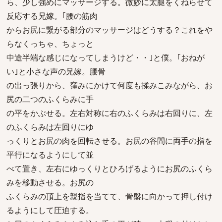
ら、少し強めにマッサージする。微妙に太腿をくねらせて
反応する兄嫁。｢腰の筋肉
からお尻に繋がる部分のマッサージはどうする？これをや
らなくっちゃ、ちょっと
中途半端な感じになってしまうけど・・｣と僕。｢おねが
い｣と小さな声の兄嫁。腰骨
の出っ張りから、窪みにかけて何度も揉みこみながら、お
尻の二つのふくらみに手
の平をかぶせる。左右対称に右のふくらみは右回りに、左
のふくらみは左回りにゆ
っくりとお尻の肉を回転させる。お尻の谷間に両手の指を
平行になるようにして並
べて置き、左右にゆっくりとひろげるようにお尻のふくら
みを移動させる。お尻の
ふくらみの頂上を親指を当てて、骨盤に向かって押し付け
るようにして圧迫する。