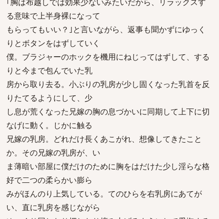
｢胸は布越しでは効果少ないみたいだから、リラックスす
る意味で上半身裸になって
もらってもいい？｣と言いながら、返事も聞かずにゆっく
りとボタンをはずしていく
僕。ブラジャーのホックを機用にねじってはずして、する
りと今まで包んでいた乳
房から取り去る。小ぶりの乳房が少し固くなった乳首を反
りたてるようにして、少
し息が荒くなった兄嫁の胸の息づかいに同期して上下に切
なげに動く。じかに触る
兄嫁の乳房。どれだけ長くあこがれ、想像してきたこと
か。その兄嫁の乳房が、い
ま薄暗い部屋に僕だけのために胸をはだけた少し淫らな格
好で二つの柔らかい膨ら
みがほんのり上気している。てのひらを右乳房にあてが
い、直に乳房を感じながら