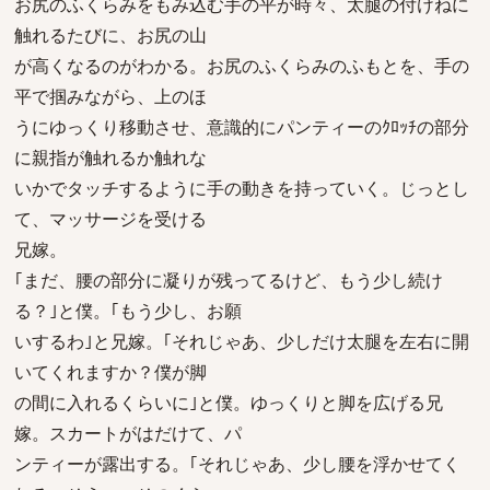
お尻のふくらみをもみ込む手の平が時々、太腿の付けねに
触れるたびに、お尻の山
が高くなるのがわかる。お尻のふくらみのふもとを、手の
平で掴みながら、上のほ
うにゆっくり移動させ、意識的にパンティーのｸﾛｯﾁの部分
に親指が触れるか触れな
いかでタッチするように手の動きを持っていく。じっとし
て、マッサージを受ける
兄嫁。
｢まだ、腰の部分に凝りが残ってるけど、もう少し続け
る？｣と僕。｢もう少し、お願
いするわ｣と兄嫁。｢それじゃあ、少しだけ太腿を左右に開
いてくれますか？僕が脚
の間に入れるくらいに｣と僕。ゆっくりと脚を広げる兄
嫁。スカートがはだけて、パ
ンティーが露出する。｢それじゃあ、少し腰を浮かせてく