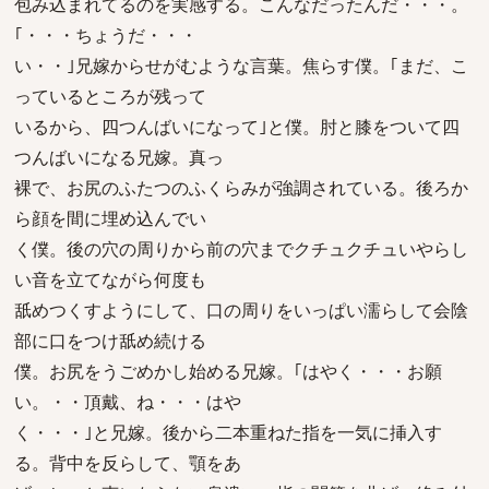
包み込まれてるのを実感する。こんなだったんだ・・・。
｢・・・ちょうだ・・・
い・・｣兄嫁からせがむような言葉。焦らす僕。｢まだ、こ
っているところが残って
いるから、四つんばいになって｣と僕。肘と膝をついて四
つんばいになる兄嫁。真っ
裸で、お尻のふたつのふくらみが強調されている。後ろか
ら顔を間に埋め込んでい
く僕。後の穴の周りから前の穴までクチュクチュいやらし
い音を立てながら何度も
舐めつくすようにして、口の周りをいっぱい濡らして会陰
部に口をつけ舐め続ける
僕。お尻をうごめかし始める兄嫁。｢はやく・・・お願
い。・・頂戴、ね・・・はや
く・・・｣と兄嫁。後から二本重ねた指を一気に挿入す
る。背中を反らして、顎をあ