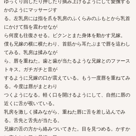
ゆっくり回したり押したり摘み上げるようにして愛撫する
かのようにマッサージす
る。左乳房には指を爪を乳房のふくらみのふもとから乳首
にかけて指を震わせなが
ら何度も往復させる。ビクンとまた身体を動かす兄嫁。
僕も兄嫁の横に横たわり、首筋から耳たぶまで唇を這わし
てみる。乳房は揉みなが
ら、唇を重ねた。歯と歯が当たるような兄嫁とのファース
トキス。ガチガチと音が
するように兄嫁の口が震えている。もう一度唇を重ねてみ
る。今度は唇がまとわり
つくようになる。軽く口を開けるようにして、自然に唇の
近くに舌が覗いている。
乳房を激しく揉みながら、重ねた唇に舌を差し込んでみ
る。舌先と舌先が当たる。
兄嫁の舌の方から絡みついてきた。目を見つめる。かすか