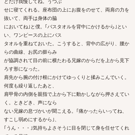
とだけ我慢してね。うつぶ
せに寝てくれる。座布団の上にお腹をのせて、両肩の力を
抜いて、両手は身体の脇
においてね｣と僕。｢バスタオルを背中にかけるから｣とい
い、ワンピースの上にバス
タオルを重ねておいた。こうすると、背中の広がり、腰か
らの曲線、お尻の膨らみ
が協調されて目の前に横たわる兄嫁のからだを上から見下
ろす形になった。
肩先から腕の付け根にかけてゆっくりと揉みこんでいく。
何度も繰り返したあと、
肩甲骨の内側を親指で上から下に動かしながら押さえてい
く。ときどき、声になら
ない兄嫁の息づかいが聞こえる。｢痛かったらいってね、
すこし弱めにするから｣、
｢うん・・・｣気持ちよさそうに目を閉じて身を任せてくれ