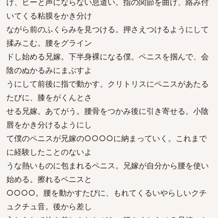
げ、ヒーと声にならない息遣い。指の関節を曲げ、絡み付
いてくる粘膜をかき分け
ながら前のふくらみを見つける。押さえつけるようにして
揉みこむ。腰をグライン
ドし始める兄嫁。下半身裸になる僕。ペニスを掴んで、会
陰のぬかるみにまぶすよ
うにして前後に指で動かす。クリトリスにペニスがあたる
たびに、膝をがくんとさ
せる兄嫁。あてがう。腰骨をつかみ後に引き寄せる。小陰
唇をかき分けるようにし
て僕のペニスが兄嫁の○○○○に納まっていく。これまで
に経験したことのないよ
うな熱いものに包まれるペニス。兄嫁が自分から腰を使い
始める。擦れるペニスと
○○○○。腰を動かすたびに、もれてくるいやらしいクチ
ュクチュ音。後から差し