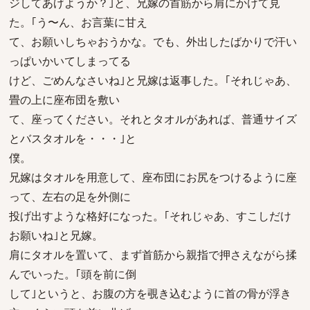
ジしてあげようか？｣と、兄嫁の首筋から肩にかけて見
た。｢う〜ん、お言葉に甘え
て、お願いしちゃおうかな。でも、外出したばかりで汗い
っぱいかいてしまってる
けど、ごめんなさいね｣と兄嫁は返事した。｢それじゃあ、
畳の上に座布団を敷い
て、座ってください。それとタオルがあれば、普通サイズ
とバスタオルを・・・｣と
僕。
兄嫁はタオルを用意して、座布団にお尻をつけるように座
って、左右の足を外側に
投げ出すような格好になった。｢それじゃあ、すこしだけ
お願いね｣と兄嫁。
肩にタオルを置いて、まず首筋から親指で押さえながら揉
んでいった。｢頭を前に倒
して｣というと、お腹の方を覗き込むように首の骨が浮き