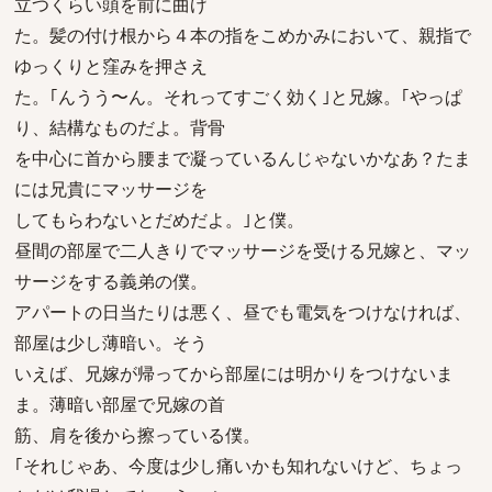
立つくらい頭を前に曲げ
た。髪の付け根から４本の指をこめかみにおいて、親指で
ゆっくりと窪みを押さえ
た。｢んうう〜ん。それってすごく効く｣と兄嫁。｢やっぱ
り、結構なものだよ。背骨
を中心に首から腰まで凝っているんじゃないかなあ？たま
には兄貴にマッサージを
してもらわないとだめだよ。｣と僕。
昼間の部屋で二人きりでマッサージを受ける兄嫁と、マッ
サージをする義弟の僕。
アパートの日当たりは悪く、昼でも電気をつけなければ、
部屋は少し薄暗い。そう
いえば、兄嫁が帰ってから部屋には明かりをつけないま
ま。薄暗い部屋で兄嫁の首
筋、肩を後から擦っている僕。
｢それじゃあ、今度は少し痛いかも知れないけど、ちょっ