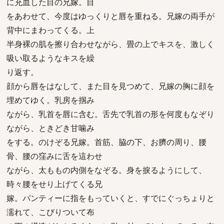
に充血した目の兄嫁。目
をあわせて、今度はゆっくりと唇を重ねる。兄嫁の両手が
背中にまわってくる。上
半身裸の肌を擦り合わせながら、畳の上でキスを、激しく
吸い取るようなキスを繰
り返す。
顔から唇をはなして、また目を見つめて、兄嫁の胸に顔を
埋めてゆく。乳房を掴み
ながら、乳首を唇に含む。舌先で乳首の形を何度もなぞり
ながら、ときどき甘噛み
をする。のけぞる兄嫁。首筋、脇の下、お臍の周り、腰
骨、腰の窪みに舌を這わせ
ながら、太ももの内側をなぞる。身を捩るようにして、
時々腰をせり上げてくる兄
嫁。パンティーに指をもっていくと、すでにぐっちょりと
濡れて、こびりついて布