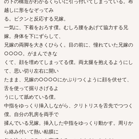
の下の構造がわかるくらいに引っ付いてしまっている。布
越しに形をなぞってみ
る。ビクンと反応する兄嫁。
一気に、下着をおろす僕。むしろ腰をあげて協力する兄
嫁。身体を下にずらして、
兄嫁の両脚を大きくひらく。目の前に、憧れていた兄嫁の
○○○○。がまんできな
くて、顔を埋めてしまってる僕。両太腿を抱えるようにし
て、思い切り左右に開い
たまま、兄嫁の○○○○にかぶりつくように顔を伏せて、
舌を使って掘りさげるよ
うにして舐めている僕。
中指をゆっくり挿入しながら、クリトリスを舌先でつつく
僕。自分の乳房を両手で
揉んでいる兄嫁。挿入した中指をゆっくり動かす。周りか
ら絡み付いて熱い粘膜に