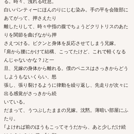
る。時々、洩れる吐息。
白いパンティーにほんのりにじむ染み。手の平を会陰部に
あてがって、押さえたり
離したりして、時々中指の腹でちょうどクリトリスのあた
りを関節を曲げながら押
さえつける。ビクンと身体を反応させてしまう兄嫁。
｢肩から腰にかけて結構、こってたけど、これで軽くなる
んじゃないかな？｣と一
旦、兄嫁の身体から離れる。僕のペニスはさっきからどう
しようもないくらい、怒
張し、張り裂けるように律動を繰り返し、先走りが次々に
出る感覚がさっきから続
いている。
だまって、うつぶしたままの兄嫁。沈黙。薄暗い部屋にふ
たり。
｢よければ前のほうもこってそうだから、あと少しだけ続