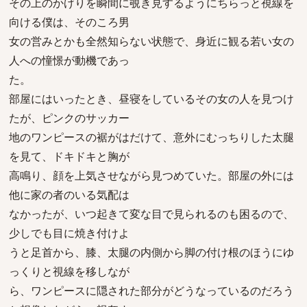
その上のかげりを瞬間に覗き見するようにちらっと視線を
向ける僕は、そのころ男
女の営みとかも全然知らない状態で、身近に観る若い女の
人への憧憬が動機であっ
た。
部屋にはいったとき、昼寝をしているその女の人を見つけ
たが、ピンクのサッカー
地のワンピースの裾がはだけて、意外にむっちりした太腿
を見て、ドキドキと胸が
高鳴り、顔を上気させながら見つめていた。部屋の外には
他に家の者のいる気配は
なかったが、いつ起きて変な目で見られるのも困るので、
少しでも目に焼き付けよ
うと足首から、膝、太腿の内側から脚の付け根のほうにゆ
っくりと視線を移しなが
ら、ワンピースに隠された部分がどうなっているのだろう