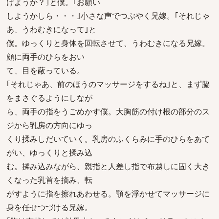
けようか？｣と僕。｢お願い
しようかしら・・・｣小さな声でつぶやく兄嫁。｢それじゃ
あ、うわむきになって｣と
僕。ゆっくりと身体を回転させて、うわむきになる兄嫁。
顔に両手のひらをおい
て、目を蔽っている。
｢それじゃあ、前のほうのマッサージをするね｣と、まず脇
をまさぐるようにしなが
ら、両手の指をうごめかす僕。大胸筋の付け根の部分のス
ジから乳房の方向にゆっ
くり揉みしだいていく。乳房のふくらみに手のひらをあて
がい、ゆっくりと揉み込
む。揉み込みながら、親指と人差し指で布越しに固く大き
くなった乳首を摘み、転
がすように指を擦れあわせる。顎を浮かせてマッサージに
身を任せつづける兄嫁。