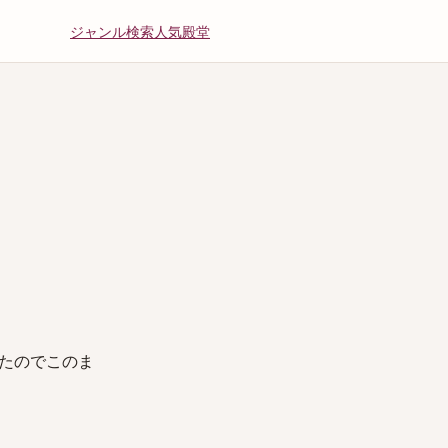
ジャンル
検索
人気
殿堂
たのでこのま