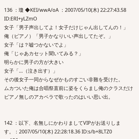
136 ：瓊 ◆KEI/wwA/oA ：2007/05/10(木) 22:27:43.58
ID:ERI+yLZmO
女子「男子声出してよ！女子だけじゃん出してんの！」
俺（ピアノ）「男子かなりいい声出してたぞ。」
女子「は？嘘つかないでよ」
俺「じゃあカセット聞いてみる？」
明らかに男子の方が大きい
女子「…（泣き出す）」
その後女子一同からなぜかものすごい非難を受けた。
ムカついた俺は合唱祭直前に姿をくらまし俺のクラスだけ
ピアノ無しのアカペラで歌ったのはいい思い出。
142 ：以下、名無しにかわりましてVIPがお送りしま
す。：2007/05/10(木) 22:28:18.36 ID:s/b+8LTZ0