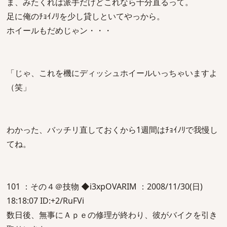
ま、みたくれは派手だけどこれなら十分直るって。
足に俺のﾁｮｲﾉﾘを少し貸しといてやっから。
ホイールもだめじゃン・・・
「じゃ、これを機にディッシュホイールいっちゃいますよ
（笑」
わかった、バッチリ直しておくから1週間はﾁｮｲﾉﾘで我慢し
てね。
101 ：その４＠技物 ◆i3xpOVARIM ：2008/11/30(日)
18:18:07 ID:+2/RuFVi
数日後、無事にＡｐｅの修理が終わり、彼がバイクを引き