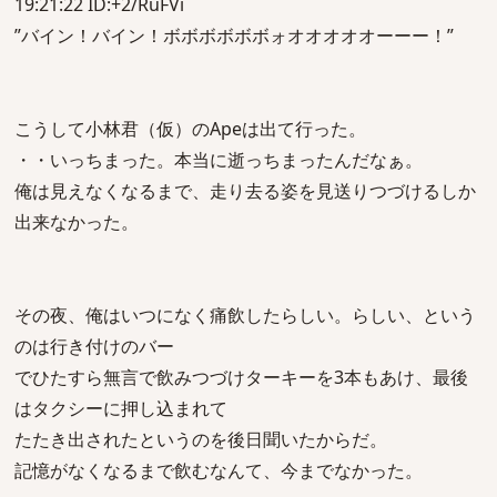
19:21:22 ID:+2/RuFVi
”バイン！バイン！ボボボボボボォオオオオオーーー！”
こうして小林君（仮）のApeは出て行った。
・・いっちまった。本当に逝っちまったんだなぁ。
俺は見えなくなるまで、走り去る姿を見送りつづけるしか
出来なかった。
その夜、俺はいつになく痛飲したらしい。らしい、という
のは行き付けのバー
でひたすら無言で飲みつづけターキーを3本もあけ、最後
はタクシーに押し込まれて
たたき出されたというのを後日聞いたからだ。
記憶がなくなるまで飲むなんて、今までなかった。