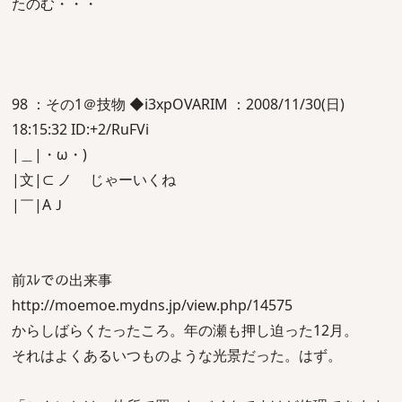
たのむ・・・
98 ：その1＠技物 ◆i3xpOVARIM ：2008/11/30(日)
18:15:32 ID:+2/RuFVi
|＿|・ω・)
|文|⊂ ノ じゃーいくね
|￣|AＪ
前ｽﾚでの出来事
http://moemoe.mydns.jp/view.php/14575
からしばらくたったころ。年の瀬も押し迫った12月。
それはよくあるいつものような光景だった。はず。