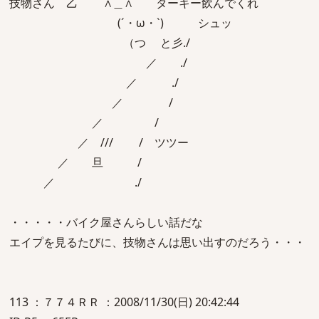
技物さん 乙 ∧＿∧ ターキー飲んでくれ
(´・ω・`) シュッ
（つ と彡./
／ ./
／ ./
／ /
／ /
／ /// / ツツー
／ 旦 /
／ ./
・・・・・バイク屋さんらしい話だな
エイプを見るたびに、技物さんは思い出すのだろう・・・
113 ：７７４ＲＲ ：2008/11/30(日) 20:42:44