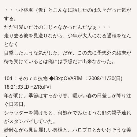
・・・小林君（仮）とこんなに話したのは久々だった気が
する。
ただ可愛いだけのこじゃなかったんだなぁ・・・
走り去る彼を見送りながら、少年が大人になる過程をなん
となく
目撃したような気がした。だが、この先に予想外の結末が
待ち受けているとは俺には予想だに出来なかった。
104 ：その７＠技物 ◆i3xpOVARIM ：2008/11/30(日)
18:21:33 ID:+2/RuFVi
年が明け、季節はすっかり春。暖かい春の日差しが降り注
ぐ日曜日。
シャッターを開けると、何処かでみたような顔の親子連れ
がスタンバイしていた。
妙齢ながら見目麗しい奥様と、ハロプロとかいけそうな美