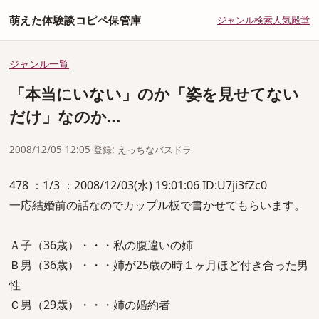
萌えた体験談コピペ保管庫
ジャンル
検索
人気
殿堂
ジャンル一覧
「本当にいない」のか「姿を見せてない
だけ」なのか…
2008/12/05 12:05 登録: えっちなバスドラ
478 ：1/3 ：2008/12/03(水) 19:01:06 ID:U7ji3fZc0
一応結婚前の話なのでカップル板で書かせてもらいます。
Ａ子（36歳）・・・私の腹違いの姉
Ｂ男（36歳）・・・姉が25歳の時１ヶ月ほど付き合った男
性
Ｃ男（29歳）・・・姉の婚約者