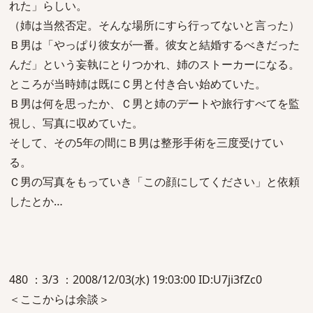
れた」らしい。
（姉は当然否定。そんな場所にすら行ってないと言った）
Ｂ男は「やっぱり彼女が一番。彼女と結婚するべきだった
んだ」という妄執にとりつかれ、姉のストーカーになる。
ところが当時姉は既にＣ男と付き合い始めていた。
Ｂ男は何を思ったか、Ｃ男と姉のデートや旅行すべてを監
視し、写真に収めていた。
そして、その5年の間にＢ男は整形手術を三度受けてい
る。
Ｃ男の写真をもっていき「この顔にしてください」と依頼
したとか…
480 ：3/3 ：2008/12/03(水) 19:03:00 ID:U7ji3fZc0
＜ここからは余談＞