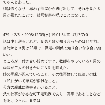
ちゃんとあった。
姉は怖くなり、思わず部屋から逃げ出して、それを見たＢ
男が暴れたことで、結局警察を呼ぶことになった。
479 ：2/3 ：2008/12/03(水) 19:01:54 ID:U7ji3fZc0
話は少し遡るけれど、Ｂ男と姉が知り合ったのは11年前。
当時姉とＢ男は25歳で、職場の関係で知り合い付き合い始
めた。
ところが、付き合い始めてすぐ、教師をやっているＢ男の
両親が二人の付き合いに反対を唱えた。
姉の母親が死んでいること、その後再婚して腹違いの妹
（私）がいて家庭が複雑なこと。
母方の親戚に障害者がいること。
父の仕事が小さな町工場勤務であり、高卒であることなど
をあげつらね、Ｂ男は