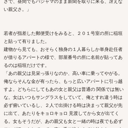
さで、昼間でもパジャマのまま新聞を取りに来る、冴えな
い親父さ。」
若者が指差した郵便受けをみると、２０１号室の所に稲垣
と貼って有りました。
建物から見ても、おそらく独身の１人暮らしか単身赴任者
が借りるアパートの様で、部屋番号の所に名前が貼ってあ
るのは稲垣だけです。
「あの親父は見栄っ張りなのか、高い車に乗ってやがる。
俺ならそんな金が有ったら、もっと広いアパートに引っ越
すよ。どちらにしてもあの女と親父は普通の 関係では無い
な。女はいつもサングラスをしていて、俺とすれ違う時は
必ず俯いているし、２人で出掛ける時は決まって親父が先
に出て、あたりをキョロキョロ 見渡してから女が出てく
る。女もそうだが、あの親父も女と一緒の時は夜でも必ず