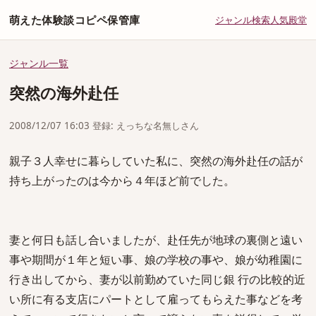
萌えた体験談コピペ保管庫
ジャンル
検索
人気
殿堂
ジャンル一覧
突然の海外赴任
2008/12/07 16:03 登録: えっちな名無しさん
親子３人幸せに暮らしていた私に、突然の海外赴任の話が
持ち上がったのは今から４年ほど前でした。
妻と何日も話し合いましたが、赴任先が地球の裏側と遠い
事や期間が１年と短い事、娘の学校の事や、娘が幼稚園に
行き出してから、妻が以前勤めていた同じ銀 行の比較的近
い所に有る支店にパートとして雇ってもらえた事などを考