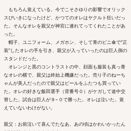
もちろん覚えている。今でこそさゆりの影響でオリック
スびいきになったけど、かつてのオレはヤクルト狂いだっ
た。そんなオレを親父が神宮に連れてってくれたことがあ
った。
帽子、ユニフォーム、メガホン、そして青のビニ傘で“正
装”したオレの手を引き、親父が入っていったのは巨人側の
スタンドだった。
オレンジと黒のコントラストの中、顔面も服装も真っ青
なオレの横で、親父は終始上機嫌だった。売り子のねーち
ゃんが美人だったので親父はビールをふたつも買ってい
た。オレの好きな飯田選手（背番号０）がケガして途中交
替した。試合は巨人が９−０で勝った。オレは泣いた。覚
えていないわけがない。
親父：お前泣いて喜んでたなあ、あの頃はかわいかったん