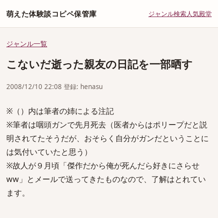
萌えた体験談コピペ保管庫
ジャンル
検索
人気
殿堂
ジャンル一覧
こないだ逝った親友の日記を一部晒す
2008/12/10 22:08 登録: henasu
※（）内は筆者の姉による注記
※筆者は咽頭ガンで先月死去（医者からはポリープだと説
明されてたそうだが、おそらく自分がガンだということに
は気付いていたと思う）
※故人が９月頃「傑作だから俺が死んだら好きにさらせ
ww」とメールで送ってきたものなので、了解はとれてい
ます。