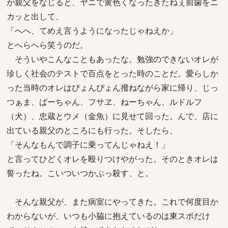
が親父をなじると、ヤニで黄色くなったきたねぇ前歯をニ
カッと出して、
「へへ、てめえ言うようになったじゃねえか」
とへらへら笑うのだ。
そういやこんなこともあったな。勉強のできないオレが
珍しく社会のテストで百点をとった時のことだ。愛らしか
った当時のオレはぴょんぴょん撥ねながら家に帰り、じっ
つぁま、ばーちゃん、フサヱ、ねーちゃん、ルドルフ
（犬）、忠蔵とウメ（金魚）に見せて回った。んで、店に
出ている親父のところにも行った。そしたら、
「そんなもんで調子に乗ってんじゃねえ！」
と言ってひどくオレを殴りつけやがった。そのときオレは
誓ったね。こいついつかぶっ殺す、と。
そんな親父が、また病室にやってきた。これで何度目か
わからないが、いつも小脇に抱えているのは東スポだけ