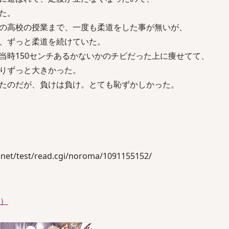
た。
の高校の授業まで、一度も柔道をした事が無いが、
、ずっと柔道を続けていた。
当時150センチあるかないかのチビだった上に痩せてて、
りずっと大きかった。
たのだが、負けは負け。とても恥ずかしかった。
net/test/read.cgi/noroma/1091155152/
件）