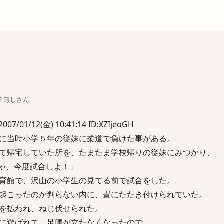
庫
ちな名無しさん
1/12(金) 10:41:14 ID:XZIjeoGH
に当時小学５年の従妹に柔道で負けた事がある。
て帰宅していた所を、たまたま学校帰りの従妹にみつかり、
ゃ、今度試合しよ！」
育館で、沢山の小学生の見てる前で試合をした。
起こったのか判らない内に、畳にたたき付けられていた。
を払われ、ねじ伏せられた。
に遊ばれて、足腰が立たなくなったので、