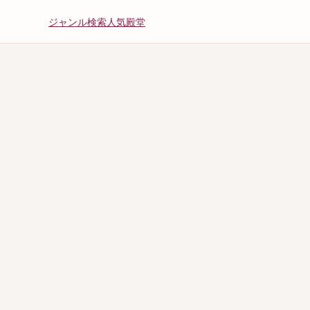
ジャンル
検索
人気
殿堂