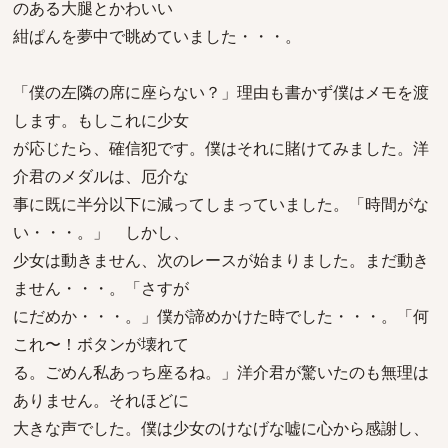
のある大腿とかわいい
紺ぱんを夢中で眺めていました・・・。
「僕の左隣の席に座らない？」理由も書かず僕はメモを渡
します。もしこれに少女
が応じたら、確信犯です。僕はそれに賭けてみました。洋
介君のメダルは、厄介な
事に既に半分以下に減ってしまっていました。「時間がな
い・・・。」 しかし、
少女は動きません、次のレースが始まりました。まだ動き
ません・・・。「さすが
にだめか・・・。」僕が諦めかけた時でした・・・。「何
これ〜！ボタンが壊れて
る。ごめん私あっち座るね。」洋介君が驚いたのも無理は
ありません。それほどに
大きな声でした。僕は少女のけなげな嘘に心から感謝し、