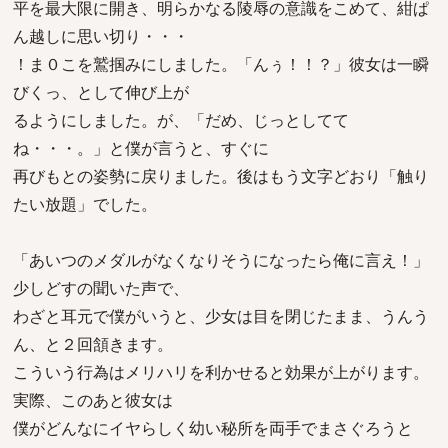
平を最大限に開き、明らかなる陵辱の意識をこめて、紺ぱ
ん越しに思い切り・・・
！ま０こを鷲掴みにしました。「んぅ！！？」彼女は一瞬
びくっ、として伸び上が
るようにしました。が、「だめ、じっとしてて
ね・・・。」と僕が言うと、すぐに
再びもとの姿勢に戻りました。後はもう文字どおり「触り
たい放題」でした。
「あいつのメダルがなくなりそうになったら俺に言え！」
少しどすの聞いた声で、
わざと耳元で僕がいうと、少女は目を閉じたまま、うんう
ん、と２回頷きます。
こういう行為はメリハリを利かせると効果が上がります。
実際、このあと彼女は
僕がどんなにイヤらしく幼い秘所を両手でまさぐろうと