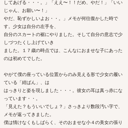
してあげる・・・。」「ええ〜！！だめ、やだ！」「いい
じゃん、お願い〜！」
やだ、恥ずかしいよお・・。」メモが何往復かした時で
す。少女は自分の左手を、
自分のスカートの裾にやりました。そして自分の意志で少
しづつたくし上げていき
ました。１７歳の時点では、こんなにおませな子にあった
のは初めてでした。
やがて僕の座っている位置からのみ見える形で少女の履い
ている「紺ぱん」、は
はっきりと姿を現しました・・・。彼女の耳は真っ赤にな
っています・・。
「見えた？もういいでしょ？」さっきより数段汚い字で、
メモが返ってきました。
僕は情けなくもしばらく、そのおませな小４の美女の張り