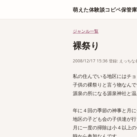
萌えた体験談コピペ保管
ジャンル一覧
裸祭り
2008/12/17 15:36 登録: えっ
私の住んでいる地区にはチョ
子供の裸祭りと言う物なんで
源泉の所になる源泉神社と温
年に４回の季節の神事と月に
地区の子ども会の子供達が行
月に一度の掃除は小４以上の
時から参加なんです。