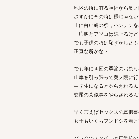
地区の所に有る神社から奥ノ
さすがにその時は裸じゃない
上に白い絹の祭りハンテンを
一応胸とアソコは隠せるけど
でも子供の頃は恥ずかしさも
正直な所かな？
でも年に４回の季節のお祭り
山車を引っ張って奥ノ院に行
中学生になるとやらされるん
交尾の真似事をやらされるん
早く言えばセックスの真似事
女子もいくらフンドシを着け
バックのスタイルと正常位の