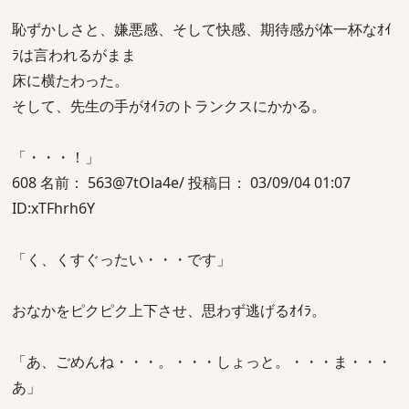
恥ずかしさと、嫌悪感、そして快感、期待感が体一杯なｵｲ
ﾗは言われるがまま
床に横たわった。
そして、先生の手がｵｲﾗのトランクスにかかる。
「・・・！」
608 名前： 563@7tOla4e/ 投稿日： 03/09/04 01:07
ID:xTFhrh6Y
「く、くすぐったい・・・です」
おなかをピクピク上下させ、思わず逃げるｵｲﾗ。
「あ、ごめんね・・・。・・・しょっと。・・・ま・・・
あ」