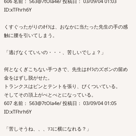
606 名前： 563@7tOla4e/ 投稿日： 03/09/04 01:03
ID:xTFhrh6Y
くすぐったがりのｵｲﾗは、おなかに当たった先生の手の感
触に腰を引いてしまう。
「逃げなくていいの・・・、苦しいでしょ？」
何となくぎこちない手つきで、先生はｵｲﾗのズボンの留め
金をはずし脱がせた。
トランクスはピンとテントを張り、ぴくついている。
そしてその頂上がべとべとになっている。
607 名前： 563@7tOla4e/ 投稿日： 03/09/04 01:05
ID:xTFhrh6Y
「苦しそうね、、、ｿｺに横になれる？」