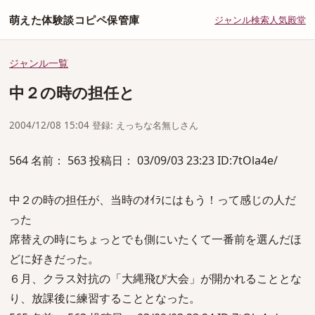
萌えた体験談コピペ保管庫
ジャンル
検索
人気
殿堂
ジャンル一覧
中２の時の担任と
2004/12/08 15:04 登録: えっちな名無しさん
564 名前： 563 投稿日： 03/09/03 23:23 ID:7tOla4e/
中２の時の担任が、当時のｵｲﾗにはもう！って感じの人だ
った
席替えの時にちょっとでも側にいたくて一番前を選んだほ
どに好きだった。
６月、クラス対抗の「大縄飛び大会」が開かれることとな
り、放課後に練習することとなった。