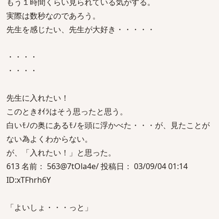
もう１時間くらい見られている気がする。
実際は数秒なのであろう。
先生を感じたい、先生が大好き・・・・・
・・・・
・・・・
先生に入れたい！
このときｵｲﾗはそう思ったと思う。
白いﾓﾉの奥にあるﾓﾉを頭に浮かべた・・・が、見たことが
ない為よくわからない。
が、「入れたい！」と思った。
613 名前： 563@7tOla4e/ 投稿日： 03/09/04 01:14
ID:xTFhrh6Y
「よいしょ・・・っと」