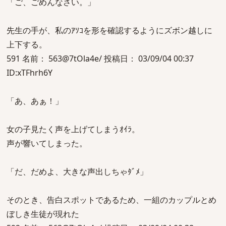
「ご、ごめんなさい。」
先生の手が、私のｱｿｺを形を確認するようにズボン越しに
上下する。
591 名前： 563@7tOla4e/ 投稿日： 03/09/04 00:37
ID:xTFhrh6Y
「あ、あぁ！」
女の子見たく声を上げてしまうｵｲﾗ。
声が響いてしまった。
「だ、だめよ、大きな声出しちゃﾀﾞﾒ」
そのとき、告白スポットであるため、一組のカップルとめ
ぼしき生徒が現れた