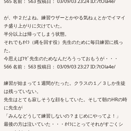
565 名前： 563 投稿日： 03/09/03 23:24 ID:7tOla4e/
が、中２だよね。練習ウザーとかやる気ねぇとかでイマイ
チ盛り上がりに欠けていた。
半分以上は帰ってしまう状態。
それでもｵｲﾗ（縄を回す役）先生のために毎日練習に残っ
た。
今思えばﾅｾﾞ先生のためなんだろうっておもうが・・・
566 名前： 563 投稿日： 03/09/03 23:27 ID:7tOla4e/
練習が始まって１週間がたった。クラスの１／３しか生徒
は残っていない。
先生はとても寂しそうな顔をしていた。そして朝のHRの時
に先生が
「みんなどうして練習しないの？まじめにやってよ！」
最後の方は泣いていた・・・ｵｲﾗにとってそれがすごくシ