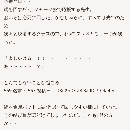
本番当日・・・
縄を回すｵｲﾗ、ジャージ姿で応援する先生。
おいらは必死に回した。がむしゃらに。すべては先生のた
め。
次々と脱落するクラスの中、ｵｲﾗのクラスともう一つが残
った。
「よしいける！！！！・・・・・・・・・
あ〜〜〜〜〜！？」
とんでもないことが起こる
569 名前： 563 投稿日： 03/09/03 23:32 ID:7tOla4e/
縄を金属バットに結びつけて回しやすい様にしていた。
その結び目がほどけてしまったのだ。しかもｵｲﾗの方
が・・・