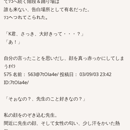
てｿｺへ続く階段＆踊り場は
誰も来ない、告白場所として有名だった。
ｿｺへつれてこられた。
「K君、さっき、大好きって・・・？」
「あ！」
自分の言ったことを思いだし、顔を真っ赤っかにしてしま
うｵｲﾗ
575 名前： 563@7tOla4e/ 投稿日： 03/09/03 23:42
ID:7tOla4e/
「そぉなの？、先生のこと好きなの？」
私の顔をのぞき込む先生。
間近に先生の顔、そして女性の匂い、少し汗をかいた熱