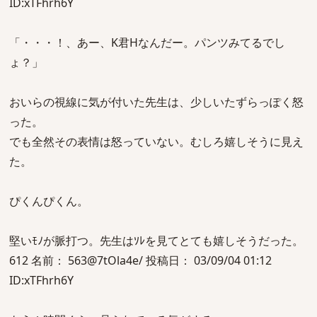
ID:xTFhrh6Y
「・・・！、あー、K君Hなんだー。パンツみてるでし
ょ？」
おいらの視線に気が付いた先生は、少しいたずらっぽく怒
った。
でも全然その表情は怒っていない。むしろ嬉しそうに見え
た。
ぴくんぴくん。
堅いﾓﾉが脈打つ。先生はｿﾚを見てとても嬉しそうだった。
612 名前： 563@7tOla4e/ 投稿日： 03/09/04 01:12
ID:xTFhrh6Y