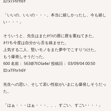
ID:xTFhrh6Y
「いいの、いいの・・・。本当に嬉しかったし、今も嬉し
い・・・」
そういうと、先生はまたｵｲﾗの唇に唇を重ねてきた。
ｵｲﾗも今度は自分から舌を絡ませた。
上気する二人、堅いモノをまた夢中でこすりつけた。
もう爆発しそうだった。
600 名前： 563@7tOla4e/ 投稿日： 03/09/04 00:50
ID:xTFhrh6Y
先生への思い、そして若い性欲がいまにも爆発しそうだっ
た。
「はぁ・・・はぁ・・・、、、すごい、すごい・・・」