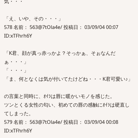
気・・・
「え、いや、その・・・」
578 名前： 563@7tOla4e/ 投稿日： 03/09/04 00:07
ID:xTFhrh6Y
「K君、顔が真っ赤っかよ？そっかぁ、そぉなんだ
ぁ・・・」
「・・・」
「ま、何となくは気が付いてたけどね・・・K君可愛い♪」
の言葉と同時に、ｵｲﾗは唇に暖かいモノを感じた。
ツンとくる女性の匂い、初めての唇の感触にｵｲﾗは硬直し
てしまった。
579 名前： 563@7tOla4e/ 投稿日： 03/09/04 00:08
ID:xTFhrh6Y