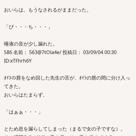
おいらは、もうなされるがままだった。
「ぴ・・・ち・・・」
唾液の音が少し漏れた。
586 名前： 563@7tOla4e/ 投稿日： 03/09/04 00:30
ID:xTFhrh6Y
ｵｲﾗの唇をなめ回した先生の舌が、ｵｲﾗの唇の間に分け入っ
てきた。
おいらはたまらず、
「はぁぁ・・・」
とため息を漏らしてしまった（まるで女の子ですな）。