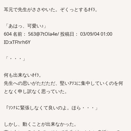
耳元で先生がささやいた。ぞくっとするｵｲﾗ。
「あはっ、可愛い♪」
604 名前： 563@7tOla4e/ 投稿日： 03/09/04 01:00
ID:xTFhrh6Y
「・・・」
何も出来ないｵｲﾗ。
先生への思いがただただ、堅いｱｿｺに集中していくのを何
となく申し訳なく思っていた。
「ｿﾝﾅに緊張しなくて良いのよ。ほら・・・」
しかし、動くことが出来なかった。