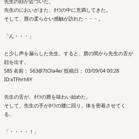
先生の顔が近づいた。
先生のにおいがまた、ｵｲﾗの中に充満してきた。
そして、唇の柔らかい感触が訪れた・・・。
「ん・・・」
と少し声を漏らした先生、すると、唇の間から先生の舌が
顔を出す。
585 名前： 563@7tOla4e/ 投稿日： 03/09/04 00:28
ID:xTFhrh6Y
先生の舌が、ｵｲﾗの唇を味わい始めた。
そして、先生の手がｵｲﾗの腰に回り、体を密着させてく
る。
「・・・・！」