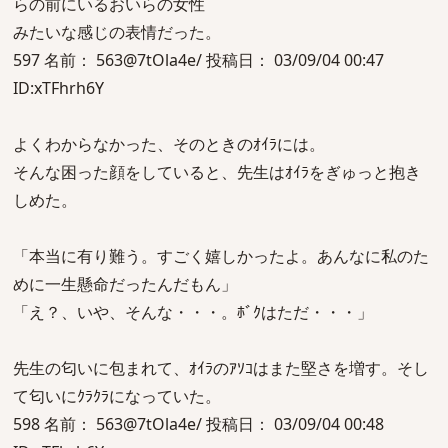
らの前にいるおいらの女性
みたいな感じの表情だった。
597 名前： 563@7tOla4e/ 投稿日： 03/09/04 00:47
ID:xTFhrh6Y
よくわからなかった、そのときのｵｲﾗには。
そんな困った顔をしていると、先生はｵｲﾗをぎゅっと抱き
しめた。
「本当に有り難う。すごく嬉しかったよ。あんなに私のた
めに一生懸命だったんだもん」
「え？、いや、そんな・・・。ﾎﾞｸはただ・・・」
先生の匂いに包まれて、ｵｲﾗのｱｿｺはまた堅さを増す。そし
て匂いにｸﾗｸﾗになっていた。
598 名前： 563@7tOla4e/ 投稿日： 03/09/04 00:48