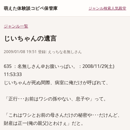
萌えた体験談コピペ保管庫
ジャンル
検索
人気
殿堂
ジャンル一覧
じいちゃんの遺言
2009/01/08 19:51 登録: えっちな名無しさん
635 ：名無しさん＠お腹いっぱい。：2008/11/29(土)
11:53:33
じいちゃんが死ぬ間際、病室に俺だけが呼ばれて、
「正行･･･お前はワシの孫やない、息子や」って。
「これはワシとお前の母さんだけの秘密や･･･だけんど、
財産は正一(俺の親父)とわけぇ」だと。