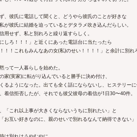
ず、彼氏に電話して聞くと、どうやら彼氏のことが好きな
私が彼氏に結婚を迫っているとデタラメ吹き込んだらしい。
信用せず、私と別れろと繰り返すらしく。
にしろ！！！」と近くにあった電話台に当たったら
！！！これもみんなあの女(私)のせい！！！！」と余計に別れ
黙って一人暮らしを始めた。
の家(実家)に転がり込んでいると勝手に決め付け、
くるようになった。出ても全く話にならないし、ヒステリーに
、着信拒否したが、それでも彼父彼母の着信が1日30〜40件。
、「これ以上事が大きくならないうちに別れたい」と
「お互い好きなのに、親のせいで別れるなんて納得できない」
時は別れはうやむやに。