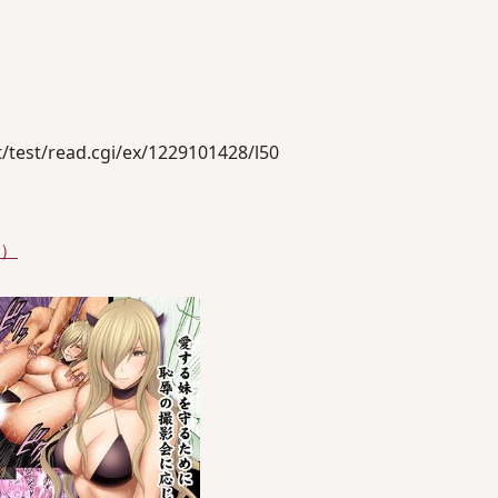
test/read.cgi/ex/1229101428/l50
件）