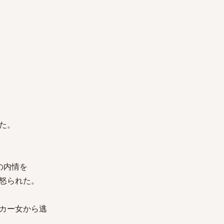
た。
の内情を
怒られた。
カー女から逃