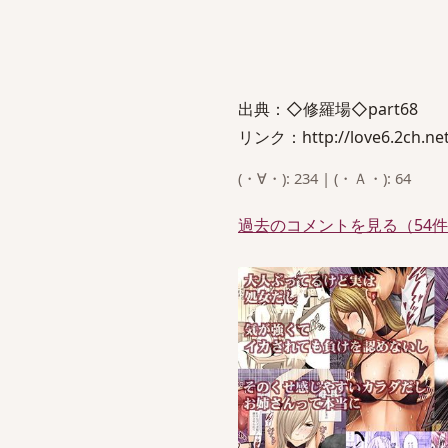
出典：◇修羅場◇part68
リンク：http://love6.2ch.net/
(・∀・): 234 | (・Ａ・): 64
過去のコメントを見る（54