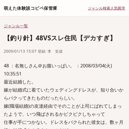
萌えた体験談コピペ保管庫
ジャンル
検索
人気
殿堂
ジャンル一覧
【釣り針】48VSスレ住民【デカすぎ】
2009/01/13 15:07 登録: 李 安成
48 ：名無しさん＠お腹いっぱい。 ：2008/03/04(火)
10:35:51
最近結婚した。
嫁が結婚式に着ていたウェディングドレスが、知り合いか
らパクってきたものだったらしい。
嫁(職場結婚)の友達経由でそのことが上司にばれてしまっ
たようで、いつ飛ばされるかビクビクしちゃって
仕事が手につかない。ドレスをパクられた彼女は、数ヶ月