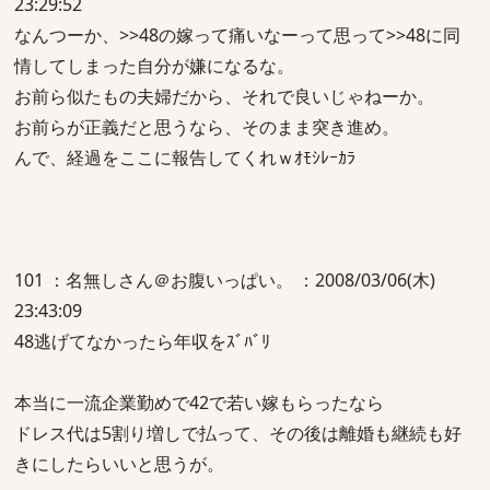
23:29:52
なんつーか、>>48の嫁って痛いなーって思って>>48に同
情してしまった自分が嫌になるな。
お前ら似たもの夫婦だから、それで良いじゃねーか。
お前らが正義だと思うなら、そのまま突き進め。
んで、経過をここに報告してくれｗｵﾓｼﾚｰｶﾗ
101 ：名無しさん＠お腹いっぱい。 ：2008/03/06(木)
23:43:09
48逃げてなかったら年収をｽﾞﾊﾞﾘ
本当に一流企業勤めで42で若い嫁もらったなら
ドレス代は5割り増しで払って、その後は離婚も継続も好
きにしたらいいと思うが。