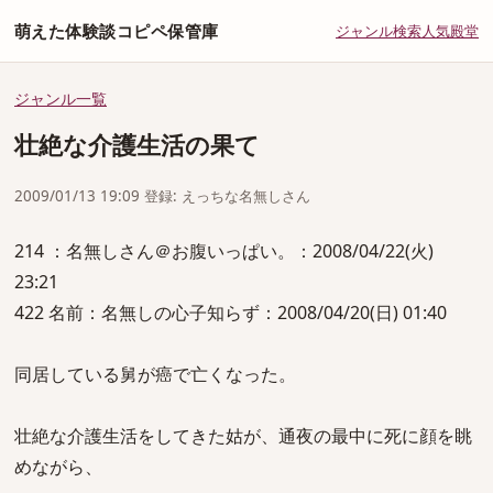
萌えた体験談コピペ保管庫
ジャンル
検索
人気
殿堂
ジャンル一覧
壮絶な介護生活の果て
2009/01/13 19:09 登録: えっちな名無しさん
214 ：名無しさん＠お腹いっぱい。：2008/04/22(火)
23:21
422 名前：名無しの心子知らず：2008/04/20(日) 01:40
同居している舅が癌で亡くなった。
壮絶な介護生活をしてきた姑が、通夜の最中に死に顔を眺
めながら、