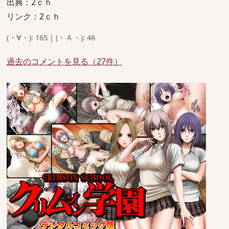
出典：2ｃｈ
リンク：2ｃｈ
(・∀・): 165 | (・Ａ・): 46
過去のコメントを見る（27件）