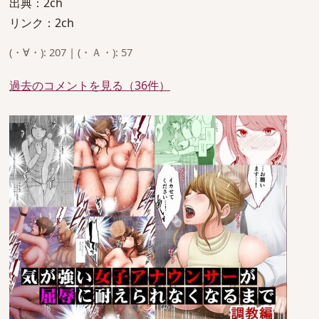
出典：2ch
リンク：2ch
(・∀・): 207 | (・Ａ・): 57
過去のコメントを見る（36件）