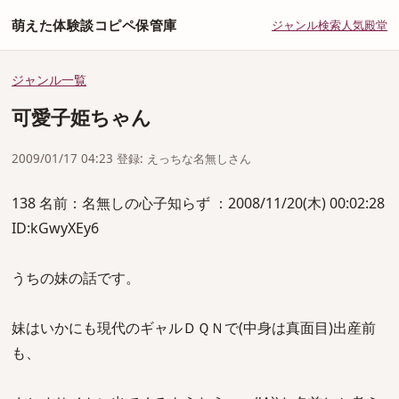
萌えた体験談コピペ保管庫
ジャンル
検索
人気
殿堂
ジャンル一覧
可愛子姫ちゃん
2009/01/17 04:23 登録: えっちな名無しさん
138 名前：名無しの心子知らず ：2008/11/20(木) 00:02:28
ID:kGwyXEy6
うちの妹の話です。
妹はいかにも現代のギャルＤＱＮで(中身は真面目)出産前
も、