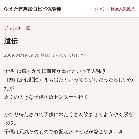
萌えた体験談コピペ保管庫
ジャンル
検索
人気
殿堂
ジャンル一覧
遺伝
2009/01/19 09:35 登録: えっちな名無しさん
子供（3歳）が朝に血尿が出たといって大騒ぎ
（嫁は超心配性）まぁ出たといっても少しだったらしいの
だが
近くの大きな子供医療センターへ行く。
かなり待たされて子供に水たくさん飲ませてようやく尿を
採取。
子供は元気そのもので心配なさそうだが嫁はやきもき