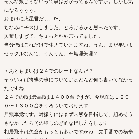
そんな娘じゃないって事は分かってるんですが。しかし気
になるぅぅぅ。
おまけに火星君だし、ﾋｰ｡
ちなみにチスはしました。とろけるかと思ったです。
興奮しすぎて、ちょっとﾊｧﾊｧ言ってました。
当分俺はこれだけで生きていけますね、うん、まだ早いよ
セックルなんて、うんうん。←無理矢理？
＞あともまいは２４でのレートなんだ？
そういえば将棋の事についてはほとんど何も書いてなかっ
たですね。
２４でのRは最高Rは１４００台ですが、今現在は１２０
０〜１３００台をうろついております。
居飛車党です。対振りにはまず穴熊を目指して、組めそう
もなかったらその場しのぎ的な指し方をします。
相居飛車は矢倉がもっとも多いですかね。先手番での横歩