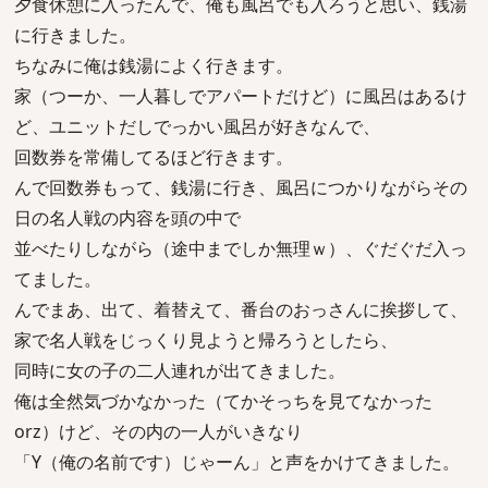
夕食休憩に入ったんで、俺も風呂でも入ろうと思い、銭湯
に行きました。
ちなみに俺は銭湯によく行きます。
家（つーか、一人暮しでアパートだけど）に風呂はあるけ
ど、ユニットだしでっかい風呂が好きなんで、
回数券を常備してるほど行きます。
んで回数券もって、銭湯に行き、風呂につかりながらその
日の名人戦の内容を頭の中で
並べたりしながら（途中までしか無理ｗ）、ぐだぐだ入っ
てました。
んでまあ、出て、着替えて、番台のおっさんに挨拶して、
家で名人戦をじっくり見ようと帰ろうとしたら、
同時に女の子の二人連れが出てきました。
俺は全然気づかなかった（てかそっちを見てなかった
orz）けど、その内の一人がいきなり
「Y（俺の名前です）じゃーん」と声をかけてきました。