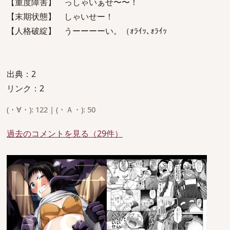
【重度障害】 っしゃいぁせ〜〜！
【末期状態】 しゃいせー！
【人格破綻】 うーーーーい。（ｫﾗｲｯ､ｫﾗｲｯ
出典：2
リンク：2
(・∀・): 122 | (・Ａ・): 50
過去のコメントを見る（29件）