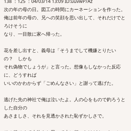
138 ：125 ：04/03/14 13:09 ID:uuvwP/Az
次の年の母の日。図工の時間にカーネーションを作った。
俺は前年の母の、兄への笑顔を思い出して、それだけでと
ろけそうに
なり、一目散に家へ帰った。
花を差し出すと、義母は「そうまでして機嫌とりたい
の？ しかも
それ偽物でしょうが」と言った。想像もしなかった反応
に、どうすれば
いいのかわからず「ごめんなさい」と謝って逃げた。
逃げた先の神社で俺は泣いたよ。人の心をもので釣ろうと
した自分の
あさましさ、それを見透かされた恥ずかしさで。