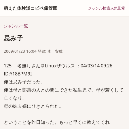
萌えた体験談コピペ保管庫
ジャンル
検索
人気
殿堂
ジャンル一覧
忌み子
2009/01/23 16:04 登録: 李 安成
125 ：名無しさん＠Linuxザウルス ：04/03/14 09:26
ID:Y18BPM9I
俺は忌み子だった。
俺は母と部落の人との間にできた私生児で、母が若くして
亡くなり、
母の妹夫婦にひきとられた。
ということを昨日知った。もっと早くに教えてくれ