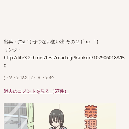
出典：(⊃д｀) せつない想い出 その２ (´･ω･｀)
リンク：
http://life3.2ch.net/test/read.cgi/kankon/1079060188/l5
0
(・∀・): 182 | (・Ａ・): 49
過去のコメントを見る（57件）