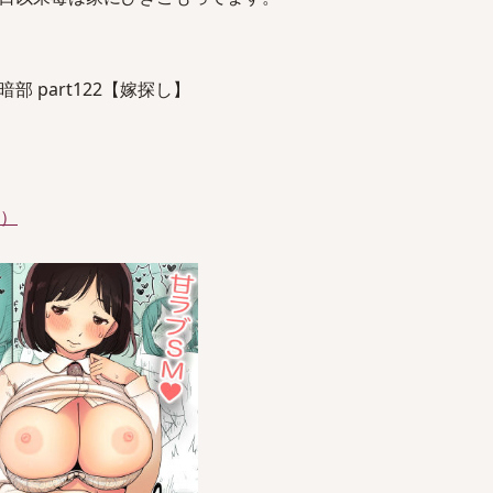
 part122【嫁探し】
件）