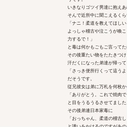
いきなりゴツイ男達に抱えあ
そんで近所中に聞こえるくら
「ナニ！柔道を教えてほしい
よっしゃ稽古や泣こうが喚こ
力するで！」
と毒は何かもごもご言ってた
その後重たい物をたたきつけ
汗だくになった弟達が帰って
「さっき便所行くって這うよ
だそうです。
従兄彼女は弟に万札を何枚か
「ありがとう。これで焼肉で
と目をうるうるさせてました
その後弟連日本家毒に
「おっちゃん、柔道の稽古し
と誘いをかけるのですがあの