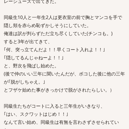
レーシューズで出てきた。
同級生10人と一年生2人は更衣室の前で胸とマンコを手で
隠し頬を赤らめ恥ずかしそうにしていた。
俺達は訳が判らずただ立ち尽くしていた(チンコも。)
すると3年が出てきて、
｢何、突っ立てんだよ！！早くコート入れよ！！｣
｢隠してるんじゃねーよ！！｣
と、野次を飛ばし始めた。
(後で仲のいい三年に聞いたんだが、ボコした後に他の三年
が｢脱がしちゃえ。｣
とフザケ始めた事がきっかけで脱がされたらしい。）
同級生たちがコートに入ると三年生がいきなり、
｢はい、スクワットはじめ！！｣
なんて言い始め、同級生は有無を言わさずさせられてい