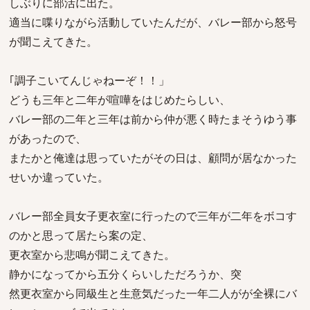
しぶりに部活に出た。
適当に喋りながら活動していたんだが、バレー部から怒号
が聞こえてきた。
｢調子こいてんじゃねーぞ！！」
どうも三年と二年が喧嘩をはじめたらしい、
バレー部の二年と三年は前から仲が悪く時たまそうゆう事
があったので、
またかと俺達は思っていたがその日は、顧問が居なかった
せいか違っていた。
バレー部全員女子更衣室に行ったので三年が二年をボコす
のかと思って居たら案の定、
更衣室から悲鳴が聞こえてきた。
静かになってから五分くらいしただろうか、突
然更衣室から同級生と生意気だった一年二人がが全裸にバ