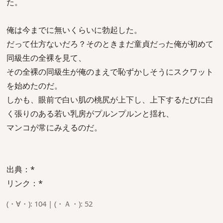
た。
俺は今までに無いくらいに勃起した。
だって仕方ないだろ？そのときまだ童貞だった俺が初めて
同級生の全裸を見て、
その全裸の同級生が俺のまえで恥ずかしそうにスクワット
を始めたのだ。
しかも、眼前で白い肌の桃尻が上下し、上下するたびに白
く張りのある若い乳房がプルンプルンと揺れ、
マンコが常にみえるのだ。
出典：*
リンク：*
(・∀・): 104 | (・Ａ・): 52