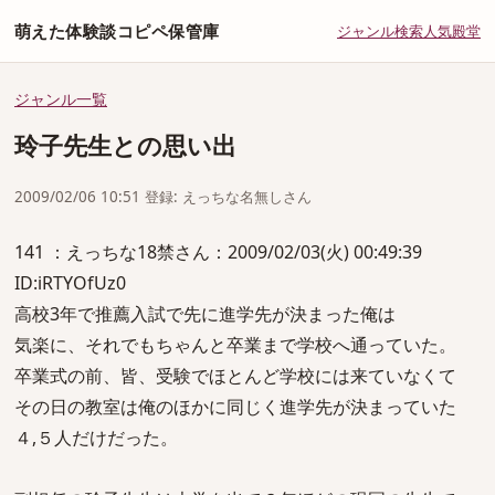
萌えた体験談コピペ保管庫
ジャンル
検索
人気
殿堂
ジャンル一覧
玲子先生との思い出
2009/02/06 10:51 登録: えっちな名無しさん
141 ：えっちな18禁さん：2009/02/03(火) 00:49:39
ID:iRTYOfUz0
高校3年で推薦入試で先に進学先が決まった俺は
気楽に、それでもちゃんと卒業まで学校へ通っていた。
卒業式の前、皆、受験でほとんど学校には来ていなくて
その日の教室は俺のほかに同じく進学先が決まっていた
４,５人だけだった。