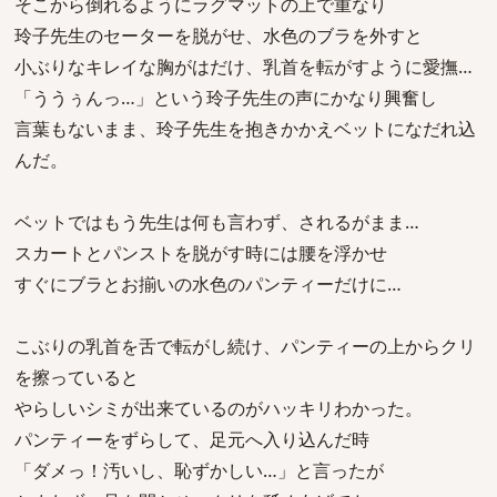
そこから倒れるようにラグマットの上で重なり
玲子先生のセーターを脱がせ、水色のブラを外すと
小ぶりなキレイな胸がはだけ、乳首を転がすように愛撫…
「ううぅんっ…」という玲子先生の声にかなり興奮し
言葉もないまま、玲子先生を抱きかかえベットになだれ込
んだ。
ベットではもう先生は何も言わず、されるがまま…
スカートとパンストを脱がす時には腰を浮かせ
すぐにブラとお揃いの水色のパンティーだけに…
こぶりの乳首を舌で転がし続け、パンティーの上からクリ
を擦っていると
やらしいシミが出来ているのがハッキリわかった。
パンティーをずらして、足元へ入り込んだ時
「ダメっ！汚いし、恥ずかしい…」と言ったが