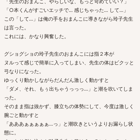
「先生のおまんこ、やらしいな、もっと苛めていい？」
「○本くんがすごいエッチで… 感じちゃった… して…」
この「して…」は俺の手をおまんこに導きながら玲子先生
は言った。
これには、かなり興奮した。
グショグショの玲子先生のおまんこには指２本が
ヌルって感じで簡単に入ってしまい、先生の体はビクッと
弓なりになった。
ゆっくり動かしながらだんだん激しく動かすと
「ダメ、それ、もぅ出ちゃうっっっ…」と潮を吹いてしま
った。
そのまま指は抜かず、膝立ちの体勢にして、今度は激しく
腕ごと動かすと
「あああぁぁぁぁぁ…っ」と潮吹きというよりお漏らし状
態に。