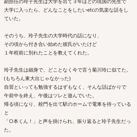
副担任の玲子先生は大学を出て３年ほどの現国の先生で
大学に入ったら、どんなことをしたいetcの気楽な話をし
ていた。
そのうち、玲子先生の大学時代の話になり、
その頃から付き合い始めた彼氏がいたけど
１年程前に別れたことを教えてくれた。
玲子先生は細身で、どことなく今で言う菊川玲に似てた。
(もちろん東大出じゃなかった)
自習といっても勉強するはずもなく、そんな話ばかりで
午前中を終え、午後はツレと遊んでいた。
帰る頃になり、校門を出て駅のホームで電車を待っている
と
「○本くん！」と声を掛けられ、振り返ると玲子先生だっ
た。