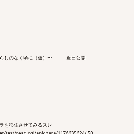
」
ぐらしのなく頃に（仮）〜 近日公開
ラを移住させてみるスレ
/test/read.cgi/anichara/1176635624/l50