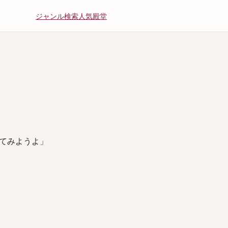
ジャンル
検索
人気
殿堂
てみようよ」