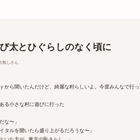
庫
び太とひぐらしのなく頃に
ちな名無しさん
ｙから聞いたんだけど、綺麗な村らしいよ。今度みんなで行っ
ある小さな村に遊びに行った
だな〜」
イタルを開いたら盛り上がるだろうな〜」
といた方が…東京の恥さらし…」