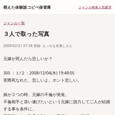
萌えた体験談コピペ保管庫
ジャンル
検索
人気
殿堂
ジャンル一覧
３人で取った写真
2009/02/21 07:38 登録: えっちな名無しさん
元嫁が死んだら悲しいか？
305 ：１/２：2008/12/04(木) 19:48:05
実際死なれた、悲しいよ。ホント悲しい。
娘が２つの時、元嫁の不倫が発覚。
不倫相手と添い遂げたいという元嫁に脱力して二人が結婚
する事を条件に、