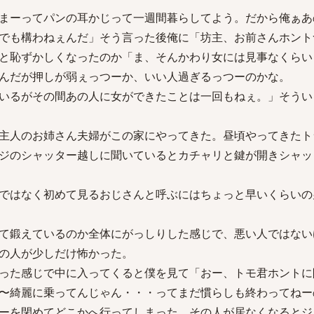
まーってパンの耳かじって一週間暮らしてよう。だから俺ぁあ
でも構わねぇんだ」そう言った後俺に「坊主、お前さんホント
と恥ずかしくなったのか「ま、そんかわり女には見事なくらい
んだが押しが弱ぇっつーか、いい人過ぎるっつーのかな。
いるがその間あの人に女ができたことは一回もねぇ。」そうい
主人のお姉さん夫婦がこの家にやってきた。昼頃やってきたト
ジのシャッター越しに聞いているとカチャリと鍵が開きシャッ
ではなく初めて見るおじさんと呼ぶにはちょっと早いくらいの
て鍛えているのか全体にがっしりした感じで、悪い人ではない
の人が少しだけ怖かった。
った感じで中に入ってくると僕を見て「おー、トモ君ホントに
〜綺麗に乗ってんじゃん・・・ってまだ慣らしも終わってねー
ーを閉めてどこかへ行ってしまった。その人が居なくなるとジ