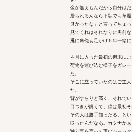
金が無ぇもんだから自分はだ
居られるんなら下駄でも草履
良かったな」と言ってちょっ
見てくれはそれなりに男前な
兎に角俺ぁ足かけ６年一緒に
４月に入った最初の週末にご
荷物を運び込む様子をガレー
た。
そこに立っていたのはご主人
た。
背がすらりと高く、それでい
目つきが鋭くて、僕は最初そ
その人は勝手知ったる、とい
取ったんだなあ。カタナかぁ
独り言を言って再びシャッタ