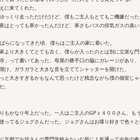
えに来てくれた。
ゆっくり走っただけだけど、僕もご主人もとてもご機嫌だった
夜はとっても寒かったんだけど、寒さもバスの排気ガスの臭い
まばらになってきた頃、僕らはご主人の家に着いた。
家より大きくてとても古く、僕らが入ったのとは別に立派な門
寺」って書いてあった。母屋の勝手口の脇にガレージがあり、
開け、ガラガラと大きな音を立ててシャッターを開けた、
っと大きすぎるかもなんて思ったけど残念ながら僕の個室じゃ
だ。
りもかなり年上だった。一人はご主人のGPｚ４００さん、も
使ってるジョグさんだった。ジョグさんはお喋り好きで色々と
ぐ京都でお坊さんの専門学校みたいな所に１年通って今年の春