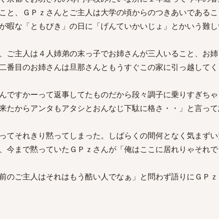
こと、ＧＰｚさんとご主人は大学の頃からのつきあいであるこ
が暇な「ともびき」の日に「げんていかいじょ」とかいう難し
、ご主人は４人姉弟の末っ子でお姉さんが三人いること、お姉
二番目のお姉さんは旦那さんともうすぐこの家に引っ越してく
んですかーって返事してたものだから段々調子に乗りすぎちゃ
来たからアンタもアタシとおんなじ下駄に格さ・・」と言って
ってそれきり黙ってしまった。しばらくの間何となく気まずい
、今まで黙っていたＧＰｚさんが「俺はここに居れりゃそれで
前のご主人はそれはもう酷い人でなぁ」と問わず語りにＧＰｚ