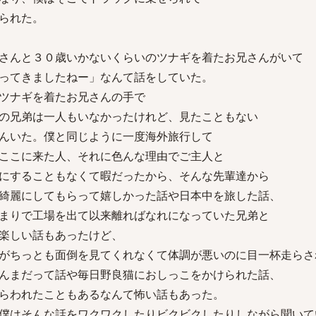
られた。
さんと３０歳いかないくらいのツナギを着たお兄さんがいて
ってきましたねー」なんて話をしていた。
ツナギを着たお兄さんの手で
の兄弟は一人もいなかったけれど、見たこともない
んいた。僕と同じように一度海外旅行して
ここに来た人、それに色んな理由でご主人と
にすることもなくて暇だったから、そんな先輩達から
綺麗にしてもらって嬉しかった話や日本中を旅した話、
まりで工場を出て以来離ればなれになっていた兄弟と
楽しい話もあったけど、
がちっとも面倒を見てくれなくて体調が悪いのに目一杯走らさ
んまだって話や毎日野良猫におしっこをかけられた話、
らわれたこともあるなんて怖い話もあった。
僕はそんな話をワクワクしたりビクビクしたりしながら聞いて