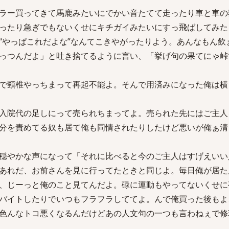
ラー買ってきて馬鹿みたいにでかい音たてて走ったり車と車の
ったり急ぎでもないくせにキチガイみたいにすっ飛ばしてみた
“やっぱこれだよな”なんてこきやがったりよう。あんなもん飲
っつんだよ」と吐き捨てるように言い、「挙げ句の果てにゃ峠
で頸椎やっちまって再起不能よ。そんで用済みになった俺は横
入院代の足しにって売られちまってよ。売られた先にはご主人
分を責めてる奴も居て俺も同情されたりしたけど悪いが俺ぁ清
穏やかな声になって「それに比べると今のご主人はすげえいい
あれだ、お前さんを見に行ってたときと同じよ。毎日俺が居た
、じーっと俺のこと見てんだよ。碌に運動もやってないくせに
バイトしたりでいつもフラフラしててよ。んで俺買った後もよ
色んなトコ悪くなるんだけどあの人文句の一つも言わねぇで修