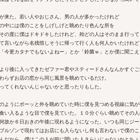
が来た。若い人やおじさん、男の人が多かったけれど
の中には僕のことをしげしげと眺めたり色んな所を
その度に僕はドキドキしたけれど、殆どの人はそのまま行って
て言いながら名残惜しそうに帰って行く人も何人かいたけれど
「今更カタナでもないよねー」とか「鈴菌ｗ」とか僕に聞こえ
より後に入ってきたゼファー君やスティードさんなんかすぐご
わらずお店の窓から同じ風景を眺めているだけ。
ってくれないんじゃないかと思ったりもした。
のようにボーッと外を眺めていた時に僕を見つめる視線に気が
食い入るような目で僕を見ていた。１０分ぐらい眺めてその人
何故か６日おきの午後に現れるようになった。いつも同じジー
ブルゾンで現れてはお店にも入らないし何も言わないで僕のこ
んだから、僕はこの人が前に聞いた人さらいじゃないかとちょ