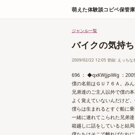
萌えた体験談コピペ保管
ジャンル一覧
バイクの気持ち
2009/02/22 12:05 登録: えっ
696 ： ◆qxKWjjpiWg ：2009/
僕の名前はＧＵ７６Ａ。みん
兄弟達のご主人以外で僕の本
よく覚えていないんだけど、
僕らは生まれるとすぐ船に乗
一緒に連れてこられた兄弟達
箱越しに話をしていると結局
僕たちはそこで離ればなれに