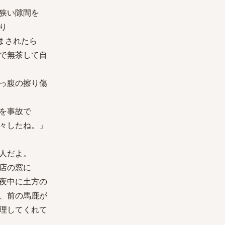
狭い隙間を
り
まされたら
で無茶して自
っ腹の擦り傷
を事故で
々したね。」
人だよ。
店の窓に
夜中に土方の
、前の馬鹿が
理してくれて