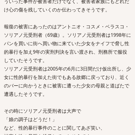
ういった事件が被害者だけでなく、被害者家族にもどれだ
け心の傷を残していくのか伝わってきそうです。
報復の被害にあったのはアントニオ・コスメ・ベラスコ・
ソリアノ元受刑者（69歳）。ソリアノ元受刑者は1998年に
パンを買いに街へ買い物に来ていた少女をナイフで脅し性
的暴行を加え9年の実刑判決を言い渡され、刑務所で服役
していたそうです。
ソリアノ元受刑者は2005年の6月に3日間だけ仮出所し、少
女に性的暴行を加えた街でもある故郷に戻っており、近く
のバーに向かうときに被害に遭った少女の母親と道ばたで
遭遇したそうです。
その時にソリアノ元受刑者は大声で
「娘の調子はどうだ！」
など、性的暴行事件のことに関してあざ笑い、