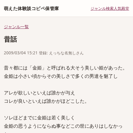
萌えた体験談コピペ保管庫
ジャンル
検索
人気
殿堂
ジャンル一覧
昔話
2009/03/04 15:21 登録: えっちな名無しさん
昔々都には「金姫」と呼ばれる大そう美しい姫があった。
金姫は小さい頃からその美しさで多くの男達を魅了し
アレが欲しいといえば誰かが与え
コレが良いといえば誰かがほどこした。
ソレほどまでに金姫は若く美しく
金姫の思うようにならぬ事などこの世にありはしなかっ