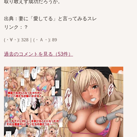
取り敢えず成功だろうか。
出典：妻に「愛してる」と言ってみるスレ
リンク：？
(・∀・): 328 | (・Ａ・): 89
過去のコメントを見る（53件）