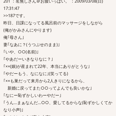
201 ：名無しさん＠お腹いっぱい。 ：2009/03/08(日)
17:31:47
>>187です。
昨日、日課になってる風呂前のマッサージをしながら
(俺がかみさんにやります)
俺｢母さん｣
妻｢なあに？(うつぶせのまま)｣
｢いや、○○(名前)｣
｢やあだーいきなりなに？｣
｢××(娘)が産まれて22年、本当にありがとうな｣
｢やだーもう、なになに｣(笑ってる)
｢××も巣だって来月から2人きりになるから、
新婚に戻ってまた○○ってよんでも良いかな｣
｢なにー恥ずかしいわーやだー｣
｢うん…まぁなんだ…○○、愛してるからな(恥ずかしくてか
なり小声)｣