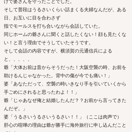
けで婆さんを守ったことでした。
そして普段はうるさいくらい話まくる夫婦なんだが、ある
日、お互いに目を合わさず
指でモールスを打ち合いながら会話していた。
同じホームの爺さんに聞くと話したくない！顔も見たくな
い！と言う理由でそうしていたそうです。
そして会話の内容ですが、横須賀の元通信兵による
と、、、、、
爺「大体お前は昔からそうだった！大阪空襲の時、お前を
助けるんじゃなかった。背中の傷が今でも痛い！」
婆「あなただって、空襲の時いきなり手を引いていくから
手ごめにされると思ったわよ！！」
爺「じゃあなぜ俺と結婚したんだ？？お前から言ってきた
んだぞ。」
婆「うるさいうるさいうるさい！！」（ここは肉声で）
肝心の喧嘩の理由は爺が勝手に海外旅行に申し込んだこと