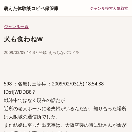
萌えた体験談コピペ保管庫
ジャンル
検索
人気
殿堂
ジャンル一覧
犬も食わねw
2009/03/09 14:37 登録: えっちなバスドラ
598 ：名無し三等兵 ：2009/02/03(火) 18:54:38
ID:rijWDDB8 ?
戦時中ではなく現在の話だが
近所の老人ホームに老夫婦がいるんだが、知り合った場所
は大阪城の通信所でした。
また結婚に至った出来事は、大阪空襲の時に爺さんが命が