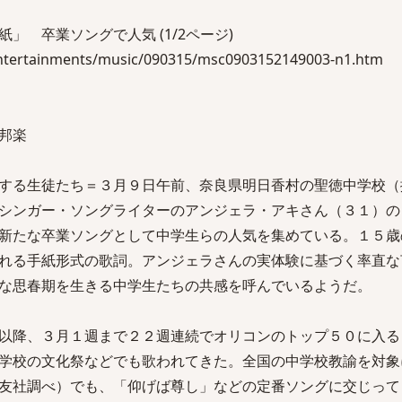
」 卒業ソングで人気 (1/2ページ)
entertainments/music/090315/msc0903152149003-n1.htm
邦楽
する生徒たち＝３月９日午前、奈良県明日香村の聖徳中学校（
シンガー・ソングライターのアンジェラ・アキさん（３１）の
新たな卒業ソングとして中学生らの人気を集めている。１５歳
れる手紙形式の歌詞。アンジェラさんの実体験に基づく率直な
な思春期を生きる中学生たちの共感を呼んでいるようだ。
以降、３月１週まで２２週連続でオリコンのトップ５０に入る
学校の文化祭などでも歌われてきた。全国の中学校教諭を対象
友社調べ）でも、「仰げば尊し」などの定番ソングに交じって