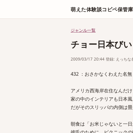
萌えた体験談コピペ保管
ジャンル一覧
チョー日本びい
2009/03/17 20:44 登録: えっ
432 ：おさかなくわえた名無しさん：
アメリカ西海岸在住なんだけ
家の中のインテリアも日本風
だがそのスリッパの内側は畳
朝食は「お米じゃないと一日が
彼氏のために、ピクニックの