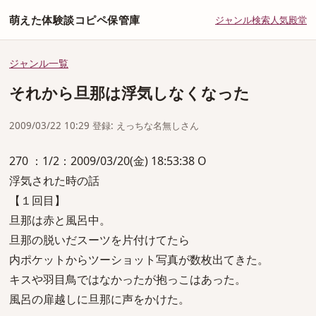
萌えた体験談コピペ保管庫
ジャンル
検索
人気
殿堂
ジャンル一覧
それから旦那は浮気しなくなった
2009/03/22 10:29 登録: えっちな名無しさん
270 ：1/2：2009/03/20(金) 18:53:38 O
浮気された時の話
【１回目】
旦那は赤と風呂中。
旦那の脱いだスーツを片付けてたら
内ポケットからツーショット写真が数枚出てきた。
キスや羽目鳥ではなかったが抱っこはあった。
風呂の扉越しに旦那に声をかけた。