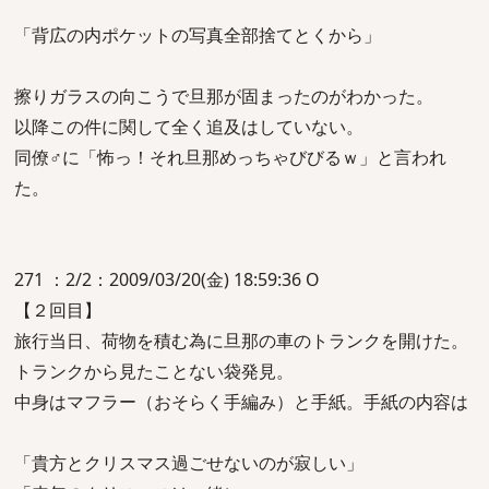
「背広の内ポケットの写真全部捨てとくから」
擦りガラスの向こうで旦那が固まったのがわかった。
以降この件に関して全く追及はしていない。
同僚♂に「怖っ！それ旦那めっちゃびびるｗ」と言われ
た。
271 ：2/2：2009/03/20(金) 18:59:36 O
【２回目】
旅行当日、荷物を積む為に旦那の車のトランクを開けた。
トランクから見たことない袋発見。
中身はマフラー（おそらく手編み）と手紙。手紙の内容は
「貴方とクリスマス過ごせないのが寂しい」