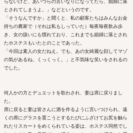
らないけど、あいつらの言いなりになってたら、娼婦に落
とされてしまうよ。」などというのです。
「そうなんですか」と聞くと、私の顧客たちはみんなお金
持ちの農家で（それは私もしっていた）毎夜毎夜飲み歩
き、女の扱いにも慣れており、これまでも娼婦に落とされ
たホステスもいたとのことであった。
「今回は素人の女だねえ。でも、あの女綺麗な顔してマゾ
の気があるね。くっくっく。」と不気味な笑いをされるの
でした。
何人かの方とデュエットを歌わされ、妻は席に戻りまし
た。
席に戻ると妻は皆さんに酒を作るように言いつけられ、遠
くの席にグラスを置こうとするたびにふざけてお尻を触ら
れたりスカートをめくられている姿は、ホステス同然でし