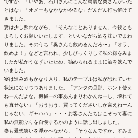
ですが、「いやあ、石川さんにこんな綺麗な奥さんがいた
とはな」「オメーもなかなかやるな」だんだん打ち解けて
きました。
妻は少し照れながら、「そんなことありません、今後とも
よろしくお願いいたします」といいながら酒を注いでまわ
りました。そのうち「奥さんも飲めるんだろ〜」「オラ、
飲めよ！」などと言われ、少しびっくりして私の顔をみま
したが私がうなずいたため、勧められるままに酒を飲んで
いました。
宴は進み酒もかなり入り、私のテーブルは私が恐れていた
状況になりつつありました。「アンタの旦那、ホント使え
ねーんだよな。機械一の事あんまりわかんねーし、壊れて
も直せない」「おうおう、買ってくださいしか言えねーん
じゃない、ギャハハ」・・・お客さんたちはこぞって妻に
私の無能ぶりを自慢するかのように話し出しました。
妻も愛想笑いを浮かべながら、「そうなんですか、すみま