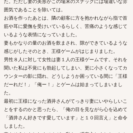
た。ただし妻の美形がこの場末のスナックには場違いな雰
囲気であることを除いては。
お酒を作ったあとは、隣の顧客に方を抱かれながら指で首
筋や耳に愛撫を受けいているらしく、苦痛のような感じて
いるような表情になっていました。
妻もかなりの量のお酒を飲まされ、隙ができているような
感じがしたそのとき、王様ゲームがはじまりました。
男性８人に対して女性は妻１人の王様ゲームです。それを
聞いた私は不覚にも勃起してしまい、更に小さくなってカ
ウンターの影に隠れ、どうしようか困っている間に「王様
だーれだ！」「俺ー！」とゲームは始まってしまいまし
た。
最初に王様になった酒井さんがてっきり妻にいやらしいこ
とをするのかと思ったら、「俺の目を見ながら心を込めて
「酒井さん好きです愛しています」と１０回言え」と命令
しました。