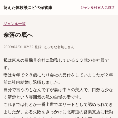
萌えた体験談コピペ保管庫
ジャンル
検索
人気
殿堂
ジャンル一覧
奈落の底へ
2009/04/01 02:22 登録: えっちな名無しさん
私は東京の農機具会社に勤務している３３歳の会社員で
す。
妻は今年で２８歳になり会社の受付をしていましたが２年
前に社内結婚し退職しました。
自分で言うのもなんですが妻は中々の美人で、口数も少な
く清楚という雰囲気の私の自慢の妻です。
これまでは何とか一番出世でエリートとして認められてき
ましたが、ある失敗をきっかけに北海道の営業支店に転勤