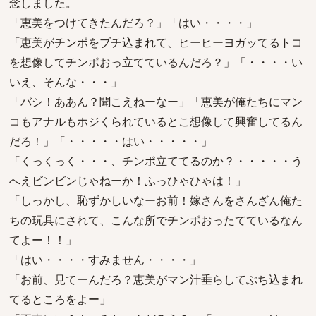
念しました。
「恵美をつけてきたんだろ？」「はい・・・・」
「恵美がチンポをブチ込まれて、ヒーヒーヨガッてるトコ
を想像してチンポおっ立てているんだろ？」「・・・・い
いえ、そんな・・・」
「バシ！ああん？聞こえねーなー」「恵美が俺たちにマン
コもアナルもホジくられているとこ想像して興奮してるん
だろ！」「・・・・・はい・・・・・」
「くっくっく・・・、チンポ立ててるのか？・・・・・う
へえビンビンじゃねーか！ふっひゃひゃは！」
「しっかし、恥ずかしいなーお前！嫁さんをさんざん俺た
ちの玩具にされて、こんな所でチンポおったてているなん
てよー！！」
「はい・・・・すみません・・・・」
「お前、見てーんだろ？恵美がマン汁垂らしてぶち込まれ
てるところをよー」