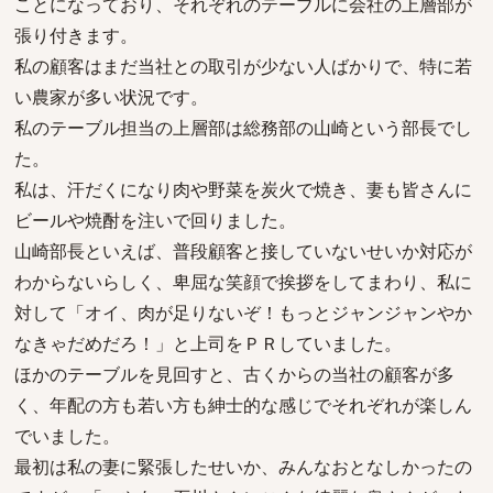
ことになっており、それぞれのテーブルに会社の上層部が
張り付きます。
私の顧客はまだ当社との取引が少ない人ばかりで、特に若
い農家が多い状況です。
私のテーブル担当の上層部は総務部の山崎という部長でし
た。
私は、汗だくになり肉や野菜を炭火で焼き、妻も皆さんに
ビールや焼酎を注いで回りました。
山崎部長といえば、普段顧客と接していないせいか対応が
わからないらしく、卑屈な笑顔で挨拶をしてまわり、私に
対して「オイ、肉が足りないぞ！もっとジャンジャンやか
なきゃだめだろ！」と上司をＰＲしていました。
ほかのテーブルを見回すと、古くからの当社の顧客が多
く、年配の方も若い方も紳士的な感じでそれぞれが楽しん
でいました。
最初は私の妻に緊張したせいか、みんなおとなしかったの