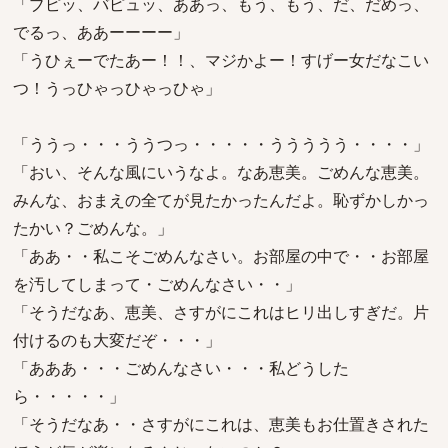
「ブピッ、バピュッ、ああっ、もう、もう、だ、だめっ、
でるっ、ああーーーー」
「うひぇーでたあー！！、マジかよー！すげー女だなこい
つ！うっひゃっひゃっひゃ」
「ううっ・・・ううつっ・・・・・ううううう・・・・」
「おい、そんな風にいうなよ。なあ恵美。ごめんな恵美。
みんな、おまえの全てが見たかったんだよ。恥ずかしかっ
たかい？ごめんな。」
「ああ・・私こそごめんなさい。お部屋の中で・・お部屋
を汚してしまって・ごめんなさい・・」
「そうだなあ、恵美、さすがにこれはヒリ出しすぎだ。片
付けるのも大変だぞ・・・」
「あああ・・・ごめんなさい・・・私どうした
ら・・・・・」
「そうだなあ・・さすがにこれは、恵美もお仕置きされた