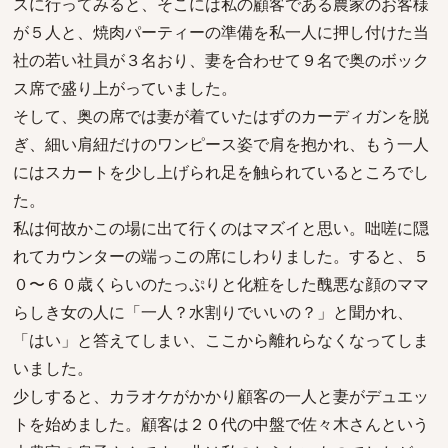
スに行ってみると、そこには私の顧客である農家のお客様
が５人と、焼肉パーティーの準備を私一人に押し付けた当
社の若い社員が３名おり、妻を合わせて９名で奥のボック
ス席で盛り上がっていました。
そして、奥の席では妻が着ていたはずのカーディガンを脱
ぎ、細い肩紐だけのワンピース姿で肩を抱かれ、もう一人
にはスカートを少し上げられ足を触られているところでし
た。
私は何故かこの場に出て行くのはマズイと思い。咄嗟に隠
れてカウンターの端っこの席にしわりました。すると、５
０〜６０歳くらいのたっぷりと化粧をした醜悪な顔のママ
らしき女の人に「一人？水割りでいいの？」と聞かれ、
「はい」と答えてしまい、ここから離れらなくなってしま
いました。
少しすると、カラオケがかかり顧客の一人と妻がデュエッ
トを始めました。顧客は２０代の中盤で佐々木さんという