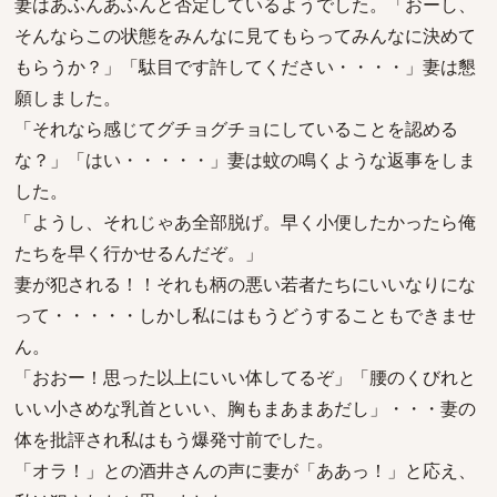
妻はあふんあふんと否定しているようでした。「おーし、
そんならこの状態をみんなに見てもらってみんなに決めて
もらうか？」「駄目です許してください・・・・」妻は懇
願しました。
「それなら感じてグチョグチョにしていることを認める
な？」「はい・・・・・」妻は蚊の鳴くような返事をしま
した。
「ようし、それじゃあ全部脱げ。早く小便したかったら俺
たちを早く行かせるんだぞ。」
妻が犯される！！それも柄の悪い若者たちにいいなりにな
って・・・・・しかし私にはもうどうすることもできませ
ん。
「おおー！思った以上にいい体してるぞ」「腰のくびれと
いい小さめな乳首といい、胸もまあまあだし」・・・妻の
体を批評され私はもう爆発寸前でした。
「オラ！」との酒井さんの声に妻が「ああっ！」と応え、