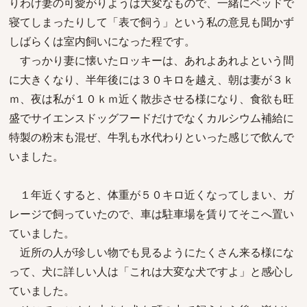
りわけ妻の可愛がりようは大変なもので、一緒にベッドで
寝てしまったりして「表で飼う」という私の意見も聞かず
しばらくは室内飼いになった程です。
すっかり妻に懐いたロッキーは、あれよあれよという間
に大きくなり、半年後には３０キロを越え、朝は妻が３ｋ
ｍ、夜は私が１０ｋｍ近く散歩させる様になり、食欲も旺
盛でサイエンスドッグフードだけでなくカルシウム補給に
特製の粉末も混ぜ、牛乳も水代わりといった感じで飲んで
いました。
１年近くすると、体重が５０キロ近くなってしまい、ガ
レージで飼っていたので、車は駐車場を賃りてそこへ置い
ていました。
近所の人が珍しい物でも見るようにたくさん来る様にな
って、犬に詳しい人は「これは大変な犬ですよ」と感心し
ていました。