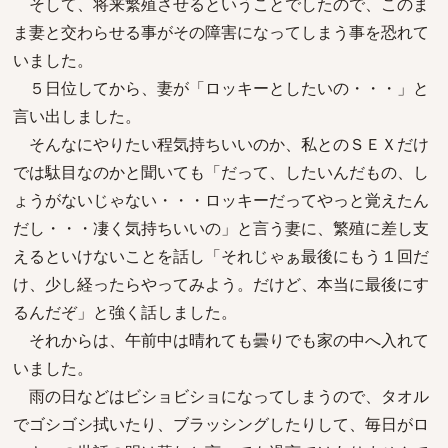
そして、将来繁殖させるということでしたので、このま
ま妻と交わらせる事がその障害になってしまう事を恐れて
いました。
５日位してから、妻が「ロッキーとしたいの・・・」と
言い出しました。
そんなにやりたい程気持ちいいのか、私とのＳＥＸだけ
では駄目なのかと聞いても「だって、したいんだもの、し
ょうがないじゃない・・・ロッキーだってやっと覚えたん
だし・・・凄く気持ちいいの」と言う妻に、繁殖に差し支
えるといけないことを話し「それじゃぁ最後にもう１回だ
け、少し経ったらやってみよう。だけど、本当に最後にす
るんだぞ」と強く話しました。
それからは、午前中は晴れても曇りでも家の中へ入れて
いました。
雨の日などはビショビショになってしまうので、タオル
でゴシゴシ拭いたり、ブラッシングしたりして、毎日がロ