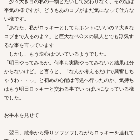
少々大き目の私の一物とたいして変わりなく、その辺は
平気の様ですが、どうもあのコブがまだ気になって仕方な
い様です。
「あなた、私がロッキーとしてもホントにいいの？大きな
コブまで入るのよ？」と巨大なペ○スの黒人とでも浮気す
るな事を言っています
しかし、もう決心はついているようでした。
「明日やってみるか。何事も実際やってみないと結果は分
からないけど」と言うと、「なんか考えるだけで興奮しち
ゃうわ・・っ」と初めの心配は何処へ行ったのか、気持ち
はもう明日ロッキーと交わる事でいっぱいになっている様
でした。
お手本を見せて
翌日、散歩から帰りソワソワしながらロッキーを連れて