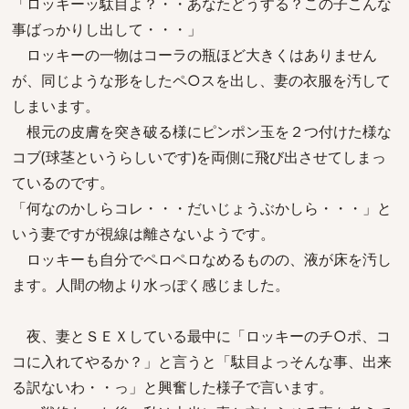
「ロッキーッ駄目よ？・・あなたどうする？この子こんな
事ばっかりし出して・・・」
ロッキーの一物はコーラの瓶ほど大きくはありません
が、同じような形をしたペ○スを出し、妻の衣服を汚して
しまいます。
根元の皮膚を突き破る様にピンポン玉を２つ付けた様な
コブ(球茎というらしいです)を両側に飛び出させてしまっ
ているのです。
「何なのかしらコレ・・・だいじょうぶかしら・・・」と
いう妻ですが視線は離さないようです。
ロッキーも自分でペロペロなめるものの、液が床を汚し
ます。人間の物より水っぽく感じました。
夜、妻とＳＥＸしている最中に「ロッキーのチ○ポ、コ
コに入れてやるか？」と言うと「駄目よっそんな事、出来
る訳ないわ・・っ」と興奮した様子で言います。