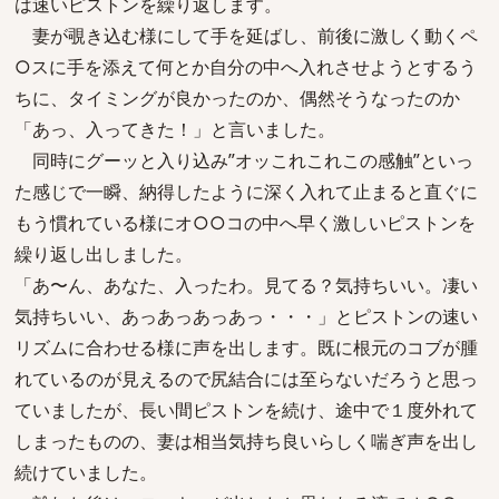
は速いピストンを繰り返します。
妻が覗き込む様にして手を延ばし、前後に激しく動くペ
○スに手を添えて何とか自分の中へ入れさせようとするう
ちに、タイミングが良かったのか、偶然そうなったのか
「あっ、入ってきた！」と言いました。
同時にグーッと入り込み”オッこれこれこの感触”といっ
た感じで一瞬、納得したように深く入れて止まると直ぐに
もう慣れている様にオ○○コの中へ早く激しいピストンを
繰り返し出しました。
「あ〜ん、あなた、入ったわ。見てる？気持ちいい。凄い
気持ちいい、あっあっあっあっ・・・」とピストンの速い
リズムに合わせる様に声を出します。既に根元のコブが腫
れているのが見えるので尻結合には至らないだろうと思っ
ていましたが、長い間ピストンを続け、途中で１度外れて
しまったものの、妻は相当気持ち良いらしく喘ぎ声を出し
続けていました。