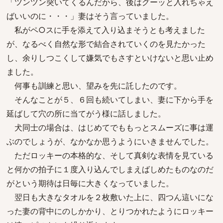
「ツンツン突いてくるんだから、後はグーッと入れちゃえ
ばいいのに・・・」妻はそう言っていました。
私がペ○スに手を添えて入り込まそうとも考えました
が、なるべく自然な形で結合されていくのを見たかった
し、余りしつこくして嫌気でもさすといけないと思い止め
ました。
何事も訓練と思い、望みを先に託したのです。
そんなことが５、６回も続いてしまい、妻に下から手を
延ばして穴の所に当てがう様に話しました。
犬同士の場合は、はじめてでももっとスムーズに事は運
ぶのでしょうが、なかなか思うようにいきませんでした。
ただロッキーの本格的な、そして真剣な表情を見ている
と何かの拍子に１度入り込んでしまえばしめたものなのだ
がという期待は日毎に大きくなっていました。
翌日も大きなタオルを２枚敷いた上に、四つん這いにな
った妻の背中にのしかかり、とりつかれたようにロッキー