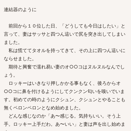
連結器のように
前回から１０位した日、「どうしても今日はしたい」と
言って、妻はサッサと四つん這いで尻を突き出してしまい
ました。
私は慌ててタオルを持ってきて、その上に四つん這いに
ならせました。
期待と興奮で濡れ易い妻のオ○○コはヌルヌルなんでし
ょう。
ロッキーはいきなり押しかかる事もなく、後ろからオ
○○コに鼻を付けるようにしてクンクン匂いを嗅いでいま
す。初めての時のようにクシュン、クシュンとやることも
無くペロンペロンとなめ始めました。
どんな感じなのか「あ〜感じる。気持ちいい。そう上
手。ロッキー上手だわ。あ〜いい」と妻は声を出し始めま