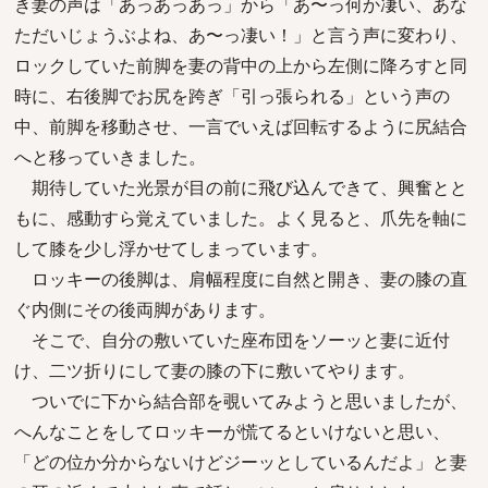
き妻の声は「あっあっあっ」から「あ〜っ何か凄い、あな
ただいじょうぶよね、あ〜っ凄い！」と言う声に変わり、
ロックしていた前脚を妻の背中の上から左側に降ろすと同
時に、右後脚でお尻を跨ぎ「引っ張られる」という声の
中、前脚を移動させ、一言でいえば回転するように尻結合
へと移っていきました。
期待していた光景が目の前に飛び込んできて、興奮とと
もに、感動すら覚えていました。よく見ると、爪先を軸に
して膝を少し浮かせてしまっています。
ロッキーの後脚は、肩幅程度に自然と開き、妻の膝の直
ぐ内側にその後両脚があります。
そこで、自分の敷いていた座布団をソーッと妻に近付
け、二ツ折りにして妻の膝の下に敷いてやります。
ついでに下から結合部を覗いてみようと思いましたが、
へんなことをしてロッキーが慌てるといけないと思い、
「どの位か分からないけどジーッとしているんだよ」と妻