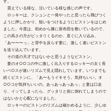
す。
震えている様な、泣いている様な感じの声です。
ロッキーは、クシュンと一発やったと思ったら飛びつく
ように押しかかり、狙いをつけるようにピストンをはじめ
ました。今度は、初めから膝に座布団を敷いているので、
この高さの方がピッタリくるのか、直ぐに入り込み、
「あ〜〜〜っ」と背中を反らす妻に、激しく速いピストン
を送り込んでいます。
その道の天才ではないかと思うようなピストン。
妻のオ○○コの中に激しく出入りするロッキーの太く長
いペ○スが速いリズムで見え隠れしています。いつまでも
続くピストンに、「あ〜もうイキそう。気持ちいい。オ
○○コが気持ちいいの。あっあっあっあっ」と妻は口走
り、イッてしまったら、グッタリと前に倒れてしまうので
はないかと心配になりました。
ロッキーのピストンのリズムは確かめるように、少しゆ