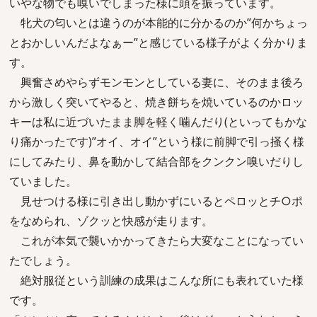
いやな物でも嗅いでしまった様に頭を振っています。
牝犬の匂いとは違うのが本能的に分かるのか”何かちょっ
とおかしいんだよなぁー”と感じている様子がよく分かりま
す。
興奮さめやらずモンモンとしている妻に、そのまま後ろ
から激しく突いてやると、焼き餅ちを焼いているのかロッ
キーは私に近づいたまま脚を軽く噛んだり(といってもかな
り痛かったです)”オイ、オイ”という様に前脚で引っ掻く様
にしてみたり、鼻を動かして結合部をクンクン嗅いだりし
ていました。
見せつける様に引き出し動かずにいるとペロッとチ○ポ
をなめられ、ゾクッと快感が走ります。
これが本気で襲いかかってきたら大変なことになってい
たでしょう。
絶対服従という訓練の成果はこんな所にも表れていた様
です。