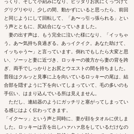
っくり、そして小刻みになり、ピッタリお尻にくっつけて
グリグリやり、少しの間、動かずにいると思ったら、前回
と同じようにして回転して、「あ〜っ引っ張られる」とい
う声とともに、尻結合になっていきました。
妻の出す声は、もう完全に泣いた様になり、「イッちゃ
う。あ〜気持ち良過ぎる。あっイクイク。あなた助けて、
イッちゃう〜」と言っています。倒れでもしたら大変と思
い、ソーッと妻に近づき、ロッキーの後方から妻の背を跨
ぎ、両手でしっかりとお尻とウエストの間を持ちました。
普段はクルッと見事に上を向いているロッキーの尾は、結
合部を隠すように下を向いてしまっていて、毛の多いのも
手伝い、はまり込んでいる所は見えません。
ただし、連結器のようにガッチリと塞がってしまってい
る感じはよく伝わってきます。
「イク〜ッ」という声と同時に、妻が顔をタオルに伏しま
した。ロッキーは舌を出しハァハァ息をしているだけなの