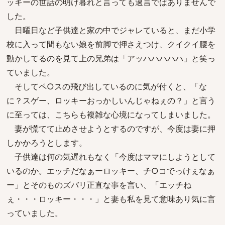
ッキーの世話の明け暮れと言っても過言ではありませんで
した。
日曜日など子供達と家の中でジャレていると、まだ小学
校に入って間もない娘を前脚で押さえつけ、クイクイ腰を
動かしてるのを見て上の兄弟は「アッハハハハハ」と笑っ
ていました。
そしてペ○スの飛び出しているのに気が付くと、「な
に？スゲー、ロッキーおっかしいんじゃねぇの？」と言う
に至っては、こちらも複雑な心境になってしまいました。
妻が慌てて止めさせようとするのですが、今度は妻に押
しかかろうとします。
子供達は何の気遅れもなく「今度はママにしようとして
いるのか。エッチだなぁーロッキー、チ○コでっけぇなぁ
ー」とそのものズバリ正直な事を言い、「エッチね
ぇ・・・ロッキー・・・」と妻も私を見て意味あり気に言
っていました。