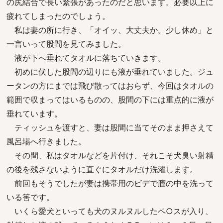
の尻結合で長い緊張があったのだと思います。必要以上に
疲れてしまったのでしょう。
私は妻の所に行き、「オイッ、大丈夫か。少し休め」と
一言いって股間を見てみました。
液が下へ垂れてタオルに落ちていきます。
初めに伏した股間の辺りにも液が垂れていました。ジュ
ータンの方にまでは飛び散ってはおらず、今回はタオルの
範囲で収まってはいるものの、股間の下には重点的に液が
垂れています。
ティッシュを渡すと、妻は股間に当てそのまま押さえて
風呂場へ行きました。
その間、私はタオルなどを片付け、それこそ犬臭い射精
の後を残さないように直ぐにタオルだけ洗濯します。
前回もそうでしたが妻は携帯用のビデで膣の中を洗って
いる筈です。
いくら愛犬といっても犬のヌルヌルしたペ○スが入り、