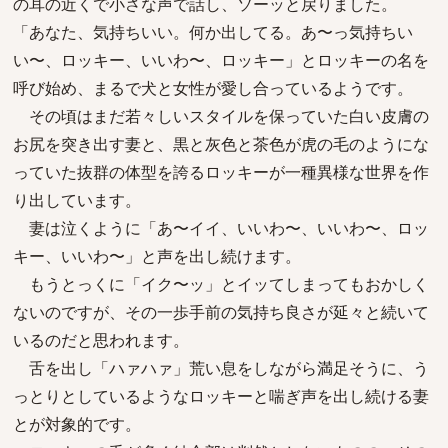
の耳の近くで小さな声で話し、ソーッと戻りました。
「あなた、気持ちいい。何か出してる。あ〜っ気持ちい
い〜、ロッキー、いいわ〜、ロッキー」とロッキーの名を
呼び始め、まるで犬と女性が愛し合っているようです。
その頃はまだ若々しいスタイルを保っていた白い皮膚の
お尻を突き出す妻と、黒と灰色と茶色が虎の毛のようにな
っていた抜群の体型を誇るロッキーが一種異様な世界を作
り出しています。
妻は泣くように「あ〜イイ、いいわ〜、いいわ〜、ロッ
キー、いいわ〜」と声を出し続けます。
もうとっくに「イク〜ッ」とイッてしまってもおかしく
ないのですが、その一歩手前の気持ち良さが延々と続いて
いるのだと思われます。
舌を出し「ハァハァ」荒い息をしながら満足そうに、う
っとりとしているようなロッキーと喘ぎ声を出し続ける妻
とが対象的です。