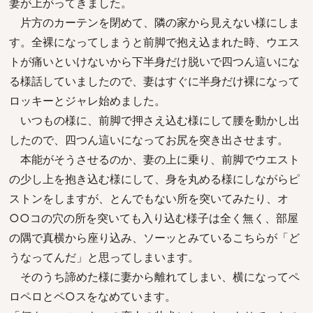
妻が上がってきました。
片方のカーテンを閉めて、隣の家から見えない様にしま
す。全裸になってしまうと前脚で抱え込まれた時、ウエス
トが痛いといけないから下半身だけ脱いで四つん這いにな
る様話していましたので、妻はすぐに半身だけ裸になって
ロッキーとジャレ始めました。
いつもの様に、前脚で押さえ込む様にして腰を動かし出
したので、四つん這いになってお尻を突き出させます。
本能がそうさせるのか、妻の上に乗り、前脚でウエスト
の少し上を抱き込む様にして、身を丸める様にしながらピ
ストンをしますが、とんでもない所を突いてみたり、オ
○○コの穴の所を突いても入り込む様子は全く無く、部屋
の隅で真横から座り込み、ソーッとみているこちらが「ど
うなってんだ」と思ってしまいます。
そのうち諦めた様に妻から離れてしまい、横になってペ
ロペロとペ○スをなめています。