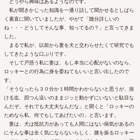
どうやら興味はあるようなのです。
私が聞きかじった知識を一通り話して聞かせるとしばら
く素直に聞いていましたが、やがて「随分詳しいの
ね・・・どうしてそんな事、知ってるの？」と言ってきま
した。
まるで私が、以前から妻を犬と交わらせたくて研究でも
してきたような口ぶりです。
そして戸惑う私に妻は、もし本当に心配がないのなら、
ロッキーとの行為に身を委ねてもいいと言い出したので
す。
「そうなったら３０分か１時間かわからないと思うが、抜
ける迄、四つん這いのままジッと動かずにいないと駄目な
んだぞ。それでも大丈夫なんだな」と聞くと「ロッキーの
ためなら私、何でもしてあげたいの」と言います。
妻は、犬は抵抗力があっても人間にはない病気があるの
にそんな事は全く気にならないらしく、腰を振るロッキー