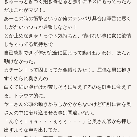
ぎゅーっときつく抱き寄せると強引にキスにもってったん
だよこれがマジ！。
あーこの時の衝撃というか俺のテンパリ具合は筆舌に尽く
しがたいっつぅか通報しなきゃ！
とか止めなきゃ！っつぅ気持ちと、情けない事に変に欲情
しちゃってる気持ちで
自己統制できず体が完全に固まって動けねぇわけ。ほんと
動けなかった。
カチーン！って固まってた金縛りみたく。屈強な男に抱き
すくめられ奥さんの
白くて細い腕だけが苦しそうに見えてるのを鮮明に覚えて
る。トラウマ的に。
ヤーさんの頭の動きからしか分からないけど強引に舌を奥
さんの中に潜り込ませる事は間違いない。
「んぐぅ！ぅぅ・・・ぇぅぅ・・・」と奥さん喉から押し
出すような声を出してた。