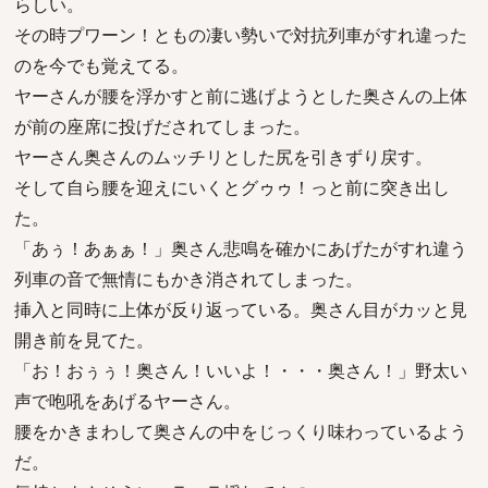
らしい。
その時プワーン！ともの凄い勢いで対抗列車がすれ違った
のを今でも覚えてる。
ヤーさんが腰を浮かすと前に逃げようとした奥さんの上体
が前の座席に投げだされてしまった。
ヤーさん奥さんのムッチリとした尻を引きずり戻す。
そして自ら腰を迎えにいくとグゥゥ！っと前に突き出し
た。
「あぅ！あぁぁ！」奥さん悲鳴を確かにあげたがすれ違う
列車の音で無情にもかき消されてしまった。
挿入と同時に上体が反り返っている。奥さん目がカッと見
開き前を見てた。
「お！おぅぅ！奥さん！いいよ！・・・奥さん！」野太い
声で咆吼をあげるヤーさん。
腰をかきまわして奥さんの中をじっくり味わっているよう
だ。