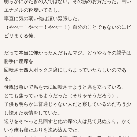
明らかにかたぎの人ではない。その筋のお方だった。白い
エナメルの靴履いてるし。
率直に気の弱い俺は凄い緊張した。
（やべー！やべー！やべー！）自分のことでもないのにビ
ビリまくる俺。
だって本当に怖かったんだもんマジ。どうやらその親子は
勝手に座席を
回転させ四人ボックス席にしちまっていたらしいのであ
る。
母親は急いで席を元に回転させようと席を立っている。
とても焦っているようだった（そりゃそうだろう）。
子供も明らかに普通じゃない人だと察しているのだろう少
し怯えた表情をしていた。
辺りをそ〜っと見回すと他の席の人は見て見ぬふり。かく
いう俺も寝たふりを決め込んでた。