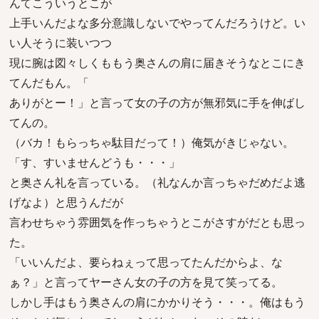
んてこういうとこが
上手いんだよな多分意識しないでやってんだろうけど。い
い人そうに装いつつ
現に腕は図々しくももう奥さんの肩に届きそうなとこにき
てんだもん。「
ありがとー！」と言って女の子の方が無邪気に手を伸ばし
てんの。
（バカ！もらっちゃ駄目だって！）俺気がきじゃない。
「す、すいませんどうも・・・」
と奥さん礼を言っている。（礼なんか言っちゃだめだよ逃
げなよ）と思うんだが
言わせちゃう雰囲気を作っちゃうとこがさすがだとも思っ
た。
「いいんだよ、要らねぇって思ってたんだからよ、な
ぁ？」と言ってヤーさん女の子の方を見て笑ってる。
しかし手はもう奥さんの肩にかかりそう・・・。俺はもう