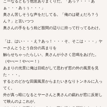
こーなるともう他意ありまくりだ。「あっ？・・・あ
ぁ・・・あぅぅ・・・」
奥さん苦しそうな声をだしてる。「俺のは硬ぇだろ？う
ん？」と言いつつ
奥さんの手をもう殆ど股間の辺りに持って行ってるわけ。
「は、はい・・・え？あっ！・・・そ、そこは・・・」ヤ
ーさんとうとう自分の高まりを
触らせちゃったらしい、奥さんが小さく悲鳴をあげた。
（やべー！やべー！）
あまりの光景に俺は目眩がして思わず窓の外の風景を見
た・・・。
するとのどかな田園風景からまたいきなりトンネルに入っ
てく。
外が真っ暗になるとヤーさんと奥さんの戯れが窓に反射し
て映んのよこれが。