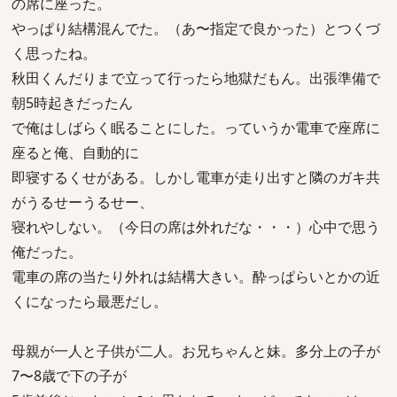
の席に座った。
やっぱり結構混んでた。（あ〜指定で良かった）とつくづ
く思ったね。
秋田くんだりまで立って行ったら地獄だもん。出張準備で
朝5時起きだったん
で俺はしばらく眠ることにした。っていうか電車で座席に
座ると俺、自動的に
即寝するくせがある。しかし電車が走り出すと隣のガキ共
がうるせーうるせー、
寝れやしない。（今日の席は外れだな・・・）心中で思う
俺だった。
電車の席の当たり外れは結構大きい。酔っぱらいとかの近
くになったら最悪だし。
母親が一人と子供が二人。お兄ちゃんと妹。多分上の子が
7〜8歳で下の子が