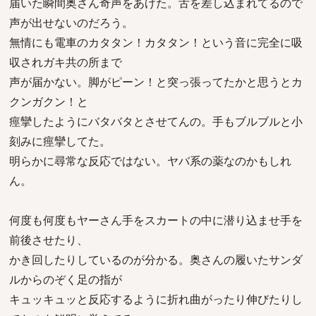
届いた瞬間奥さん奇声をあげた。舌を差し込まれてるので
声が出せないのだろう。
無情にも電車のカタタン！カタタン！という音に完全に吸
収されガキ共の所まで
声が届かない。脚がピーン！と突っ張ってたかと思うとカ
クンガクン！と
痙攣したようにバタバタとさせてんの。手もブルブルと小
刻みに痙攣してた。
明らかに尋常な反応ではない。ヤバ系の薬なのかもしれ
ん。
何度も何度もヤーさん手をスカートの中に潜り込ませ手を
前後させたり、
かき回したりしているのが分かる。奥さんの履いたサンダ
ルからのぞく足の指が
キュッキュッと反応するように折れ曲がったり伸びたりし