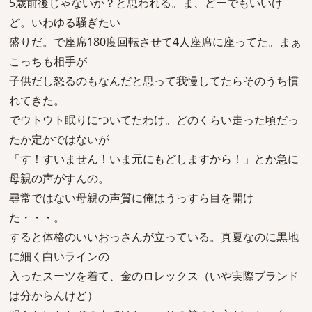
5歳前後じゃないか？と思われる。ま、どーでもいいけ
ど。いわゆる騒ぎたい
盛りだ。で座席180度回転させて4人座席に座ってた。まぁ
こっちも相手が
子供だし怒るのもなんだと思って我慢してたらそのうち慣
れてきた。
でウトウト眠りについてたわけ。どのくらい走った頃だっ
たか定かではないが
「す！すいません！いま元にもどしますから！」とか急に
母親の声がすんの。
尋常ではない母親の声質に俺はうっすら目を開け
た・・・。
すると体格のいいおっさんが立っている。真夏なのに黒地
に細く白いラインの
入ったスーツを着て、金のロレックス（いや実際ブランド
は分からんけど）