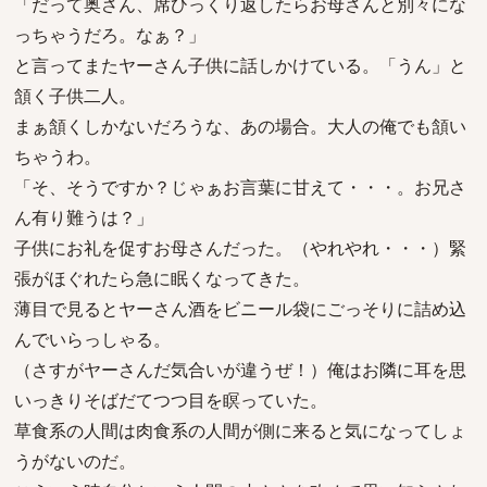
「だって奥さん、席ひっくり返したらお母さんと別々にな
っちゃうだろ。なぁ？」
と言ってまたヤーさん子供に話しかけている。「うん」と
頷く子供二人。
まぁ頷くしかないだろうな、あの場合。大人の俺でも頷い
ちゃうわ。
「そ、そうですか？じゃぁお言葉に甘えて・・・。お兄さ
ん有り難うは？」
子供にお礼を促すお母さんだった。（やれやれ・・・）緊
張がほぐれたら急に眠くなってきた。
薄目で見るとヤーさん酒をビニール袋にごっそりに詰め込
んでいらっしゃる。
（さすがヤーさんだ気合いが違うぜ！）俺はお隣に耳を思
いっきりそばだてつつ目を瞑っていた。
草食系の人間は肉食系の人間が側に来ると気になってしょ
うがないのだ。