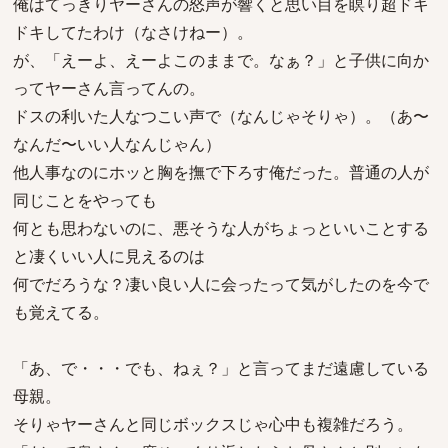
俺はてっきりヤーさんの怒声が響くと思い目を瞑り超ドキ
ドキしてたわけ（なさけねー）。
が、「えーよ、えーよこのままで。なぁ？」と子供に向か
ってヤーさん言ってんの。
ドスの利いた人なつこい声で（なんじゃそりゃ）。（あ〜
なんだ〜いい人なんじゃん）
他人事なのにホッと胸を撫で下ろす俺だった。普通の人が
同じことをやっても
何とも思わないのに、悪そうな人がちょっといいことする
と凄くいい人に見えるのは
何でだろうな？凄い良い人に会ったって気がしたのを今で
も覚えてる。
「あ、で・・・でも、ねぇ？」と言ってまだ遠慮している
母親。
そりゃヤーさんと同じボックスじゃ心中も複雑だろう。