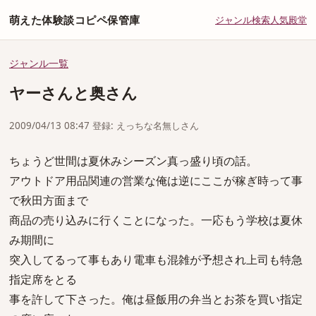
萌えた体験談コピペ保管庫
ジャンル
検索
人気
殿堂
ジャンル一覧
ヤーさんと奥さん
2009/04/13 08:47 登録: えっちな名無しさん
ちょうど世間は夏休みシーズン真っ盛り頃の話。
アウトドア用品関連の営業な俺は逆にここが稼ぎ時って事
で秋田方面まで
商品の売り込みに行くことになった。一応もう学校は夏休
み期間に
突入してるって事もあり電車も混雑が予想され上司も特急
指定席をとる
事を許して下さった。俺は昼飯用の弁当とお茶を買い指定