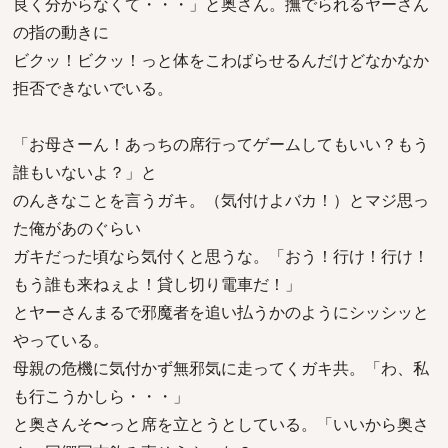
良く分からなくて・・・」と奥さん。撫でられるヤーさん
の指の動きに
ビクッ！ビクッ！っと体をこわばらせるんだけどなかなか
拒否できないでいる。
「お母さーん！あっちの席行ってゲームしてもいい？もう
誰もいないよ？」と
のんきなことを言うガキ。（気付けよバカ！）とマジ思っ
た俺があのぐらい
ガキだった頃なら気付くと思うな。「おう！行け！行け！
もう誰も来ねぇよ！貸し切り電車だ！」
とヤーさんまるで邪魔者を追い払うかのようにシッシッと
やっている。
母親の危機に気付かず無邪気に走ってくガキ共。「わ、私
も行こうかしら・・・」
と奥さんそ〜っと席を立とうとしている。「いいから奥さ