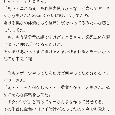
ぜん・・・」と奥さん。
「あ〜テニスねぇ、あれ体力使うからな」と言ってヤーさ
んもう奥さんと20cmぐらいに顔近づけてんの。
避ける奥さの体勢はもう座席に寝そべってるみたいな感じ
になってた。
「も、もう随分昔の話ですけど」と奥さん。必死に体を避
けようと仰け反ってるんだけど、
あんまりあからさまに避けるとまた凄まれると思ったから
なのか中途半端。
「俺もスポーツやってたんだけど何やってたか分かる？」
とヤーさん。
「え・・・っと何かしら・・・柔道とか？」と奥さん。確
かにそんな体格をしてた。
「ボクシング」と言ってヤーさん拳を作って見せてる。
その手首に金色のゴツイ時計が光ってたのを今でも覚えて