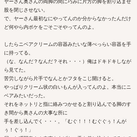
ヤーさん奥さんの両脚の間に巧みに片方の脚を割り込ませ
股を閉じさせない。
で、ヤーさん最初なにやってんのか分からなかったんだけ
ど何やら内ポケをごそごそやってんのよ。
したらニベアクリームの容器みたいな薄べっらい容器を手
に持ってる。
（な、なんだ？なんだ？それ・・・）俺はドキドキしなが
ら見てた。
苦労しながら片手でなんとかフタをこじ開けると。
やっぱりクリーム状の白いもんが入ってんのよ。本当にニ
ベアみたいだった。
それをネットリと指に絡みつかせると割り込んでる脚のす
き間から奥さんの大事な所に
手を差し込んでく・・・。「むぐ！！！むぐぐぅ！んが
ぅ！ぐぅ！」