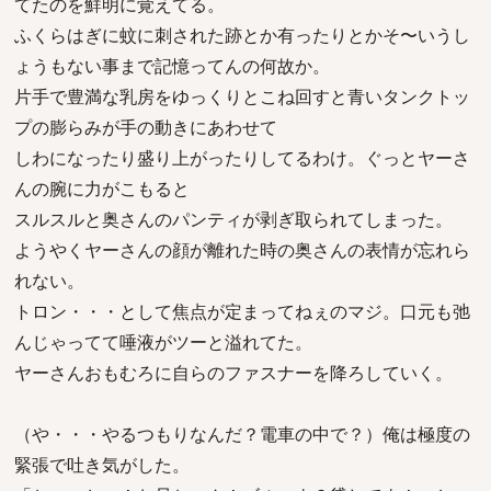
てたのを鮮明に覚えてる。
ふくらはぎに蚊に刺された跡とか有ったりとかそ〜いうし
ょうもない事まで記憶ってんの何故か。
片手で豊満な乳房をゆっくりとこね回すと青いタンクトッ
プの膨らみが手の動きにあわせて
しわになったり盛り上がったりしてるわけ。ぐっとヤーさ
んの腕に力がこもると
スルスルと奥さんのパンティが剥ぎ取られてしまった。
ようやくヤーさんの顔が離れた時の奥さんの表情が忘れら
れない。
トロン・・・として焦点が定まってねぇのマジ。口元も弛
んじゃってて唾液がツーと溢れてた。
ヤーさんおもむろに自らのファスナーを降ろしていく。
（や・・・やるつもりなんだ？電車の中で？）俺は極度の
緊張で吐き気がした。