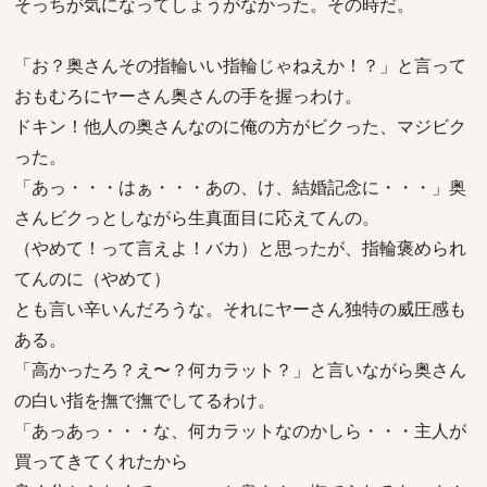
そっちが気になってしょうがなかった。その時だ。
「お？奥さんその指輪いい指輪じゃねえか！？」と言って
おもむろにヤーさん奥さんの手を握っわけ。
ドキン！他人の奥さんなのに俺の方がビクった、マジビク
った。
「あっ・・・はぁ・・・あの、け、結婚記念に・・・」奥
さんビクっとしながら生真面目に応えてんの。
（やめて！って言えよ！バカ）と思ったが、指輪褒められ
てんのに（やめて）
とも言い辛いんだろうな。それにヤーさん独特の威圧感も
ある。
「高かったろ？え〜？何カラット？」と言いながら奥さん
の白い指を撫で撫でしてるわけ。
「あっあっ・・・な、何カラットなのかしら・・・主人が
買ってきてくれたから