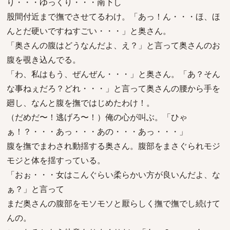
り・・・ゆっくり・・・南下し
股間付近まで撫でさせてるわけ。「あっ！ん・・・ほ、ほ
んとだ硬いですねすごい・・・」と奥さん。
「奥さんの腹はどうなんだよ、え？」と言って奥さんのお
腹を覗き込んでる。
「わ、私はもう、ぜんぜん・・・」と奥さん。「あ？そん
な事ねぇだろ？どれ・・・」と言って奥さんの腰から手を
廻し、なんと腹を撫ではじめたわけ！。
（だめだ〜！逃げろ〜！）俺の心が叫ぶ。「ひゃ
ぁ！？・・・あっ・・・あの・・・あっ・・・」
腹を撫でまわされ動揺する奥さん。腹部をまさぐられモジ
モジと体を揺すっている。
「おぉ・・・女はこんぐらい柔らかい方が良いんだよ、な
ぁ？」と言って
まだ奥さんの腹部をモソモソと厭らしく撫で撫でし続けて
んの。