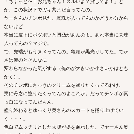
「ちょっと〜！お兄ちゃん！ズルいよ？貸してよ！」と
か、この状況下でガキ共まだ言ってんの。
ヤーさんのチンポ見た。真珠が入ってんのかどうか分から
ないけど
本当に皮下にポツポツと凹凸があんのよ。あれ本当に真珠
入ってんの？マジで。
で、先端がもうヌメってんの。亀頭が黒光りしてた。でか
さは俺のとそんなに
変わらなかった気がする（俺のが大きいか小さいかはとも
かく）。
そのチンポにさっきのクリームを塗りたくってるわけ。
実に丹念に塗りたくってんのよこれが。だってチンポが真
っ白になってんだもん。
塗り終わるとゆっくり奥さんのスカートを捲り上げてい
く・・・。
色白でムッチリとした太腿が姿を顕わした。でヤーさん奥