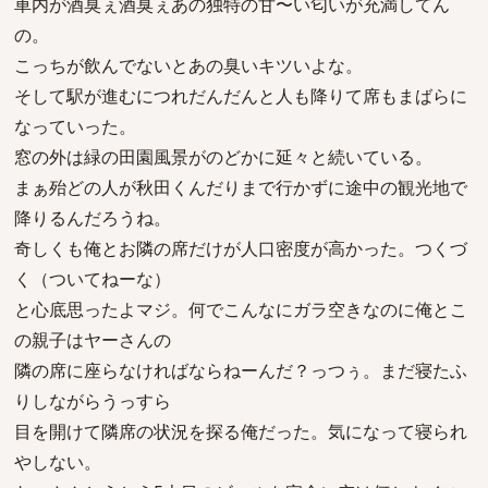
車内が酒臭ぇ酒臭ぇあの独特の甘〜い匂いが充満してん
の。
こっちが飲んでないとあの臭いキツいよな。
そして駅が進むにつれだんだんと人も降りて席もまばらに
なっていった。
窓の外は緑の田園風景がのどかに延々と続いている。
まぁ殆どの人が秋田くんだりまで行かずに途中の観光地で
降りるんだろうね。
奇しくも俺とお隣の席だけが人口密度が高かった。つくづ
く（ついてねーな）
と心底思ったよマジ。何でこんなにガラ空きなのに俺とこ
の親子はヤーさんの
隣の席に座らなければならねーんだ？っつぅ。まだ寝たふ
りしながらうっすら
目を開けて隣席の状況を探る俺だった。気になって寝られ
やしない。