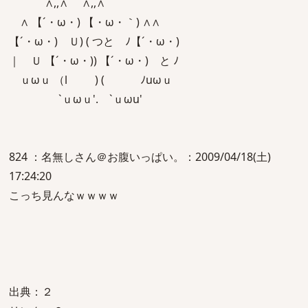
∧,,∧ ∧,,∧
∧ 【´・ω・) 【・ω・｀) ∧∧
【´・ω・) Ｕ) ( つと ﾉ【´・ω・)
｜ Ｕ 【´・ω・)) 【´・ω・) と ﾉ
ｕωｕ （l ) ( ﾉuωｕ
`ｕωｕ'. `ｕωu'
824 ：名無しさん＠お腹いっぱい。：2009/04/18(土)
17:24:20
こっち見んなｗｗｗｗ
出典：２