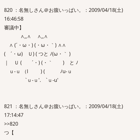
820 ：名無しさん＠お腹いっぱい。：2009/04/18(土)
16:46:58
審議中】
∧,,∧ ∧,,∧
∧ (´・ω・) (・ω・｀) ∧∧
( ´・ω) Ｕ) ( つと ﾉ(ω・｀ )
｜ Ｕ ( ´・) (・｀ ) と ﾉ
ｕ-ｕ （l ) ( ﾉu-ｕ
`ｕ-ｕ'. `ｕ-u'
821 ：名無しさん＠お腹いっぱい。：2009/04/18(土)
17:14:47
>>820
つ【