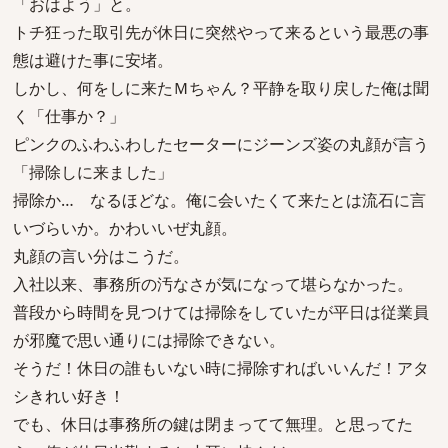
「おはよう」と。
トチ狂った取引先が休日に突然やって来るという最悪の事
態は避けた事に安堵。
しかし、何をしに来たＭちゃん？平静を取り戻した俺は聞
く「仕事か？」
ピンクのふわふわしたセーターにジーンズ姿の丸顔が言う
「掃除しに来ました」
掃除か… なるほどな。俺に会いたくて来たとは流石に言
いづらいか。かわいいぜ丸顔。
丸顔の言い分はこうだ。
入社以来、事務所の汚なさが気になって堪らなかった。
普段から時間を見つけては掃除をしていたが平日は従業員
が邪魔で思い通りには掃除できない。
そうだ！休日の誰もいない時に掃除すればいいんだ！アタ
シきれい好き！
でも、休日は事務所の鍵は閉まってて無理。と思ってた