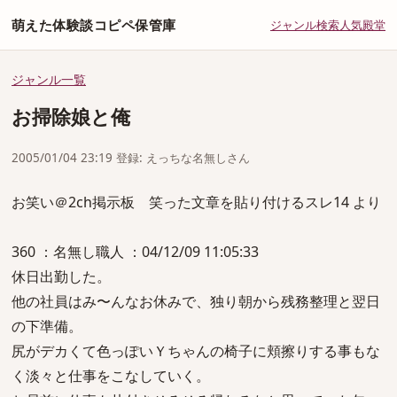
萌えた体験談コピペ保管庫
ジャンル
検索
人気
殿堂
ジャンル一覧
お掃除娘と俺
2005/01/04 23:19 登録: えっちな名無しさん
お笑い＠2ch掲示板 笑った文章を貼り付けるスレ14 より
360 ：名無し職人 ：04/12/09 11:05:33
休日出勤した。
他の社員はみ〜んなお休みで、独り朝から残務整理と翌日
の下準備。
尻がデカくて色っぽいＹちゃんの椅子に頬擦りする事もな
く淡々と仕事をこなしていく。