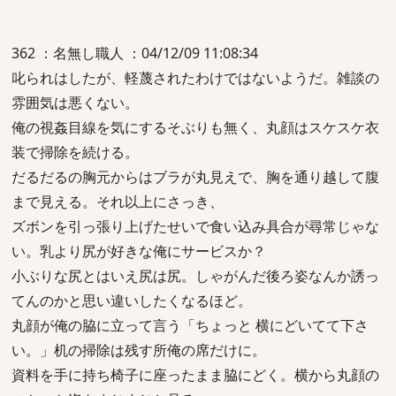
362 ：名無し職人 ：04/12/09 11:08:34
叱られはしたが、軽蔑されたわけではないようだ。雑談の
雰囲気は悪くない。
俺の視姦目線を気にするそぶりも無く、丸顔はスケスケ衣
装で掃除を続ける。
だるだるの胸元からはブラが丸見えで、胸を通り越して腹
まで見える。それ以上にさっき、
ズボンを引っ張り上げたせいで食い込み具合が尋常じゃな
い。乳より尻が好きな俺にサービスか？
小ぶりな尻とはいえ尻は尻。しゃがんだ後ろ姿なんか誘っ
てんのかと思い違いしたくなるほど。
丸顔が俺の脇に立って言う「ちょっと 横にどいてて下さ
い。」机の掃除は残す所俺の席だけに。
資料を手に持ち椅子に座ったまま脇にどく。横から丸顔の