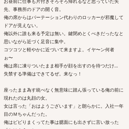
お昼前に仕事も片付きそろそろ帰れるなと思っていた矢
先、事務所のドアの開く音。
俺の席からはパーテーション代わりのロッカーが邪魔して
ドアが見えない。
俺以外に誰も来る予定は無い。鍵閉めとくべきだったなと
思いながら近づく足音に集中。
コツコツと軽やかに近づいて来ますよ。イヤ〜ン何者
ぉ〜
俺は席に凍りついたまま相手が顔を出すのを待つだけ…
失禁する準備はできてるぜ。来なっ！
座ったまま為す統べなく無意味に踏ん張っている俺の前に
現れたのは丸顔の女。
女は言った「おはようございます」と朗らかに。入社一年
目のＭちゃんだった。
俺はビビりまくってた事は臆面にも出さずに言い放った