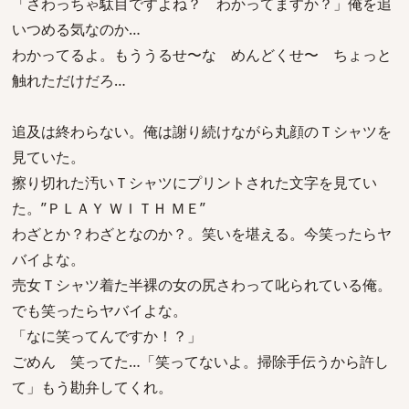
「さわっちゃ駄目ですよね？ わかってますか？」俺を追
いつめる気なのか…
わかってるよ。もううるせ〜な めんどくせ〜 ちょっと
触れただけだろ…
追及は終わらない。俺は謝り続けながら丸顔のＴシャツを
見ていた。
擦り切れた汚いＴシャツにプリントされた文字を見てい
た。”ＰＬＡＹ ＷＩＴＨ ＭＥ”
わざとか？わざとなのか？。笑いを堪える。今笑ったらヤ
バイよな。
売女Ｔシャツ着た半裸の女の尻さわって叱られている俺。
でも笑ったらヤバイよな。
「なに笑ってんですか！？」
ごめん 笑ってた…「笑ってないよ。掃除手伝うから許し
て」もう勘弁してくれ。