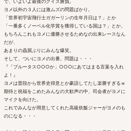
で、いよいよ最後のクイズ勝負。
ヨメ以外の３人には激ムズの問題ばかり。
「世界初宇宙飛行士ガガーリンの生年月日は？」とか
「一番多くノーベル化学賞を獲得している国は？」とか。
もちろんこれもヨメに優勝させるためなの出来レースなん
だが、
あまりの贔屓ぶりにみんな爆笑。
そして、ついにヨメの出番。問題は・・・
『「ブルータス○○○か」○○○にあてはまる言葉を入れ
よ！』
ヨメは普段から世界史得意とか豪語してたし楽勝すぎるｗ
期待と祝福をこめたみんなの大歓声の中、司会者がヨメに
マイクを向けた。
これでみんなが用意してくれた高級炊飯ジャーがヨメのも
のになる・・・