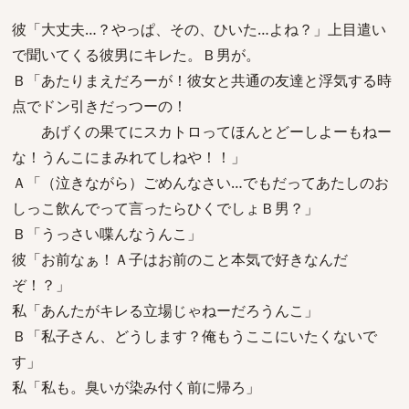
彼「大丈夫…？やっぱ、その、ひいた…よね？」上目遣い
で聞いてくる彼男にキレた。Ｂ男が。
Ｂ「あたりまえだろーが！彼女と共通の友達と浮気する時
点でドン引きだっつーの！
あげくの果てにスカトロってほんとどーしよーもねー
な！うんこにまみれてしねや！！」
Ａ「（泣きながら）ごめんなさい…でもだってあたしのお
しっこ飲んでって言ったらひくでしょＢ男？」
Ｂ「うっさい喋んなうんこ」
彼「お前なぁ！Ａ子はお前のこと本気で好きなんだ
ぞ！？」
私「あんたがキレる立場じゃねーだろうんこ」
Ｂ「私子さん、どうします？俺もうここにいたくないで
す」
私「私も。臭いが染み付く前に帰ろ」