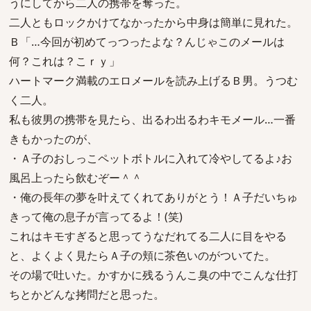
うにしてから二人の携帯を奪った。
二人ともロックかけてなかったから中身は簡単に見れた。
Ｂ「…今回が初めてっつったよな？んじゃこのメールは
何？これは？こｒｙ」
ハートマーク満載のエロメールを読み上げるＢ男。うつむ
く二人。
私も彼男の携帯を見たら、出るわ出るわキモメール…一番
きもかったのが、
・Ａ子のおしっこペットボトルに入れて冷やしてるよ♪お
風呂上ったら飲むぞー＾＾
・俺の長年の夢を叶えてくれてありがとう！Ａ子だいちゅ
きって俺の息子が言ってるよ！(笑)
これはキモすぎると思ってうなだれてる二人に目をやる
と、よくよく見たらＡ子の頬に茶色いのがついてた。
その場で吐いた。かすかに残るうんこ臭の中でこんな仕打
ちとかどんな拷問だと思った。