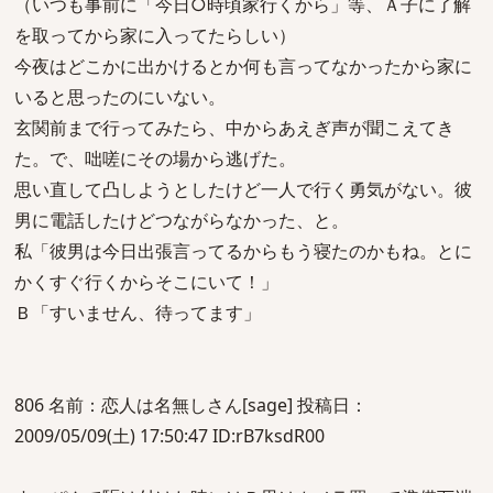
（いつも事前に「今日○時頃家行くから」等、Ａ子に了解
を取ってから家に入ってたらしい）
今夜はどこかに出かけるとか何も言ってなかったから家に
いると思ったのにいない。
玄関前まで行ってみたら、中からあえぎ声が聞こえてき
た。で、咄嗟にその場から逃げた。
思い直して凸しようとしたけど一人で行く勇気がない。彼
男に電話したけどつながらなかった、と。
私「彼男は今日出張言ってるからもう寝たのかもね。とに
かくすぐ行くからそこにいて！」
Ｂ「すいません、待ってます」
806 名前：恋人は名無しさん[sage] 投稿日：
2009/05/09(土) 17:50:47 ID:rB7ksdR00