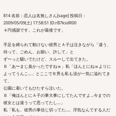
814 名前：恋人は名無しさん[sage] 投稿日：
2009/05/09(土) 17:58:51 ID:rB7ksdR00
４円感謝です。これが最後です。
手足を縛られて動けない彼男とＡ子は泣きながら「違う、
待って、ごめん、お願い、許して」と
ずーっと騒いでたけど、スルーして出てきた。
Ｂ「あ〜まじ臭かったですねｗ」私「ほんとにねｗよりに
よってうんこ…」とここでＢ男も私も涙が一気に溢れてき
て、
公園に着いてもひたすら泣いた。
Ｂ「俺ほんとにＡ子の事大事にしてたんですよ…今までの
彼女とは違うって思ってたし…」
私「私も、彼男の事信じ切ってた…。浮気なんてする人だ