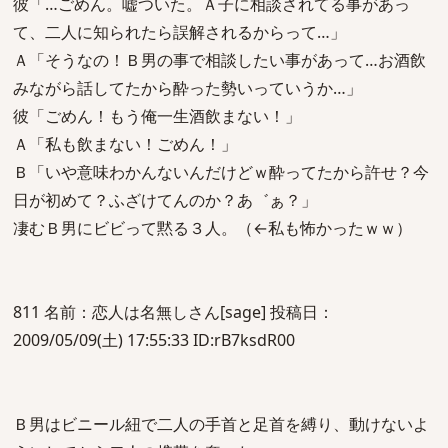
彼「…ごめん。嘘ついた。Ａ子に相談されてる事があっ
て、二人に知られたら誤解されるからって…」
Ａ「そうなの！Ｂ男の事で相談したい事があって…お酒飲
みながら話してたから酔った勢いっていうか…」
彼「ごめん！もう俺一生酒飲まない！」
Ａ「私も飲まない！ごめん！」
Ｂ「いや意味わかんないんだけどｗ酔ってたから許せ？今
日が初めて？ふざけてんのか？あ゛ぁ？」
凄むＢ男にビビって黙る３人。（←私も怖かったｗｗ）
811 名前：恋人は名無しさん[sage] 投稿日：
2009/05/09(土) 17:55:33 ID:rB7ksdR00
Ｂ男はビニール紐で二人の手首と足首を縛り、動けないよ