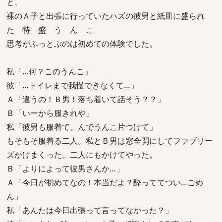
と、
裸のＡ子と出張に行っていたハズの彼男と紙皿に盛られ
た 特 盛 う ん こ
思考がふっとぶのは初めての体験でした。
私「…何？このうんこ」
彼「…トイレまで我慢できなくて…」
Ａ「違うの！Ｂ男！落ち着いて話そう？？」
Ｂ「いーから服きれや」
私「彼男も服着て。んでうんこ片づけて」
もそもそ服着る二人。私とＢ男は窓全開にしてファブリー
ズかけまくった。二人にもかけてやった。
Ｂ「よりによって彼男さんか…」
Ａ「今日が初めてなの！本当だよ？酔っててつい…ごめ
ん」
私「あんたは今日出張って言ってなかった？」