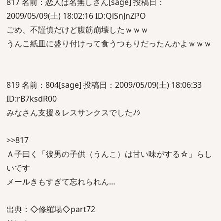
817 名前：恋人は名無しさん[sage] 投稿日：
2009/05/09(土) 18:02:16 ID:QiSnJnZPO
ごめ、不謹慎だけど腹筋崩壊したｗｗｗ
うんこ紙皿に盛り付けって食うつもりだったんかよｗｗｗ
819 名前：804[sage] 投稿日：2009/05/09(土) 18:06:33
ID:rB7ksdR00
みなさん支援＆レスサンクスでしたﾉｼ
>>817
Ａ子曰く「彼男の子供（うんこ）は甘い味がする☆」らし
いです
メールきもすぎて忘れられん…
出典：◇修羅場◇part72