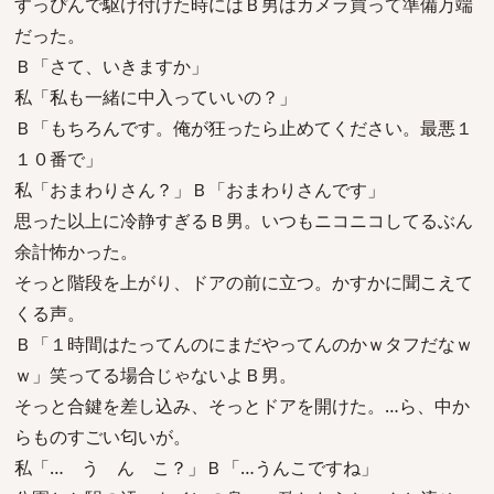
すっぴんで駆け付けた時にはＢ男はカメラ買って準備万端
だった。
Ｂ「さて、いきますか」
私「私も一緒に中入っていいの？」
Ｂ「もちろんです。俺が狂ったら止めてください。最悪１
１０番で」
私「おまわりさん？」Ｂ「おまわりさんです」
思った以上に冷静すぎるＢ男。いつもニコニコしてるぶん
余計怖かった。
そっと階段を上がり、ドアの前に立つ。かすかに聞こえて
くる声。
Ｂ「１時間はたってんのにまだやってんのかｗタフだなｗ
ｗ」笑ってる場合じゃないよＢ男。
そっと合鍵を差し込み、そっとドアを開けた。…ら、中か
らものすごい匂いが。
私「… う ん こ？」Ｂ「…うんこですね」