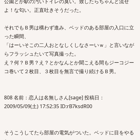
公園とか駅の汚いトイレの臭い。致したらちゃんと流せ
よ！な匂い。正直吐きそうだった。
それでもＢ男は構わず進み、ベッドのある部屋の入口に立
った瞬間、
「はーいそこの二人おとなしくしなさーいｗ」と言いなが
らフラッシュたいて写真撮った。
え？何？Ｂ男？え？とかなんとか聞こえる間もジーコジー
コ巻いて２枚目、３枚目を無言で撮り続けるＢ男。
808 名前：恋人は名無しさん[sage] 投稿日：
2009/05/09(土) 17:52:35 ID:rB7ksdR00
そうこうしてたら部屋の電気がついた。ベッドに目をやる