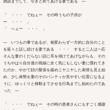
雑談までして、引きとめてあげる妻である ―
「 ・・・ でねぇー その時うちの子供が
ー ・・・ 」
「 へぇー ・・・ 」
― いつもの事であるが、相変わらず一方的に自分のこと
を延々と話し続ける妻である ・・・ すると二人は一応
そんな妻のくだらない話に耳を傾けてあげながらも、その
うちやはり自分達の視線に全く気にもしない妻に慣れてき
たのか、やがて顔の緊張を緩めニヤニヤした表情も見え始
め、少し体勢を妻のそのパンティが見やすい位置になるよ
うに、ゆっくりと移動までさせる行為までし始めたのであ
った ―
「 ・・・ でねぇー その時の患者さんにもすごく感謝