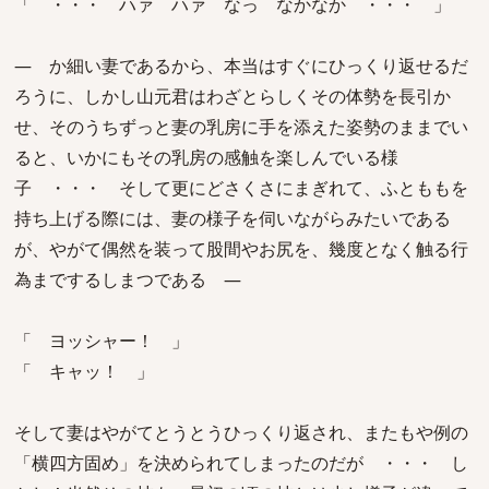
「 ・・・ ハァ ハァ なっ なかなか ・・・ 」
― か細い妻であるから、本当はすぐにひっくり返せるだ
ろうに、しかし山元君はわざとらしくその体勢を長引か
せ、そのうちずっと妻の乳房に手を添えた姿勢のままでい
ると、いかにもその乳房の感触を楽しんでいる様
子 ・・・ そして更にどさくさにまぎれて、ふとももを
持ち上げる際には、妻の様子を伺いながらみたいである
が、やがて偶然を装って股間やお尻を、幾度となく触る行
為までするしまつである ―
「 ヨッシャー！ 」
「 キャッ！ 」
そして妻はやがてとうとうひっくり返され、またもや例の
「横四方固め」を決められてしまったのだが ・・・ し