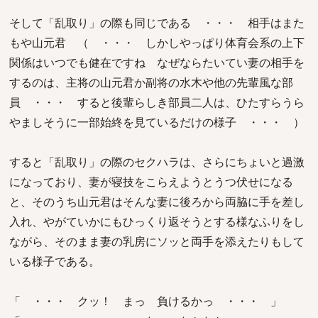
そして「乱取り」の際も同じである ・・・ 相手はまた
もや山元君 （ ・・・ しかしやっぱり体育会系の上下
関係はいつでも健在ですね なぜならたいてい妻の相手を
するのは、主将の山元君か副将の水木や他の先輩風な部
員 ・・・ すると後輩らしき部員二人は、ひたすらうら
やましそうに一部始終を見ているだけの様子 ・・・ ）
すると「乱取り」の際のセクハラは、さらにちょいと過激
になっており、妻が寝技をこらえようとうつ伏せになる
と、そのうち山元君はそんな妻に後ろから両脇に手を差し
入れ、やがていかにもひっくり返そうとする様なふりをし
ながら、そのまま妻の乳房にソッと両手を添えたりもして
いる様子である。
「 ・・・ クッ！ まっ 負けるかっ ・・・ 」