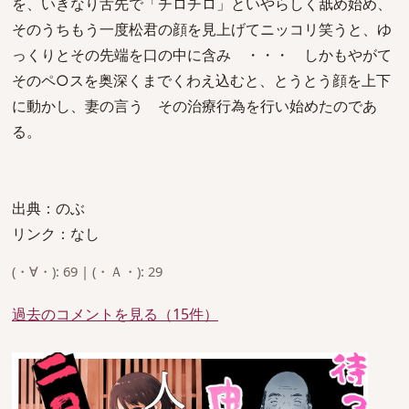
を、いきなり舌先で「チロチロ」といやらしく舐め始め、
そのうちもう一度松君の顔を見上げてニッコリ笑うと、ゆ
っくりとその先端を口の中に含み ・・・ しかもやがて
そのペ○スを奥深くまでくわえ込むと、とうとう顔を上下
に動かし、妻の言う その治療行為を行い始めたのであ
る。
出典：のぶ
リンク：なし
(・∀・): 69 | (・Ａ・): 29
過去のコメントを見る（15件）