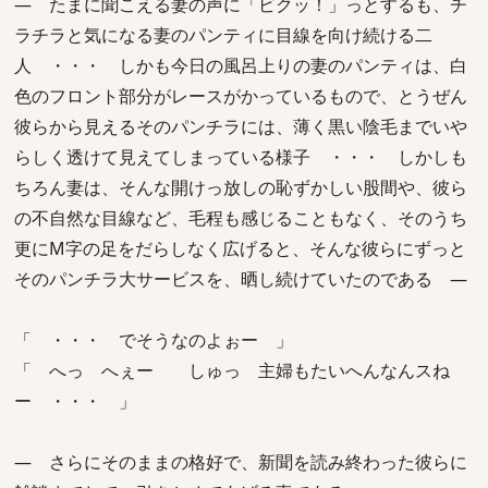
― たまに聞こえる妻の声に「ビクッ！」っとするも、チ
ラチラと気になる妻のパンティに目線を向け続ける二
人 ・・・ しかも今日の風呂上りの妻のパンティは、白
色のフロント部分がレースがかっているもので、とうぜん
彼らから見えるそのパンチラには、薄く黒い陰毛までいや
らしく透けて見えてしまっている様子 ・・・ しかしも
ちろん妻は、そんな開けっ放しの恥ずかしい股間や、彼ら
の不自然な目線など、毛程も感じることもなく、そのうち
更にM字の足をだらしなく広げると、そんな彼らにずっと
そのパンチラ大サービスを、晒し続けていたのである ―
「 ・・・ でそうなのよぉー 」
「 へっ へぇー しゅっ 主婦もたいへんなんスね
ー ・・・ 」
― さらにそのままの格好で、新聞を読み終わった彼らに