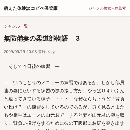
萌えた体験談コピペ保管庫
ジャンル
検索
人気
殿堂
ジャンル一覧
無防備妻の柔道部物語 ３
2009/05/15 20:08 登録: のぶ
そして４日後の練習 ―
― いつもどりのメニューの練習ではあるが、しかし部員
達の妻にたいする練習の際の接し方が、やっぱりずいぶん
と違ってきている様子 ・・・ なぜならちょうど「背負
い投げ？」の練習をしているのであるが、良く見るとまた
もや相手はエースの山元君で、すると妻が山元君の腕を取
り、背負い投げをするために彼の下腹部にお尻を突き出す