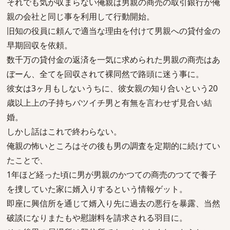
それでも気が収まらない俺親は男親の商売の取引銀行が俺
親の会社と同じ事を利用して行動開始。
旧知の役員に頼んで適当な理由を付けて男親への貸付金の
早期回収を依頼。
数千万の貸付金の返済を一気に求められた男親の商売はあ
ぼーん、全てを回収されて裸同然で路頭に迷う事に。
彼女は3ヶ月もしないうちに、彼女親の知り合いという20
歳以上上の子持ちバツイチ男と有無を言わせず見合い結
婚。
しかし話はこれで終わらない。
俺親の怖いところはその後も男の調査を定期的に続けてい
たことで、
1年ほど経った頃に男が男親のかつての商売のつてで養子
を捜していた家に婿入りするという情報ゲット。
即座に興信所を通じて婿入り先に過去の悪行を暴露、当然
破談になりまたもや慰謝料を請求される羽目に。