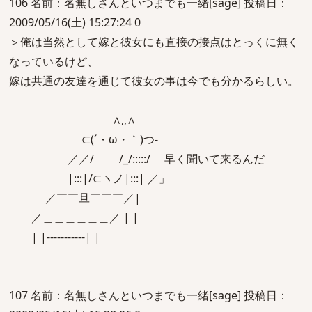
106 名前：名無しさんといつまでも一緒[sage] 投稿日：
2009/05/16(土) 15:27:24 0
＞俺は当然として嫁と彼女にも直接の接点はとっくに無く
なっているけど、
嫁は共通の友達を通じて彼女の事は今でも分かるらしい。
∧,,∧
⊂(´・ω・｀)つ-
／／/ /_/:::::/ 早く聞いて来るんだ
|:::|/⊂ヽノ|:::| ／」
／￣￣旦￣￣￣／|
／＿＿＿＿＿＿／ | |
| |-----------| |
107 名前：名無しさんといつまでも一緒[sage] 投稿日：