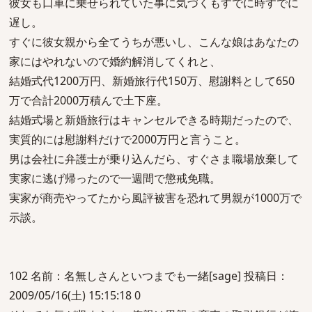
彼女も口車に乗せられていた事に気づくもすでに時すでに
遅し。
すぐに彼女親から全てうちが悪いし、こんな娘はあなたの
家にはやれないので婚約解消してくれと、
結婚式代1200万円、新婚旅行代150万、慰謝料として650
万で合計2000万積んで土下座。
結婚式場と新婚旅行はキャンセルできる時期だったので、
実質的には慰謝料だけで2000万円と言うこと。
男は会社に弁護士が乗り込んだら、すぐさま職場放棄して
実家に逃げ帰ったので一週間で懲戒免職。
実家が商売やってたから風評被害を恐れて男親が1000万で
示談。
102 名前：名無しさんといつまでも一緒[sage] 投稿日：
2009/05/16(土) 15:15:18 0