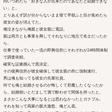
問いつめたら「好きな人が出来たのであなたと結婚できな
い」と。
とりあえず訳が分からないまま寝て早朝ふと目が覚めたら
彼女の姿が消えてた。
俺泣きながら俺親と彼女親に電話。
親は両方とも事業を興してそれなりに地元で名士だったか
ら、
仕事で使っていた一流の即興信所にそれぞれが24時間体制
で調査依頼。
確実な証拠掴んで黒決定。
その後興信所が彼女確保して彼女親の所に強制連行。
男は俺も知ってる彼女の先輩社員。
何でも俺と結婚させるのが悔しくて邪魔したくなったか
ら、結婚祝いとだまして酒で酔わせて関係を持ったと。
まさかこんな大事になるとは思わなかったとガクブル。
それを知って両家の親大激怒、俺どん底。