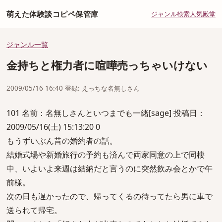
萌えた体験談コピペ保管庫
ジャンル
検索
人気
殿堂
ジャンル一覧
金持ちと権力者に喧嘩売っちゃいけない
2009/05/16 16:40 登録: えっちな名無しさん
101 名前：名無しさんといつまでも一緒[sage] 投稿日：
2009/05/16(土) 15:13:20 0
もうずいぶん昔の婚約者の話。
結婚式場や新婚旅行の予約も済んで両家同意の上で同棲
中、いよいよ来週は結納だと言うのに突然飲み会とかで午
前様。
次の日も遅かったので、帰ってくるの待ってたら男に車で
送られて帰宅。