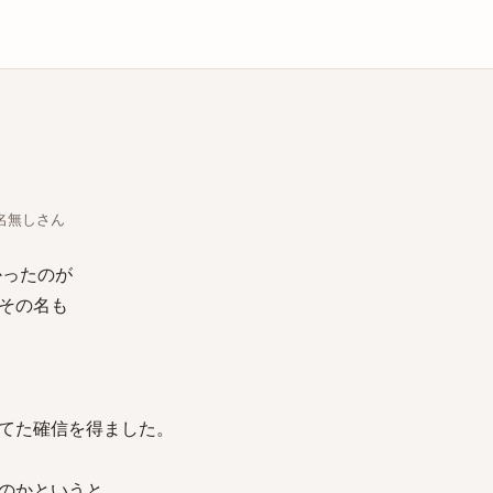
庫
ちな名無しさん
かったのが
その名も
てた確信を得ました。
のかというと