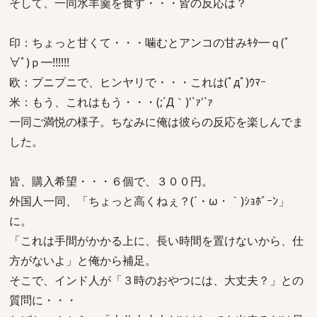
そして、一同水羊羹を食す・・・皆の反応は？
印：ちょっと甘くて・・・噛むとアンコの甘みｷﾀ━ｑ(ﾟ
∀ﾟ)ｐ━!!!!!!
欧：プニプニで、ヒンヤリで・・・これは(ﾟдﾟ)ｳﾏｰ
米：もう、これはもう・・・(;´Д｀)'`ｧ'`ｧ
一同ご満悦の様子。ちなみに俺は彼らの反応を楽しんでま
した。
皆、購入希望・・・６個で、３００円。
外国人一同、「ちょっと高くねぇ？(´・ω・｀)ｼｮﾎﾞｰﾝ」
に。
「これは手間がかかる上に、長い時間を置けないから、仕
方がないよ」と俺から補足。
そこで、インド人が「３時のおやつには、大丈夫？」との
質問に・・・