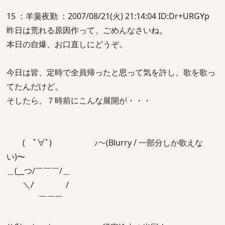
15 ：羊羹夜勤 ：2007/08/21(火) 21:14:04 ID:Dr+URGYp
昨日は荒れる原因作って、ごめんなさいね。
本日の自爆、お口直しにどうぞ。
今日は皆、定時で全員帰ったと思って気を許し、歌を歌っ
てたんだけど。
そしたら、７時前にこんな展開が・・・
( ﾟ∀ﾟ) ♪〜(Blurry / 一部分しか歌えな
い)〜
＿(__つ/￣￣￣/＿
＼/ /
￣￣￣