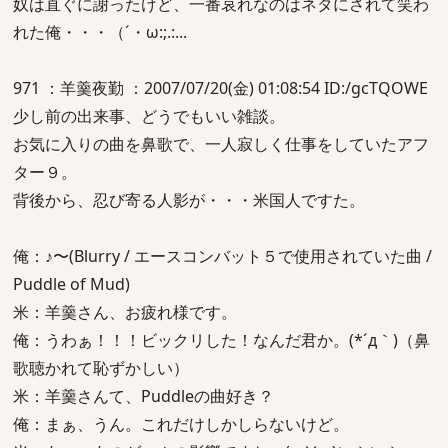
奴は直ぐに謝ったけど、一番哀れなのはネタにされて笑わ
れた俺・・・（´・ω:;.:...
971 ：羊羹夜勤 ：2007/07/20(金) 01:08:54 ID:/gcTQOWE
少し前の出来事、どうでもいい雑談。
お気に入りの曲を鼻歌で、一人寂しく仕事をしていたアフ
ター９。
背後から、忍び寄る人影が・・・米国人ですた。
俺：♪〜(Blurry / エースコンバット５で使用されていた曲 /
Puddle of Mud)
米：羊羹さん、お疲れ様です。
俺：うわぁ！！！ビックリした！なんだ君か。(*´д｀)（鼻
歌聴かれて恥ずかしい）
米：羊羹さんて、Puddleの曲好き？
俺：まぁ、うん。これだけしかしらないけど。