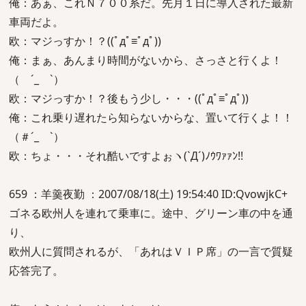
俺：あぁ、これＮ７００系だ。先月１日に導入された最新
車両だよ。
欧：マジっすか！？((ﾟдﾟ≡ﾟдﾟ))
俺：まぁ、あんまり時間がないから、さっさと行くよ！
（ ´_ゝ`）
欧：マジっすか！？後もう少し・・・((ﾟдﾟ≡ﾟдﾟ))
俺：これ乗り遅れたら知らないからな、置いて行くよ！！
（＃´_ゝ`）
欧：ちょ・・・それ酷いですよぉヽ(`Д´)ﾉｳﾜｧｧﾝ!!
659 ：羊羹夜勤 ：2007/08/18(土) 19:54:40 ID:QvowjkC+
ゴネる欧州人を連れて乗車に。途中、グリーン車の中を通
り、
欧州人に質問されるが、「あれはＶＩＰ席」の一言で質疑
応答完了。