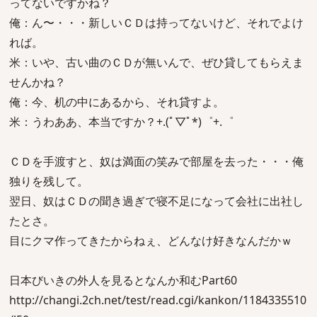
ってないですかね？
俺：ん〜・・・新しいＣＤは持ってないけど、それでよけ
れば。
米：いや、古い曲のＣＤが無いんで、ぜひ貸してもらえま
せんかね？
俺：今、机の中にあるから、それ貸すよ。
米：うわああ、本当ですか？+.(ﾟ▽ﾟ*)゜+.゜
ＣＤを手渡すと、奴は満面の笑みで部屋を去った・・・俺
独りを残して。
翌日、奴はＣＤの聞き過ぎで寝不足になって会社に出社し
たとさ。
目にクマ作ってきたからねぇ、どんなけ好きなんだかｗ
日本びいきの外人を見るとなんか和むPart60
http://changi.2ch.net/test/read.cgi/kankon/1184335510