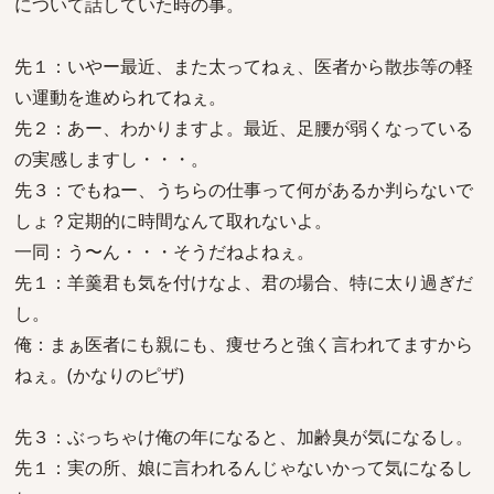
について話していた時の事。
先１：いやー最近、また太ってねぇ、医者から散歩等の軽
い運動を進められてねぇ。
先２：あー、わかりますよ。最近、足腰が弱くなっている
の実感しますし・・・。
先３：でもねー、うちらの仕事って何があるか判らないで
しょ？定期的に時間なんて取れないよ。
一同：う〜ん・・・そうだねよねぇ。
先１：羊羹君も気を付けなよ、君の場合、特に太り過ぎだ
し。
俺：まぁ医者にも親にも、痩せろと強く言われてますから
ねぇ。(かなりのピザ)
先３：ぶっちゃけ俺の年になると、加齢臭が気になるし。
先１：実の所、娘に言われるんじゃないかって気になるし