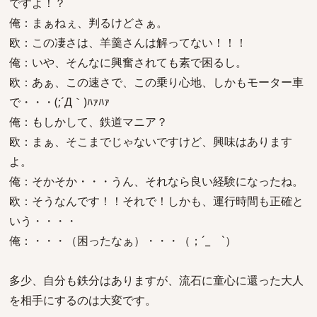
ですよ！？
俺：まぁねぇ、判るけどさぁ。
欧：この凄さは、羊羹さんは解ってない！！！
俺：いや、そんなに興奮されても素で困るし。
欧：あぁ、この速さで、この乗り心地、しかもモーター車
で・・・(;´Д｀)ﾊｧﾊｧ
俺：もしかして、鉄道マニア？
欧：まぁ、そこまでじゃないですけど、興味はあります
よ。
俺：そかそか・・・うん、それなら良い経験になったね。
欧：そうなんです！！それで！しかも、運行時間も正確と
いう・・・・
俺：・・・（困ったなぁ）・・・（；´_ゝ`）
多少、自分も鉄分はありますが、流石に童心に還った大人
を相手にするのは大変です。