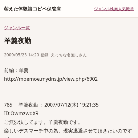
萌えた体験談コピペ保管庫
ジャンル
検索
人気
殿堂
ジャンル一覧
羊羹夜勤
2009/05/23 14:20 登録: えっちな名無しさん
前編：羊羹
http://moemoe.mydns.jp/view.php/6902
785 ：羊羹夜勤 ：2007/07/12(木) 19:21:35
ID:OwmzwdXR
ご無沙汰してます。羊羹夜勤です。
楽しいデスマーチ中の為、現実逃避させて頂きたいのです