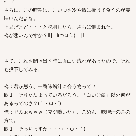
ﾎﾞｰﾝ
さらに、この時期は、こいつを冷や飯に掛けて食うのが美
味いんだよな。
下品だけど・・・と説明したら、さらに恨まれた。
俺が悪いんですか？il||li(つω-`｡)il||li
さて、これを聞き出す時に面白い流れがあったので、それ
も投下してみる。
俺：君が思う、一番味噌汁に合う物って？
欧１：そりゃ決まっているだろう。「白いご飯」以外何が
あるってのさ？(｀・ω・´)
俺：ぐふぉｗｗｗ（マジ噴いた）、ごめん、味噌汁の具の
方で。
欧１：そっちっすか・・・(´・ω・｀)