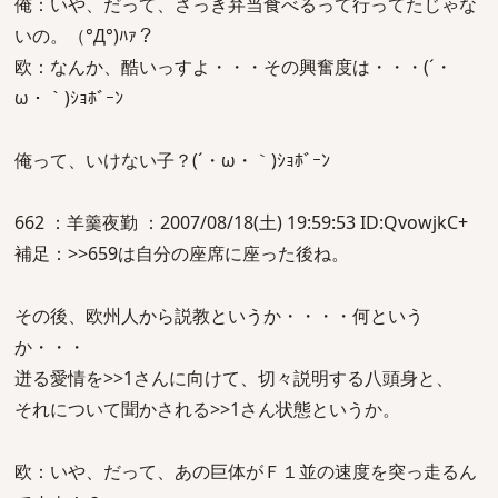
俺：いや、だって、さっき弁当食べるって行ってたじゃな
いの。（°Д°)ﾊｧ？
欧：なんか、酷いっすよ・・・その興奮度は・・・(´・
ω・｀)ｼｮﾎﾞｰﾝ
俺って、いけない子？(´・ω・｀)ｼｮﾎﾞｰﾝ
662 ：羊羹夜勤 ：2007/08/18(土) 19:59:53 ID:QvowjkC+
補足：>>659は自分の座席に座った後ね。
その後、欧州人から説教というか・・・・何という
か・・・
迸る愛情を>>1さんに向けて、切々説明する八頭身と、
それについて聞かされる>>1さん状態というか。
欧：いや、だって、あの巨体がＦ１並の速度を突っ走るん