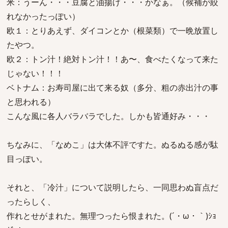
米：うーん・・・豆腐と油揚げ・・・かなぁ。（候補が絞
れなかったっぽい）
欧１：とりあえず、ダイコンとか（根菜類）で一晩放置し
たやつ。
欧２：トン汁！絶対トン汁！！あ〜、食べたくなって来た
じゃない！！！
ベトナム：お寿司屋に出て来る奴（多分、粗の赤出汁の事
と思われる）
こんな風に各人バラバラでした。しかも皆通好み・・・
ちなみに、「なめこ」は大体不評ですた。ぬるぬる感が駄
目っぽい。
それと、「冷汁」について説明したら、一同思わぬ盲点だ
ったらしく、
作れとせがまれた。無理つったら恨まれた。(´・ω・｀)ｼｮ