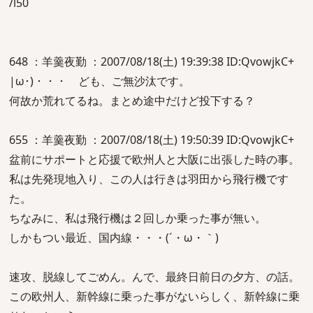
/l50
648 ：羊羹夜勤 ：2007/08/18(土) 19:39:38 ID:QvowjkC+
|ω･)・・・ ども、ご無沙汰です。
何故か荒れてるね。まとめ途中だけど投下する？
655 ：羊羹夜勤 ：2007/08/18(土) 19:50:39 ID:QvowjkC+
盆前にサポートと応援で欧州人と大阪に出張した時の事。
私は先発現地入り、この人は行きは羽田から飛行機です
た。
ちなみに、私は飛行機は２回しか乗った事が無い。
しかもつい最近、国内線・・・(´・ω・｀)
速攻、脱線してごめん。んで、最終日前日の夕方、の話。
この欧州人、新幹線に乗った事がないらしく、新幹線に乗