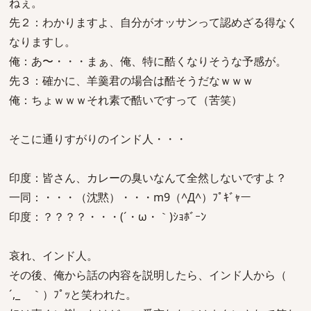
ねぇ。
先２：わかりますよ、自分がオッサンって認めざる得なく
なりますし。
俺：あ〜・・・まぁ、俺、特に酷くなりそうな予感が。
先３：確かに、羊羹君の場合は酷そうだなｗｗｗ
俺：ちょｗｗｗそれ素で酷いですって（苦笑）
そこに通りすがりのインド人・・・
印度：皆さん、カレーの臭いなんて全然しないですよ？
一同：・・・（沈黙）・・・m9（^Д^）ﾌﾟｷﾞｬー
印度：？？？？・・・(´・ω・｀)ｼｮﾎﾞｰﾝ
哀れ、インド人。
その後、俺から話の内容を説明したら、インド人から（
´,_ゝ｀）ﾌﾟｯと笑われた。