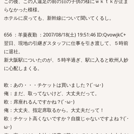
この後、この人遠足の前の日の子供の様にｗｋｔｋが止ま
らなかった模様。
ホテルに戻っても、新幹線について聞いてくるし。
656 ：羊羹夜勤 ：2007/08/18(土) 19:51:46 ID:QvowjkC+
翌日、現地の引継ぎスタッフに仕事を引き渡して、５時前
に退社。
新大阪駅についたのが、５時半過ぎ、駅に入ると欧州人妙
に心配しまくる。
欧：あの・・・チケットは買いました？(´･ω･)
俺：まだ、取ってないけど、大丈夫だって。
欧：席座れるんですかね？(´･ω･)
俺：大丈夫、指定席取るから。大丈夫だって！
欧：チケット高くないですか？自腹じゃないですよね？(´･
ω･)