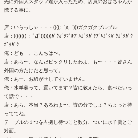
先に外国人スタッフ達が入ったため、店員のおばちゃんが
慌てる事に。
店：いらっしゃ・・・((((;゜д゜)))ガクガクブルブル
店：(((((((( ；ﾟДﾟ)))))))ｶﾞｸｶﾞｸﾌﾞﾙﾌﾞﾙｶﾞﾀｶﾞﾀﾌﾞﾙｶﾞﾀｶﾞｸｶﾞｸｶﾞｸ
ｶﾞｸｶﾞｸ
俺：どもー、こんちは〜。
店：あら〜、なんだビックリしたわよ、も〜・・・皆さん
外国の方だけだと思って。
俺：あー、お騒がせしてすいません。
俺：水羊羹って、置いてます？皆に教えたら、食べたいっ
て話で・・・
店：あら、本当？あるわよ〜、皆の分でしょ？ちょっと待
っててね。
テーブルの１つを占拠し待つこと数分、ついに水羊羹とご
対面。