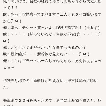
俺：高いけど、会社の経費で落としてもらうから大丈夫だ
って！！
欧：あっ！喫煙席ってあります？二人ともタバコ吸います
から(´･ω･)
俺：ほら！チケット買ったよ。喫煙の指定席！（手渡す）
欧：・・・・（黙っているが、何故か不安げ）・・・・(´･
ω･)
俺：どうした？まだ何か心配な事でもあるのか？
欧：新幹線が・・・新幹線が見えない・・・(´･ω･)
俺：ここはプラットホームじゃねぇから、見えねぇよｗｗ
ｗｗｗ
切符売り場での「新幹線が見えない」発言は流石に噴い
た。
発車まで２０分程あったので、適当に土産物も購入と、駅