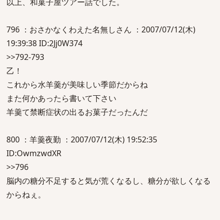
以上、和菓子屋ツアー話でした。
796 ：おさかなくわえた名無しさん ：2007/07/12(木)
19:39:38 ID:2Jj0W374
>>792-793
乙！
これから水羊羹が美味しい季節だからね
また何かあったら書いて下さい
羊羹て禁断症状の出るお菓子だったんだ
800 ：羊羹夜勤 ：2007/07/12(木) 19:52:35
ID:OwmzwdXR
>>796
脳内の糖分不足すると気が荒くなるし、糖分が欲しくなる
からねぇ。