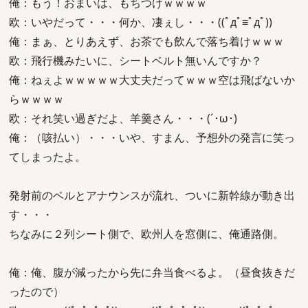
俺：もう！おまいは、もちつけｗｗｗｗ
欧：いやだって・・・何か、凄ぇし・・・((ﾟдﾟ≡ﾟдﾟ))
俺：まぁ、とりあえず、お茶でも飲んで落ち着けｗｗｗ
欧：飛行機みたいに、シートベルト無いんですか？
俺：ねぇよｗｗｗｗｗ大丈夫だってｗｗｗ空は飛ばないか
らｗｗｗｗ
欧：それ笑い過ぎだよ、羊羹さん・・・(´･ω･)
俺：（咳払い）・・・いや、すまん、予想外の発言に笑っ
てしまったよ。
発射前のベルとアナウンスが流れ、ついに新幹線が動き出
す・・・
ちなみに２列シート側で、欧州人を窓側に、俺通路側。
俺：俺、腹が減ったから先に弁当食べるよ。（昼食抜きだ
ったので）