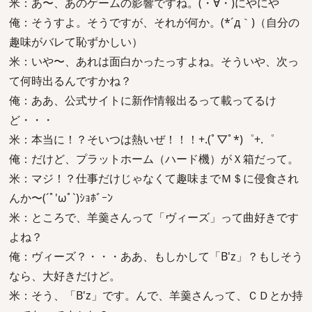
米：あ〜、あのゲームの影響ですね。(・∀・)にやにや
俺：そうすよ。そうですが、それが何か。(*´д｀)（自分の
趣味がバレて恥ずかしい）
米：いや〜、あれは面白かったっすよね。そういや、次っ
て何時出るんですかね？
俺：ああ、公式サイトに新作情報出るって載ってるけ
ど・・・
米：本当に！？そいつは熱いぜ！！！+.(ﾟ▽ﾟ*)゜+.゜
俺：だけど、プラットホーム（ハード機）がＸ箱だって。
米：マジ！？仕事だけじゃなくて趣味までＭ＄に侵食され
んか〜(´ﾟ'ωﾟ`)ｼｮﾎﾞｰﾝ
米：ところで、羊羹さんって「ヴィーズ」って曲好きです
よね？
俺：ヴィーズ？・・・ああ、もしかして「B'z」？もしそう
なら、大好きだけど。
米：そう、「B'z」です。んで、羊羹さんって、ＣＤとか持