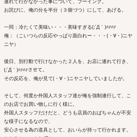
連れて行かなかった事について、ブーイング。
お詫びに、俺の分を半分（３個づつ）にして、あげる。
一同：冷たくて美味い・・・美味すぎる(;´Д｀)ﾊｧﾊｧ
俺：（こいつらの反応やっぱり面白れー・・・(・∀・)ニヤ
ニヤ）
後日、別行動で行けなかった２人を、お店に連れて行き、
(;´Д｀)ﾊｧﾊｧさせて、
その反応を、俺が見て(・∀・)ニヤニヤしていましたが。
そして、何度か外国人スタッフ達が俺を強制連行して、こ
のお店でお買い物しに行く様に。
外国人スタッフだけだと、どうも店員のおばちゃんが不安
な様子になるなので、
安心させる為の道具として、おいらが持って行かれます。