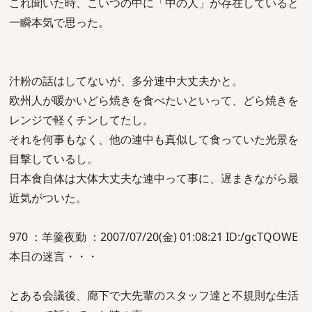
これ聞いた時、こいつの中に「中の人」が存在していると
一瞬本気で思った。
汁粉の話はしてないが、多分連中大丈夫かと。
欧州人が暖かいどら焼きを食べたいといって、どら焼きを
レンジで軽くチンしてたし。
それを何事もなく、他の連中も真似して食っていた光景を
目撃しているし。
日本食自体は大体大丈夫な連中って事に、遅まきながら最
近気がついた。
970 ：羊羹夜勤 ：2007/07/20(金) 01:08:21 ID:/gcTQOWE
本日の迷言・・・
とある会議後、廊下で大先輩のスタッフ達と不規則な生活