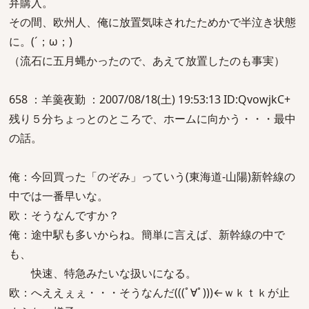
弁購入。
その間、欧州人、俺に放置気味されたためかで半泣き状態
に。(´；ω；)
（流石に五月蝿かったので、あえて放置したのも事実）
658 ：羊羹夜勤 ：2007/08/18(土) 19:53:13 ID:QvowjkC+
残り５分ちょっとのところで、ホームに向かう・・・最中
の話。
俺：今回買った「のぞみ」っていう(東海道-山陽)新幹線の
中では一番早いな。
欧：そうなんですか？
俺：途中駅も多いからね。簡単に言えば、新幹線の中で
も、
快速、特急みたいな扱いになる。
欧：へええぇぇ・・・そうなんだ(((ﾟ∀ﾟ)))←ｗｋｔｋが止