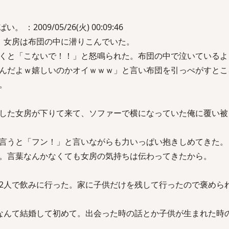
：2009/05/26(火) 00:09:46
、女房は布団の中に潜りこんでいた。
くと「こないで！！」と怒鳴られた。布団の中で泣いているよ
んだよｗ嬉しいのかオイｗｗｗ」と言い布団を引っぺがすとこ
。
した女房が下りて来て、ソファーで横になっていた俺に覆い被
言うと「フン！」と言いながらも力いっぱい抱きしめてきた。
。言葉なんかなくても女房の気持ちは伝わってきたから。
2人で飲みに行った。家に子供だけを残して行ったので褒めら
なんて結婚して初めて。出会った時の話とか子供が生まれた時