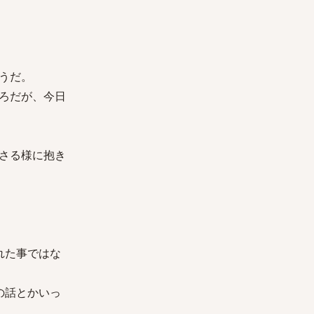
うだ。
ろだが、今日
さる様に抱き
れた事ではな
の話とかいっ